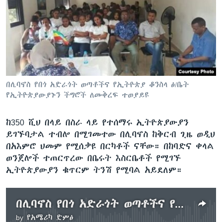
ቋንቋዎች
በሊባኖስ የበጎ አድራጎት ወጣቶችና የኢትዮጵያ ቆንስላ ፅ/ቤት
የኢትዮጵያውያኑን ችግሮች ለመቅረፍ ተወያይዩ
ከ350 ሺህ በላይ በስራ ላይ የተሰማሩ ኢትዮጵያውያን
ይገኙባታል ተብሎ በሚገመተው በሊባኖስ ከቅርብ ጊዜ ወዲህ
በአእምሮ ህመም የሚሰቃዩ በርካቶች ናቸው። በከባድና ቀላል
ወንጀሎች ተጠርጥረው በቤሩት እስርቤቶች የሚገኙ
ኢትዮጵያውያን ቁጥርም ትንሽ የሚባል አይደለም።
በሊባኖስ የበጎ አድራጎት ወጣቶችና የኢትዮጵያ ቆንስላ ፅ/ቤት የኢትዮጵያውያኑን ችግሮች ለመቅረፍ ተወያይዩ
by
የአሜሪካ ድምፅ