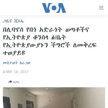
በቀላሉ
የመሥሪያ
ማገናኛዎች
ጋቢና ቪኦኤ
ዜና
ወደ
በሊባኖስ የበጎ አድራጎት ወጣቶችና
ዋናው
ኑሮ በጤንነት
ኢትዮጵያ
የኢትዮጵያ ቆንስላ ፅ/ቤት
ይዘት
ጋቢና ቪኦኤ
እለፍ
አፍሪካ
የኢትዮጵያውያኑን ችግሮች ለመቅረፍ
ወደ
ከምሽቱ ሦስት ሰዓት የአማርኛ ዜና
ተወያይዩ
ዓለምአቀፍ
ዋናው
ቪዲዮ
ይዘት
አሜሪካ
መስታወት አራጋው
እለፍ
የፎቶ መድብሎች
መካከለኛው ምሥራቅ
ወደ
ኦገስት 18, 2017
ክምችት
ዋናው
አጋሩ
ይዘት
እለፍ
Learning English
ይከተሉን