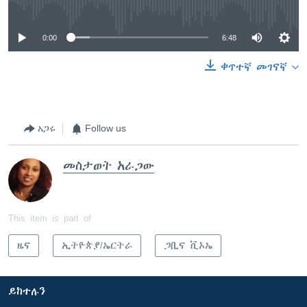
No media source currently available
0:00
6:48
ቀጥተኛ መገናኛ
አጋሩ
Follow us
መስታወት አራጋው
This item is part of
ዜና
ኢትዮጵያ/ኤርትራ
ጋቢና ቪኦኤ
ይከተሉን