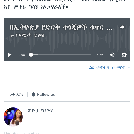
አቶ ምትኩ ካሳን አነጋግራለች።
በኢትዮጵያ የድርቅ ተጎጂዎች ቁጥር 7.7 ሚሊዮን ደረሰ
by
የአሜሪካ ድምፅ
No media source currently available
0:00
4:36
ቀጥተኛ መገናኛ
አጋሩ
Follow us
ጽዮን ግርማ
This item is part of