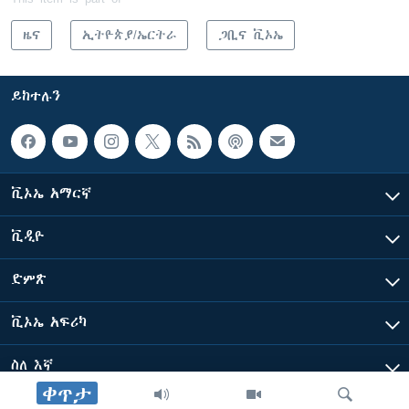
ዜና
ኢትዮጵያ/ኤርትራ
ጋቢና ቪኦኤ
ይከተሉን
ቪኦኤ አማርኛ
ቪዲዮ
ድምጽ
ቪኦኤ አፍሪካ
ስለ እኛ
ቀጥታ