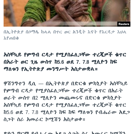
ቋንቋዎች
በኢትዮጵያ በሶማሌ ክልል በጥር ወር አንዲት እናት የእርዳታ እህል
እየጠበቁ
አስቸኳይ የምግብ ርዳታ የሚያስፈለጋቸው ተረጂዎች ቁጥር
በአራት ወር ጊዜ ውስጥ ከ5.6 ወደ 7. 7.8 ሚሊዮን ከፍ
ማለቱን የኢትዮጵያ መንግሥት አስታውቋል።
ዋሽንግተን ዲሲ —
በኢትዮጵያ በድርቁ ምክኒያት አስቸኳይ
የምግብ ርዳታ የሚያስፈለጋቸው ተረጂዎች ቁጥር በአራት
ወራት ውስጥ በ2 ሚሊዮን መጨመሩና በድርቁ ምክኒያት
አስቸኳይ የምግብ ርዳታ የሚያስፈለጋቸው ተረጂዎች ቁጥር
ከ5.6 ወደ 7. 7.8 ሚሊዮን ከፍ ከፍ ማለቱን የብሔራው አደጋ
ስጋት ስራ አመራር ኮሚሽን አስታወቀ።
ጽዮን ግርማ የብሔራው አደጋ ስጋት ስራ አመራር ኮሚሽን