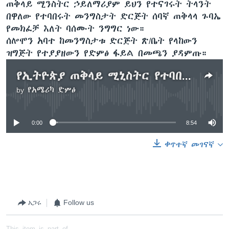
ጠቅላይ ሚንስትር ኃይለማሪያም ይህን የተናገሩት ትላንት
በዋለው የተባበሩት መንግስታት ድርጅት ሰባኛ ጠቅላላ ጉባኤ
የመክፈቻ እለት ባሰሙት ንግግር ነው።
ሰሎሞን አባተ ከመንግስታቱ ድርጅት ጽ/ቤት የላከውን
ዝግጅት የተያያዘውን የድምፅ ፋይል በመጫን ያዳምጡ።
የኢትዮጵያ ጠቅላይ ሚኒስትር የተባበሩት መንግስታት ሰባኛ ጉባኤ ንግግር 8'54"
by
የአሜሪካ ድምፅ
No media source currently available
0:00
8:54
ቀጥተኛ መገናኛ
አጋሩ
Follow us
This item is part of