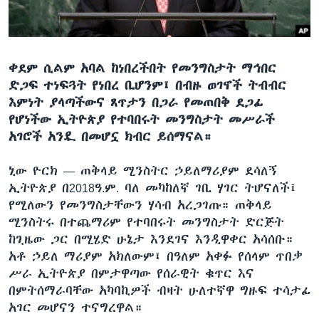
ቋንቋዎች
ቀደም ሲልም አባል ከነበረችበት የመንግስታት ማኅበር
ድጋፍ ተነፍጓት የነበረ ቢሆንም፤ በብዙ ወገኖች ትብብር
እምነት ያላጣችውና ጸጥታን በጋራ የመጠበቅ ደጋፊ
የሆነችው ኢትዮጵያ የተባበሩት መንግስታት መሥራች
አገሮች አንዷ በመሆኗ ክብር ይሰማናል።
ኒው ዮርክ —
ጠቅላይ ሚንስትር ኃይለማሪያም ደሳለኝ
ኢትዮጵያ በ2018ዓ.ም. ባለ መካከለኛ ገቢ ሃገር ትሆናለች፤
የሚለውን የመንግስታቸውን ሃሳብ አረጋገጡ። ጠቅላይ
ሚንስትሩ በተጨማሪም የተባበሩት መንግስታት ድርጅት
ከጊዜው ጋር በሚሄድ ሁኔታ እንደገና እንዲዋቀር አሳሰቡ።
አቶ ኃይለ ማሪያም አክለውም፤ በዓለም አቀፉ የሰላም ጥበቃ
ሥራ ኢትዮጵያ በምታዋጣው የሰራዊት ቁጥር እና
በምትሰማራባቸው አካባኪዎች ብዛት ሁለተኛዋ ግዙፍ ተሳታፊ
አገር መሆናን ተናግረዋል።