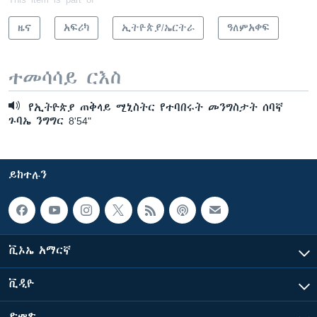
ዜና
አፍሪካ
ኢትዮጵያ/ኤርትራ
ዓለምአቀፍ
ተመሳሳይ ርእስ
የኢትዮጵያ ጠቅላይ ሚኒስትር የተባበሩት መንግስታት ሰባኛ
ጉባኤ ንግግር 8'54"
ይከተሉን
ቪኦኤ አማርኛ
ቪዲዮ