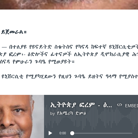
 ይጀመራል።
ሲ —
በተለያዩ የዩናይትድ ስቴትስና የካናዳ ከፍተኛ ዩኒቨርሲቲ
ዮጵያ ፎረም፡- ዕድሎችና ፈተናዎች ለኢትዮጵያ ዲሞክራሲያዊ ሕ
ተሰናዳ የምሁራን ጉባዔ የሚወያዩት።
 ዩኒቨርሲቲ የሚያካሂደውን የዚህን ጉባዔ ይዘትና ዓላማ የሚያ
።
ኢትዮጵያ ፎረም - ዕድሎችና ፈተናዎች - የምሁራን ጉባዔ በሚሽጋን
EMBE
by
የአሜሪካ ድምፅ
No media source currently available
0:00