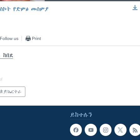
ስኮት የድምፅ መስምያ
EMBED
Follow us
Print
 ከበደ
of
ጵያ/ኤርትራ
ይከተሉን