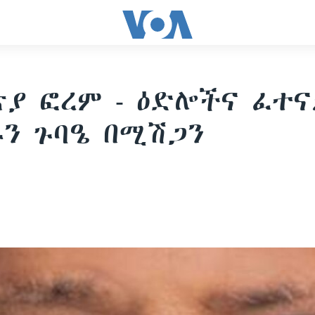
ያ ፎረም - ዕድሎችና ፈተና
ን ጉባዔ በሚሽጋን