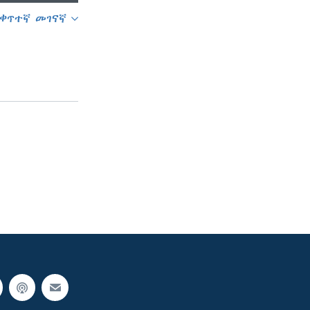
ቀጥተኛ መገናኛ
SHARE