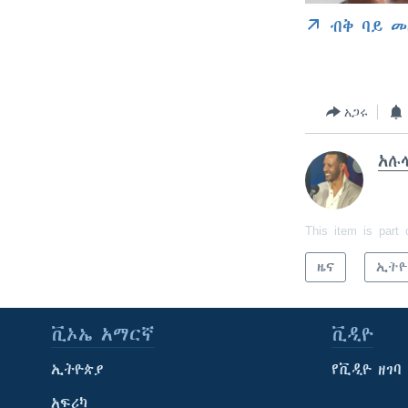
ብቅ ባይ መ
አጋሩ
አሉላ
This item is part 
ዜና
ኢትዮ
ቪኦኤ አማርኛ
ቪዲዮ
ኢትዮጵያ
የቪዲዮ ዘገባ
አፍሪካ