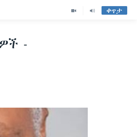
ቀጥታ
ዎች -