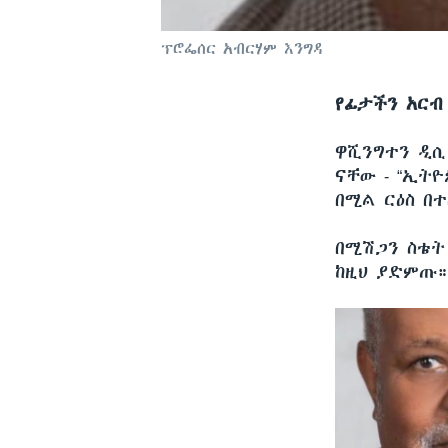
ፕሮፌሰር አብርሃም እንግዳ
የፊታችን አርብ
ዋሺንግተን ዲ
ናቸው - “ኢት
በሚል ርዕስ በ
በሚሽጋን ስቴት
ከዚህ ያድምጡ