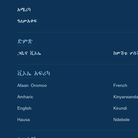
አሜሪካ
ዓለምአቀፍ
ድምጽ
ጋቢና ቪኦኤ
ከምሽቱ ሦስ
ቪኦኤ አፍሪካ
Afaan Oromoo
French
Amharic
Kinyarwand
English
Kirundi
Learning English
Hausa
Ndebele
ይከተሉን