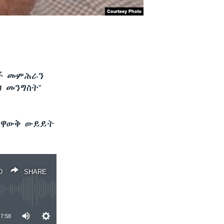
ዎች መምሕራን
ገ መንግስት”
ስተዋውቅ ውይይት
D
SHARE
7:58