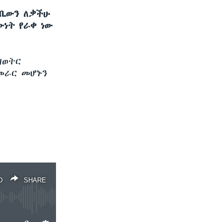
ባቢውን ለቃችሁ
ውነት የራቀ ነው
ዘወትር
መራር መሆኑን
D
SHARE