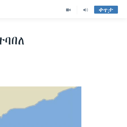
ቀጥታ
ተባበለ