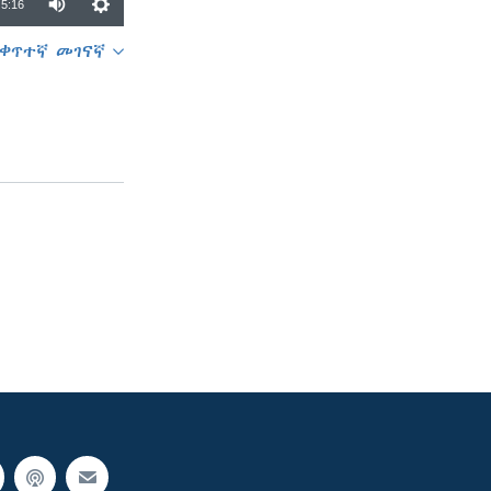
5:16
ቀጥተኛ መገናኛ
SHARE