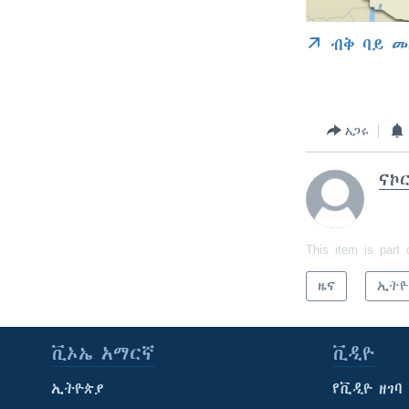
ብቅ ባይ መ
አጋሩ
ናኮ
This item is part 
ዜና
ኢትዮ
ቪኦኤ አማርኛ
ቪዲዮ
ኢትዮጵያ
የቪዲዮ ዘገባ