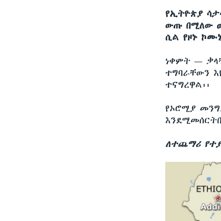
የኢትዮጵያ ሳታ
ውጡ በሚለው ወ
ሲል የዞኑ ኮሙ
ነቀምት —
ቃላ
ተግባራቸውን እ
ተናግረዋል፡፡
የኦሮሚያ መንግ
እንደሚመሰርትበ
ለተጨማሪ የተያ