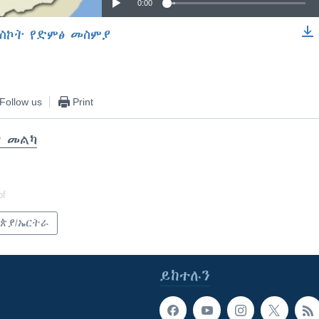
0:00
ስኮት የድምፅ መስምያ
EMBED
Follow us
Print
ር መልካ
of
ጵያ/ኤርትራ
ይከተሉን