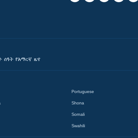
ት ሰዓት የአማርኛ ዜና
Portuguese
a
Shona
Somali
Swahili