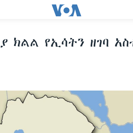
ያ ክልል የኢሳትን ዘገባ አስ