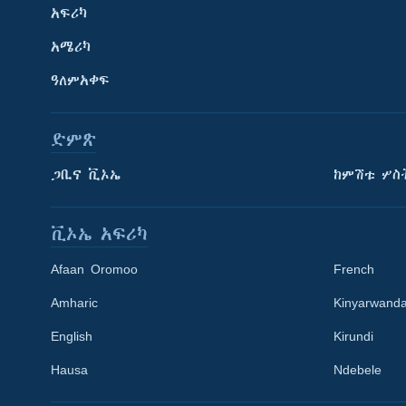
አፍሪካ
አሜሪካ
ዓለምአቀፍ
ድምጽ
ጋቢና ቪኦኤ
ከምሽቱ ሦስ
ቪኦኤ አፍሪካ
Afaan Oromoo
French
Amharic
Kinyarwand
English
Kirundi
Learning English
Hausa
Ndebele
ይከተሉን