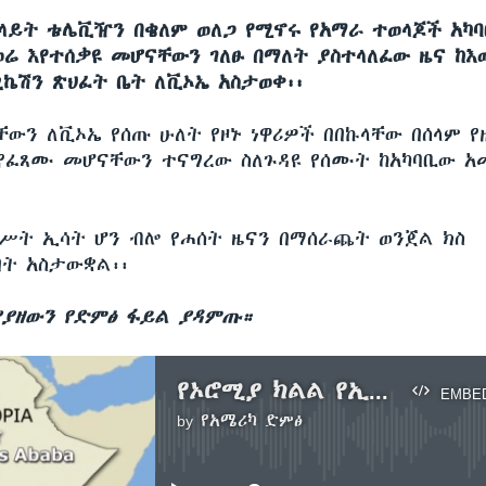
ላይት ቴሌቪዥን በቄለም ወለጋ የሚኖሩ የአማራ ተወላጆች አካ
ሬ እየተሰቃዩ መሆናቸውን ገለፁ በማለት ያስተላለፈው ዜና ከእ
ኒኬሽን ጽህፈት ቤት ለቪኦኤ አስታወቀ፡፡
ቸውን ለቪኦኤ የሰጡ ሁለት የዞኑ ነዋሪዎች በበኩላቸው በሰላም የ
የፈጸሙ መሆናቸውን ተናግረው ስለጉዳዩ የሰሙት ከአካባቢው አ
ሥት ኢሳት ሆን ብሎ የሐሰት ዜናን በማሰራጨት ወንጀል ክስ
ት አስታውቋል፡፡
ያዘውን የድምፅ ፋይል ያዳምጡ።
የኦሮሚያ ክልል የኢሳትን ዘገባ አስተባበለ
EMBE
by
የአሜሪካ ድምፅ
No media source currently available