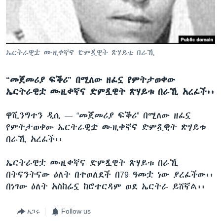
ቋንቋዎች
ኤርትራዊቷ ሙዚቀኛና ድምጿዊት ጽሃይቱ በራኺ
“መጀመሪያ ፍቕሪ” በሚለው ዘፈኗ የምትታወቀው
ኤርትራዊቷ ሙዚቀኛና ድምጿዊት ጽሃይቱ በራኺ አረፈች፡፡
ዋሺንግተን ዲሲ —
“መጀመሪያ ፍቕሪ” በሚለው ዘፈኗ
የምትታወቀው ኤርትራዊቷ ሙዚቀኛና ድምጿዊት ጽሃይቱ
በራኺ አረፈች፡፡
ኤርትራዊቷ ሙዚቀኛና ድምጿዊት ጽሃይቱ በራኺ
በትናንትናው ዕለት በተወለደች በ79 ዓመቷ ነው ያረፈችው፡፡
በነገው ዕለት አስከሬኗ ከሮተርዳም ወደ ኤርትራ ይሸኛል፡፡
አጋሩ
Follow us