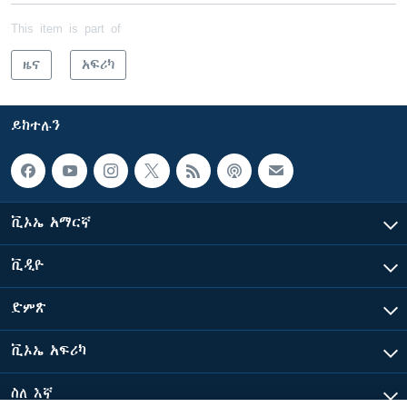
This item is part of
ዜና
አፍሪካ
ይከተሉን
ቪኦኤ አማርኛ
ቪዲዮ
ድምጽ
ቪኦኤ አፍሪካ
ስለ እኛ