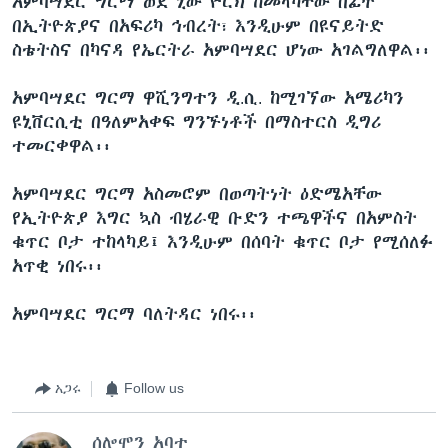
አምባሣደር ግርማ ወደ ኒው ዮርክ ከመላካቸው በፊት
በኢትዮጵያና በአፍሪካ ኅብረት፣ እንዲሁም በዩናይትድ
ስቴትስና በካናዳ የኤርትራ አምባሣደር ሆነው አገልግለዋል፡፡
አምባሣደር ግርማ ዋሺንግተን ዲ.ሲ. ከሚገኘው አሜሪካን
ዩኒቨርሲቲ በዓለምአቀፍ ግንኙነቶች በማስተርስ ዲግሪ
ተመርቀዋል፡፡
አምባሣደር ግርማ አስመሮም በወጣትነት ዕድሜአቸው
የኢትዮጵያ እግር ኳስ ብሄራዊ ቡድን ተጫዋችና በአምስት
ቁጥር ቦታ ተከላካይ፤ እንዲሁም በሰባት ቁጥር ቦታ የሚሰለፉ
አጥቂ ነበሩ፡፡
አምባሣደር ግርማ ባለትዳር ነበሩ፡፡
አጋሩ
Follow us
ሰሎሞን አባተ