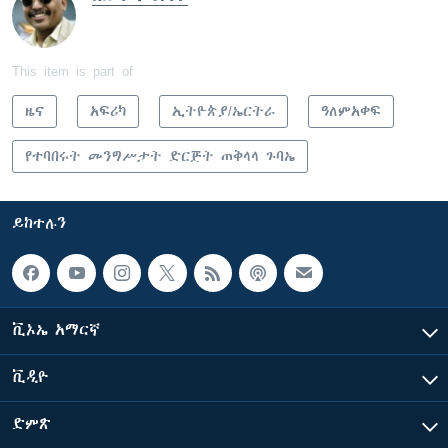
This item is part of
ዜና
አፍሪካ
ኢትዮጵያ/ኤርትራ
ዓለምአቀፍ
የተባበሩት መንግሥታት ድርጅት ጠቅላላ ጉባኤ
ይከተሉን
ቪኦኤ አማርኛ
ቪዲዮ
ድምጽ