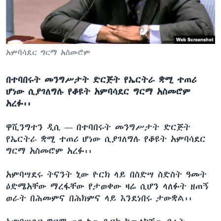
ቋንቋዎች
አምባሳደር ግርማ አስመሮም
በተባበሩት መንግሥታት ድርጅት የኤርትራ ቋሚ ተጠሪ
ሆነው ሲያገለግሉ የቆዩት አምባሳደር ግርማ አስመሮም
አረፉ፡፡
ዋሺንግተን ዲሲ —
በተባበሩት መንግሥታት ድርጅት
የኤርትራ ቋሚ ተጠሪ ሆነው ሲያገለግሉ የቆዩት አምባሳደር
ግርማ አስመሮም አረፉ፡፡
አምባሣደሩ ትናንት ኒው ዮርክ ላይ በስድሣ ስድስት ዓመት
ዕድሜአቸው ማረፋቸው የታወቀው ዛሬ ሲሆን ላለፉት ዘጠኝ
ወራት በሕመምና በሕክምና ላይ እንደነበሩ ታውቋል፡፡