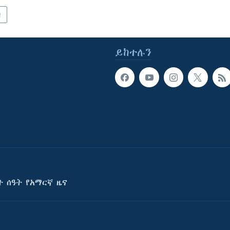
ካ
ይከተሉን
ት ሰዓት የአማርኛ ዜና