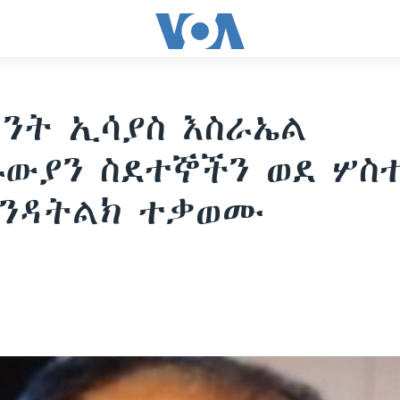
ንት ኢሳያስ እስራኤል
ውያን ስደተኞችን ወደ ሦስ
እንዳትልክ ተቃወሙ
8