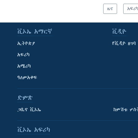
ዜና
አፍሪ
ቪኦኤ አማርኛ
ቪዲዮ
ኢትዮጵያ
የቪዲዮ ዘገባ
አፍሪካ
አሜሪካ
ዓለምአቀፍ
ድምጽ
ጋቢና ቪኦኤ
ከምሽቱ ሦስ
ቪኦኤ አፍሪካ