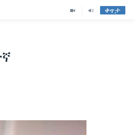
ቀጥታ
ተኛ