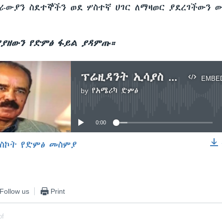
ራውያን ስደተኞችን ወደ ሦስተኛ ሀገር ለማዛወር ያደረገችውን 
ያዘውን የድምፅ ፋይል ያዳምጡ።
ፕሬዚዳንት ኢሳያስ እስራኤል ኤርትራውያን ስደተኞችን ወደ ሦስተኛ ሀገር እንዳትልክ ተቃወሙ
EMBE
by
የአሜሪካ ድምፅ
No media source currently available
0:00
ስኮት የድምፅ መስምያ
EMBED
Follow us
Print
of