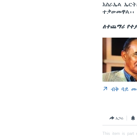
እስራኤል ኤርት
ተቃውመዋል፡፡
ለተጨማሪ የተያ
ብቅ ባይ መ
አጋሩ
This item is part 