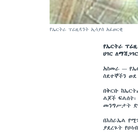
የኤርትራ ፕሬዚዳንት ኢሳያስ አፈወርቂ
የኤርትራ ፕሬዚ
ሀገር ለማሽጋገር
አስመራ —
የኤ
ስደተኞችን ወደ 
በቅርቡ ከኤርት
ልጆች ፍልሰት፣ 
መንግሥታት ድር
በእስራኤል የሚ
ያደረጉት የሀሳ