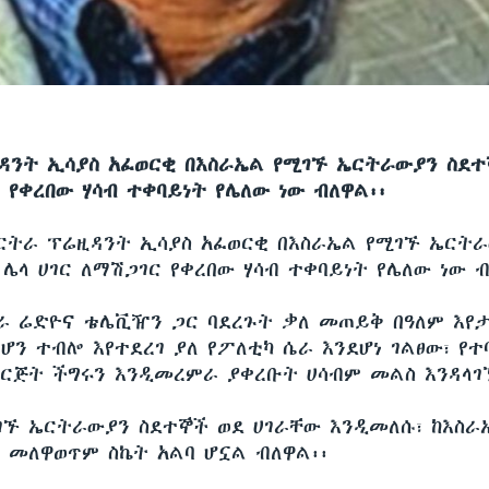
ዳንት ኢሳያስ አፈወርቂ በእስራኤል የሚገኙ ኤርትራውያን ስደተ
 የቀረበው ሃሳብ ተቀባይነት የሌለው ነው ብለዋል፡፡
ርትራ ፕሬዚዳንት ኢሳያስ አፈወርቂ በእስራኤል የሚገኙ ኤርት
ሌላ ሀገር ለማሽጋገር የቀረበው ሃሳብ ተቀባይነት የሌለው ነው ብ
ራ ሬድዮና ቴሌቪዥን ጋር ባደረጉት ቃለ መጠይቅ በዓለም እየታ
ሆን ተብሎ እየተደረገ ያለ የፖለቲካ ሴራ እንደሆነ ገልፀው፣ የተ
ጅት ችግሩን እንዲመረምራ ያቀረቡት ሀሳብም መልስ እንዳላገኘ
ገኙ ኤርትራውያን ስደተኞች ወደ ሀገራቸው እንዲመለሱ፣ ከእስራ
ብ መለዋወጥም ስኬት አልባ ሆኗል ብለዋል፡፡