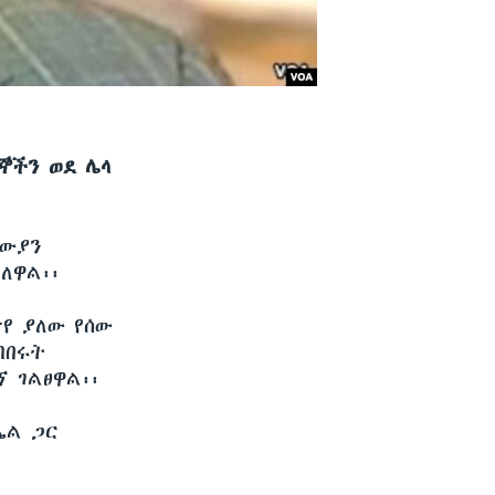
ኞችን ወደ ሌላ
ራውያን
ለዋል፡፡
የ ያለው የሰው
ባበሩት
 ገልፀዋል፡፡
ኤል ጋር