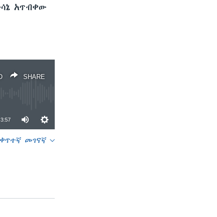
ውሳኔ አጥብቀው
D
SHARE
3:57
ቀጥተኛ መገናኛ
SHARE