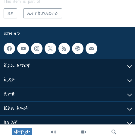
This item is part of
ዜና
ኢትዮጵያ/ኤርትራ
ይከተሉን
ቪኦኤ አማርኛ
ቪዲዮ
ድምጽ
ቪኦኤ አፍሪካ
ስለ እኛ
ቀጥታ