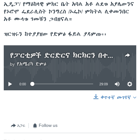
ኢዴፓ/ የማዕከላዊ ምክር ቤት አባል አቶ ልደቱ አያሌውንና
የኦሮሞ ፌደራሊስት ኮንግረስ /ኦፌኮ/ ምክትል ሊቀመንበር
አቶ ሙላቱ ገመቹን ጋብዘናል።
ዝርዝሩን ከተያያዘው የድምፅ ፋይል ያዳምጡ፡፡
የፓርቲዎች ድርድርና ክርክርን በተመለከተ ውይይት
by
የአሜሪካ ድምፅ
No media source currently available
0:00
29:09
ቀጥተኛ መገናኛ
አጋሩ
Follow us