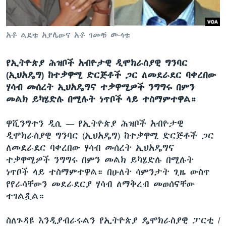
አቶ ልደቱ አያሌውና አቶ ገመቹ ሙላቱ
ቋንቋዎች
የኢትዮጵያ ሕዝቦች አብዮታዊ ዲሞክራስያዊ ግንባር
(ኢህአዴግ) ከተቃዋሚ ድርጅቶች ጋር ለመደራደር ባቀረበው
ሃሳብ መሰረት ኢህአዴግና ተቃዋሚዎች ንግግሩ በምን
መልክ ይካሄድሉ በሚሉት ነጥቦች ላይ ተስማምተዋል።
ዋሺንግተን ዲሲ —
የኢትዮጵያ ሕዝቦች አብዮታዊ
ዲሞክራስያዊ ግንባር (ኢህአዴግ) ከተቃዋሚ ድርጅቶች ጋር
ለመደራደር ባቀረበው ሃሳብ መሰረት ኢህአዴግና
ተቃዋሚዎች ንግግሩ በምን መልክ ይካሄድሉ በሚሉት
ነጥቦች ላይ ተስማምተዋል። በሁለት ሳምንታት ጊዜ ውስጥ
የየራሳቸውን መደራደርያ ሃሳብ ለማቅረብ መወሰናቸው
ተገልጿል።
ስለጉዳዩ እንዲያብራሩልን የኢትዮጵያ ዴሞክራስያዊ ፓርቲ /