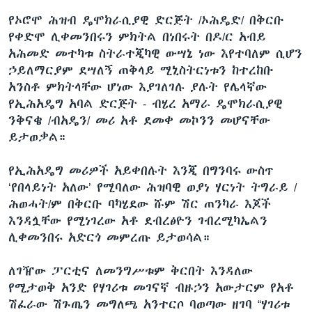
የኦሮሞ ሕዝብ ዴሞክራሲያዊ ድርጅት /ኦሕዴድ/ በቅርቡ
የቀድሞ ሊቀመንበሩን ምክትል በነበሩት በዶ/ር አብይ
አሕመድ መተካቱ ስትራተጂካዊ ውሣኔ ነው እየተባለም ሲሆን
ኃይለማርያም ደሣለኝ ጠቅላይ ሚኒስትርነቱን ከተረከቡ
አንስቶ ምክትላቸው ሆነው እያገለገሉ ያሉት የሌላኛው
የኢሕአዴግ አባል ድርጅት - ብሄረ አማራ ዴሞክራሲያዊ
ንቅናቄ /ብአዴን/ መሪ አቶ ደመቀ መኮንን መሆናቸው
ይታወቃል።
የኢሕአዴግ መሪዎች አይቀበሉት እንጂ በግንባሩ ውስጥ
‘የበላይነት አለው’ የሚባለው ሕዝባዊ ወያነ ሃርነት ትግራይ /
ሕወሓት/ም በቅርቡ ባካሄደው ሹም ሽር ጠንካራ እጆች
እንዳሏቸው የሚነገረው አቶ ደብረፅዮን ገብረሚካኤልን
ሊቀመንበሩ አድርጎ መምረጡ ይታወሳል።
ለገዥው ፓርቲና ለመንግሥቱም ቅርበት እንዳለው
የሚታወቅ አንድ የሃገሪቱ መገናኛ ብዙኃን አውታርም የአቶ
ሽፈራው ሽጉጤን መግለጫ አንተርሶ ባወጣው ዘገባ “ሃገሪቱ