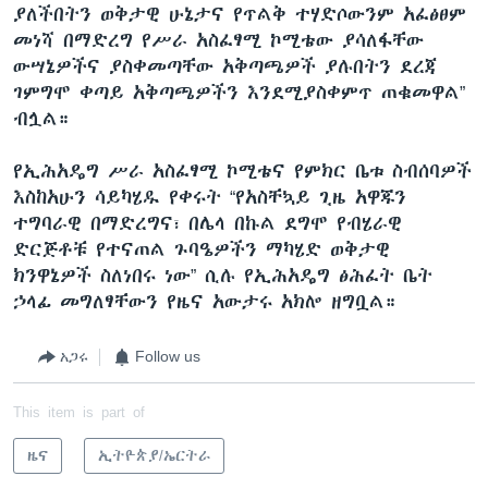
ያለችበትን ወቅታዊ ሁኔታና የጥልቅ ተሃድሶውንም አፈፅፀም
መነሻ በማድረግ የሥራ አስፈፃሚ ኮሚቴው ያሳለፋቸው
ውሣኔዎችና ያስቀመጣቸው አቅጣጫዎች ያሉበትን ደረጃ
ገምግሞ ቀጣይ አቅጣጫዎችን እንደሚያስቀምጥ ጠቁመዋል”
ብሏል።
የኢሕአዴግ ሥራ አስፈፃሚ ኮሚቴና የምክር ቤቱ ስብሰባዎች
እስከአሁን ሳይካሄዱ የቀሩት “የአስቸኳይ ጊዜ አዋጁን
ተግባራዊ በማድረግና፣ በሌላ በኩል ደግሞ የብሄራዊ
ድርጅቶቹ የተናጠል ጉባዔዎችን ማካሄድ ወቅታዊ
ክንዋኔዎች ስለነበሩ ነው” ሲሉ የኢሕአዴግ ፅሕፈት ቤት
ኃላፊ መግለፃቸውን የዜና አውታሩ አክሎ ዘግቧል።
አጋሩ
Follow us
This item is part of
ዜና
ኢትዮጵያ/ኤርትራ