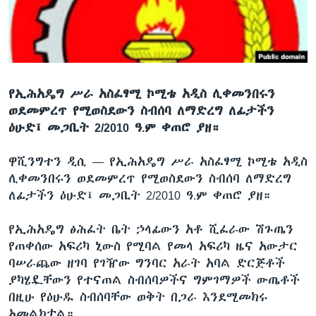
ቋንቋዎች
የኢሕአዴግ ሥራ አስፈፃሚ ኮሚቴ አዲስ ሊቀመንበሩን
ወደመምረጥ የሚወስደውን ስብሰባ ለማድረግ ለፊታችን
ዕሁድ፤ መጋቢት 2/2010 ዓ.ም ቀጠሮ ያዘ።
ዋሺንግተን ዲሲ —
የኢሕአዴግ ሥራ አስፈፃሚ ኮሚቴ አዲስ
ሊቀመንበሩን ወደመምረጥ የሚወስደውን ስብሰባ ለማድረግ
ለፊታችን ዕሁድ፤ መጋቢት 2/2010 ዓ.ም ቀጠሮ ያዘ።
የኢሕአዴግ ፅሕፈት ቤት ኃላፊውን አቶ ሺፈራው ሽጉጤን
የጠቀሰው አፍሪካ ኒውስ የሚባል የመላ አፍሪካ ዜና አውታር
ባሠራጨው ዘገባ የገዥው ግንባር አራት አባል ድርጅቶች
ያካሄዷቸውን የተናጠል ስብሰባዎችና ግምገማዎች ውጤቶች
በዚሁ የዕሁዱ ስብሰባቸው ወቅት በጋራ እንደሚመክሩ
አመልክቷል።