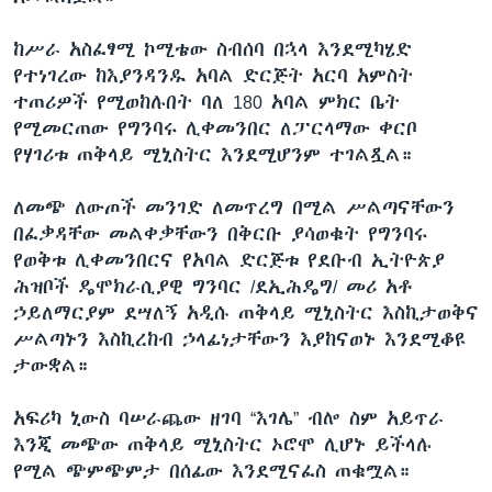
ከሥራ አስፈፃሚ ኮሚቴው ስብሰባ በኋላ እንደሚካሄድ
የተነገረው ከእያንዳንዱ አባል ድርጅት አርባ አምስት
ተጠሪዎች የሚወከሉበት ባለ 180 አባል ምክር ቤት
የሚመርጠው የግንባሩ ሊቀመንበር ለፓርላማው ቀርቦ
የሃገሪቱ ጠቅላይ ሚኒስትር እንደሚሆንም ተገልጿል።
ለመጭ ለውጦች መንገድ ለመጥረግ በሚል ሥልጣናቸውን
በፈቃዳቸው መልቀቃቸውን በቅርቡ ያሳወቁት የግንባሩ
የወቅቱ ሊቀመንበርና የአባል ድርጅቱ የደቡብ ኢትዮጵያ
ሕዝቦች ዴሞክራሲያዊ ግንባር /ደኢሕዴግ/ መሪ አቶ
ኃይለማርያም ደሣለኝ አዲሱ ጠቅላይ ሚኒስትር እስኪታወቅና
ሥልጣኑን እስኪረከብ ኃላፊነታቸውን እያከናወኑ እንደሚቆዩ
ታውቋል።
አፍሪካ ኒውስ ባሠራጨው ዘገባ “እገሌ” ብሎ ስም አይጥራ
እንጂ መጭው ጠቅላይ ሚኒስትር ኦሮሞ ሊሆኑ ይችላሉ
የሚል ጭምጭምታ በሰፊው እንደሚናፈስ ጠቁሟል።