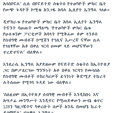
አሳስቦናል” ሲሉ በዩናይትድ ስቴትስ የተወካዮች ምክር ቤት
የውጭ ጉዳዮች ኮሚቴ አንጋፋ አባል ኢሊየት ኤንግል ገለፁ።
ዲሞክራቱ የተወካዮች ምክር ቤት አባል ኢሊየት ኤንግል
ትናንት ባወጡት መግለጫ “የተወካዮች ምክር ቤቱ
የሁለቱንም ፓርቲዎች አባላት የሚቅፈው ቶም ላንቶስ
የሰብዓዊ መብቶች ኮሚሽን የኅሊና እሥረኛ ናቸው ሲል
የገለፃቸው አቶ በቀለ ገርባ ህመም ላይ መሆናቸውን
ተረድተናል” ብለዋል።
እንደራሴ ኢንግል አያይዘውም ዩናይትድ ስቴትስ ከኢትዮጵያ
ጋር በምታደርገው ግንኙነት አቶ በቀለ ገርባን የመሳሰሉ
የሰብዓዊ መብቶች ተከራካሪዎች ደኅንነት ቅድሚያ ትኩረት
ልትሰጠው የሚገባ ጉዳይ ነው ብለዋል።
“ስለዚህም በኢትዮጵያ ሰብዓዊ መብቶች እንዲከበሩ እና
አሣታፊ መንግሥት እንዲኖር የሚጠይቀውን ውሳኔ ቁጥር
128ን ካዘጋጁትና ካቀረቡት ሰዎች አንዱ በመሆኔ ኩራት
ይሰማኛል” ብለዋል ኤንግል።