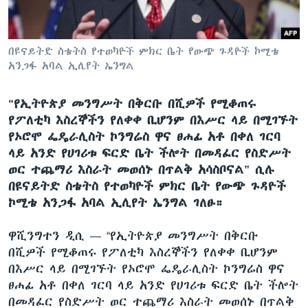
ቋንቋዎች
በዩናይትድ ስቴትስ የተወካዮች ምክር ቤት የውጭ ጉዳዮች ኮሚቴ
አንጋፋ አባል ኢሊየት ኤንግል
“የኢትዮጵያ መንግሥት በቅርቡ በሺዎች የሚቆጠሩ
የፖለቲካ እስረኞችን የለቀቀ ቢሆንም በእሥር ላይ በሚገኙት
የኦሮሞ ፌዴራሊስት ኮንግሬስ ዋና ፀሐፊ አቶ በቀለ ገርባ
ላይ አንድ የሀገሪቱ ፍርድ ቤት ችሎት በመዳፈር የስድሥት
ወር ተጨማሪ እስራት መወሰኑ በጥልቅ አሳስቦናል” ሲሉ
በዩናይትድ ስቴትስ የተወካዮች ምክር ቤት የውጭ ጉዳዮች
ኮሚቴ አንጋፋ አባል ኢሊየት ኤንግል ገለፁ።
ዋሺንግተን ዲሲ —
“የኢትዮጵያ መንግሥት በቅርቡ
በሺዎች የሚቆጠሩ የፖለቲካ እስረኞችን የለቀቀ ቢሆንም
በእሥር ላይ በሚገኙት የኦሮሞ ፌዴራሊስት ኮንግሬስ ዋና
ፀሐፊ አቶ በቀለ ገርባ ላይ አንድ የሀገሪቱ ፍርድ ቤት ችሎት
በመዳፈር የስድሥት ወር ተጨማሪ እስራት መወሰኑ በጥልቅ