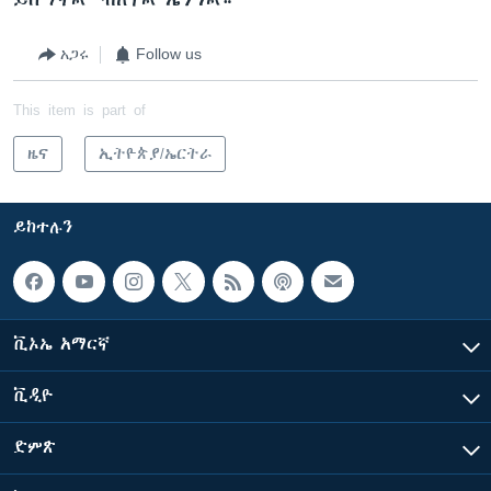
አጋሩ
Follow us
This item is part of
ዜና
ኢትዮጵያ/ኤርትራ
ይከተሉን
ቪኦኤ አማርኛ
ቪዲዮ
ድምጽ