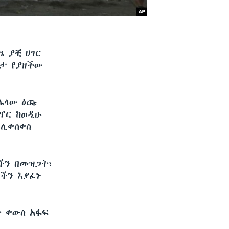
 ያቺ ሀገር
ርታ የያዘችው
ከሌላው ዕጩ
ኖር ከወዲሁ
 ሊቀሰቀስ
ችን በመዝጋት፣
ችን እያፈኑ
ት ቀውስ አፋፍ