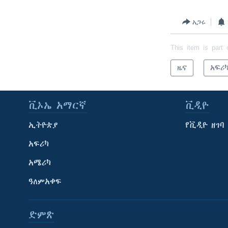
አጋሩ
This item is part 
ዜና
አፍሪ
ቪኦኤ አማርኛ
ቪዲዮ
ኢትዮጵያ
የቪዲዮ ዘገባ
አፍሪካ
አሜሪካ
ዓለምአቀፍ
ድምጽ