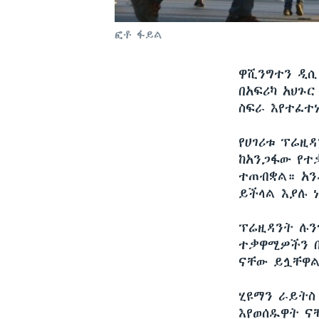
ፎቶ ፋይል
ዋሺንግተን ዲ
በአፍሪካ አህጉ
ስፍራ እየተፈተ
የሀገሪቱ ፕሬዚ
ከአንጋፋው የተ
ተጠብቋል። አን
ይችላል እያሉ 
ፕሬዚዳንት ሉን
ተቃዋሚዎችን በ
ናቸው ይሏቸዋ
ሂዩማን ራይትስ
እየወሰዱዋት ና