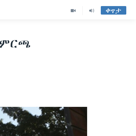
ቀጥታ
 ምርጫ