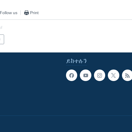
Follow us
Print
of
ካ
ይከተሉን