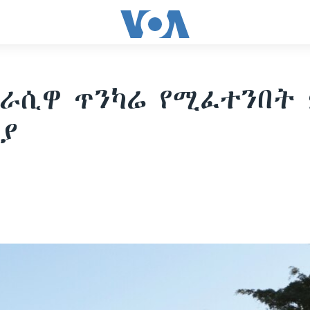
ራሲዋ ጥንካሬ የሚፈተንበት
ያ