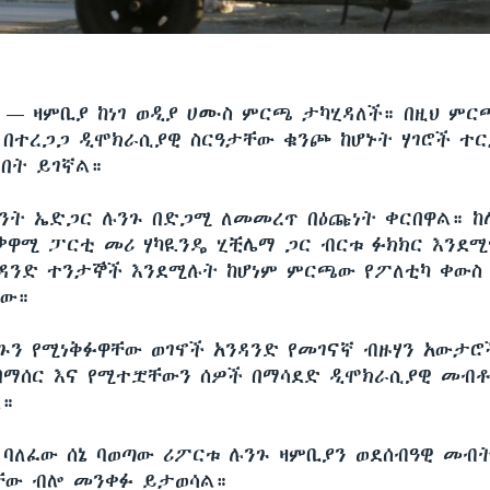
ሲ —
ዛምቢያ ከነገ ወዲያ ሀሙስ ምርጫ ታካሂዳለች። በዚህ ምርጫ
ር በተረጋጋ ዲሞክራሲያዊ ስርዓታቸው ቁንጮ ከሆኑት ሃገሮች ተ
ነበት ይገኛል።
ዳንት ኤድጋር ሉንጉ በድጋሚ ለመመረጥ በዕጩነት ቀርበዋል። 
ቃዋሚ ፓርቲ መሪ ሃካዪንዴ ሂቺሌማ ጋር ብርቱ ፉክክር እንደሚ
ዳንድ ተንታኞች እንደሚሉት ከሆነም ምርጫው የፖለቲካ ቀውስ
ነው።
ጉን የሚነቅፉዋቸው ወገኖች አንዳንድ የመገናኛ ብዙሃን አውታሮ
ማሰር እና የሚተቿቸውን ሰዎች በማሳደድ ዲሞክራሲያዊ መብቶ
ል።
 ባለፈው ሰኔ ባወጣው ሪፖርቱ ሉንጉ ዛምቢያን ወደሰብዓዊ መብ
ቸው ብሎ መንቀፉ ይታወሳል።