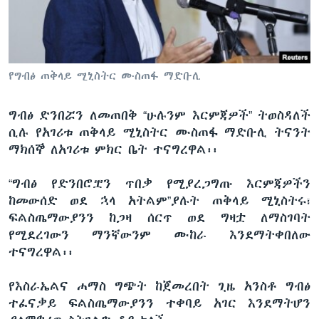
ቋንቋዎች
የግብፅ ጠቅላይ ሚኒስትር ሙስጠፋ ማድቡሊ
ግብፅ ድንበሯን ለመጠበቅ “ሁሉንም እርምጃዎች” ትወስዳለች
ሲሉ የአገሪቱ ጠቅላይ ሚኒስትር ሙስጠፋ ማድቡሊ ትናንት
ማክሰኞ ለአገሪቱ ምክር ቤት ተናግረዋል፡፡
“ግብፅ የድንበሮቿን ጥበቃ የሚያረጋግጡ እርምጃዎችን
ከመውሰድ ወደ ኋላ አትልም”ያሉት ጠቅላይ ሚኒስትሩ፣
ፍልስጤማውያንን ከጋዛ ሰርጥ ወደ ግዛቷ ለማስገባት
የሚደረገውን ማንኛውንም ሙከራ እንደማትቀበለው
ተናግረዋል፡፡
የእስራኤልና ሐማስ ግጭት ከጀመረበት ጊዜ አንስቶ ግብፅ
ተፈናቃይ ፍልስጤማውያንን ተቀባይ አገር እንደማትሆን