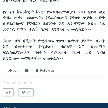
ያለማቋረጥ ስትገልጽ ቆይታለች፡፡
የሰሜን አፍሪካዊቷ አገር፣ የፍልስጤማውያን ጋዛን ለቀው ወደ
ግብፅ ምድር መውጣት፣ የፍልስጤምን የግዛት ጥያቄ ውድቅ
ሊያደርገውና የግብፅን ደህንነት እና ኢኮኖሚም አደጋ ላይ
ይጥላል የሚል ትልቅ ስጋት እንዳላት ተመልክቷል፡፡
ይህም ሆኖ በሺዎች የሚቆጠሩ ጥምር ዜግነት ያላቸው ሰዎች
እና በመቶዎች የሚቆጠሩ ቁስለኛ እና ህሙማን
ፍልስጤማውያን ባላፉት ሳምንታት ከጋዛ ወደ ግብፅ
አቋርጠው መግባታቸው ተጠቅሷል፡፡
አጋሩ
Follow us
This item is part of
ዜና
አፍሪካ