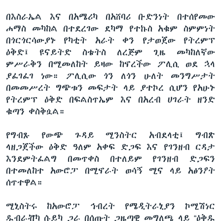
በእስራኤል እና በአሜሪካ በአሸባሪ ቡድንነት በተሰየመው
ሐማስ መካከል በተደረገው ደካማ የተኩስ አቁም ስምምነት
በጎርጎርሳውያኑ የካቲት አራት ቀን የታወጀው የትረምፕ
ዕቅድ፤ ዩናይትድ ስቴትስ ለረጅም ጊዜ መካከለኛው
ምሥራቅን በሚመለከት ይዛው ከኖረችው ፖሊሲ ወደ ኋላ
ያፈገፈገ ነው። ፖሊሲው ጎን ለጎን ሁለት መንግሥታት
በመመሥረት ግጭቱን መፍታት ላይ ያተኮረ ሲሆን የአሁኑ
የትረምፕ ዕቅድ በፍልስጥኤም እና በአረብ ሀገራት ዘንድ
ቁጣን ቀስቅሷል።
የግብጹ የውጭ ጉዳይ ሚንስትር አብደላቲ፤ ግብጽ
ላዘጋጀችው ዕቅድ ዓለም አቀፍ ድጋፍ እና የገንዘብ ርዳታ
እንደምትፈልግ በመጥቀስ በተለይም የገንዘብ ድጋፍን
በተመለከተ አውሮፓ በሚኖራት ወሳኝ ሚና ላይ አፅንዖት
ሰጥተዋል።
ሚኒስትሩ ከአውሮፓ ኅብረት የሜዲትራኒያን ኮሚሽነር
ዱብራቭካ ሱይካ ጋራ በሰጡት ጋዜጣዊ መግለጫ ላይ “ዕቅዱ