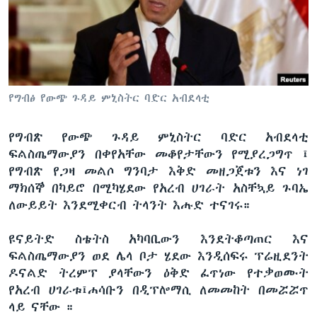
ቋንቋዎች
የግብፅ የውጭ ጉዳይ ምኒስትር ባድር አብደላቲ
የግብጽ የውጭ ጉዳይ ምኒስትር ባድር አብደላቲ
ፍልስጤማውያን በቀየአቸው መቆየታቸውን የሚያረጋግጥ ፤
የግብጽ የጋዛ መልሶ ግንባታ እቅድ መዘጋጀቱን እና ነገ
ማክሰኞ በካይሮ በሚካሄደው የአረብ ሀገራት አስቸኳይ ጉባኤ
ለውይይት እንደሚቀርብ ትላንት እሑድ ተናገሩ።
ዩናይትድ ስቴትስ አካባቢውን እንደትቆጣጠር እና
ፍልስጤማውያን ወደ ሌላ ቦታ ሄደው እንዲሰፍሩ ፕሬዚደንት
ዶናልድ ትረምፕ ያላቸውን ዕቅድ ፈጥነው የተቃወሙት
የአረብ ሀገራቱ፤ሐሳቡን በዲፕሎማሲ ለመመከት በመሯሯጥ
ላይ ናቸው ።