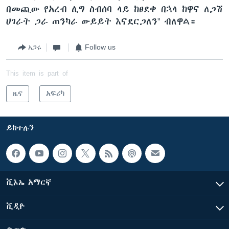
በመጪው የአረብ ሊግ ስብሰባ ላይ ከፀደቀ በኋላ ከዋና ለጋሽ
ሀገራት ጋራ ጠንካራ ውይይት እናደርጋለን” ብለዋል።
አጋሩ
Follow us
This item is part of
ዜና
አፍሪካ
ይከተሉን
ቪኦኤ አማርኛ
ቪዲዮ