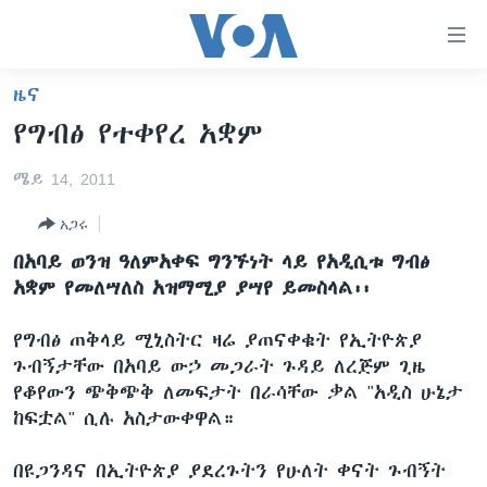
በቀላሉ
የመሥሪያ
ማገናኛዎች
ዜና
ዜና
ወደ
የግብፅ የተቀየረ አቋም
ዋናው
ኑሮ በጤንነት
ኢትዮጵያ
ይዘት
ሜይ 14, 2011
ጋቢና ቪኦኤ
እለፍ
አፍሪካ
ወደ
አጋሩ
ከምሽቱ ሦስት ሰዓት የአማርኛ ዜና
ዓለምአቀፍ
ዋናው
በአባይ ወንዝ ዓለምአቀፍ ግንኙነት ላይ የአዲሲቱ ግብፅ
ቪዲዮ
ይዘት
አሜሪካ
አቋም የመለሣለስ አዝማሚያ ያሣየ ይመስላል፡፡
እለፍ
የፎቶ መድብሎች
መካከለኛው ምሥራቅ
ወደ
የግብፅ ጠቅላይ ሚኒስትር ዛሬ ያጠናቀቁት የኢትዮጵያ
ክምችት
ዋናው
ጉብኝታቸው በአባይ ውኃ መጋራት ጉዳይ ለረጅም ጊዜ
ይዘት
የቆየውን ጭቅጭቅ ለመፍታት በራሳቸው ቃል "አዲስ ሁኔታ
እለፍ
Learning English
ከፍቷል" ሲሉ አስታውቀዋል።
ይከተሉን
በዩጋንዳና በኢትዮጵያ ያደረጉትን የሁለት ቀናት ጉብኝት