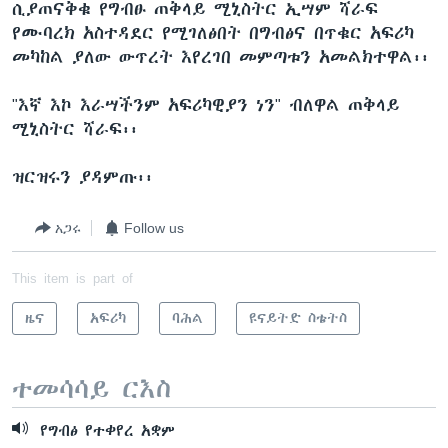
ሲያጠናቅቁ የግብፁ ጠቅላይ ሚኒስትር ኢሣም ሻራፍ
የሙባረክ አስተዳደር የሚገለፅበት በግብፅና በጥቁር አፍሪካ
መካከል ያለው ውጥረት እየረገበ መምጣቱን አመልክተዋል፡፡
ቋንቋዎች
"እኛ እኮ እራሣችንም አፍሪካዊያን ነን" ብለዋል ጠቅላይ
ሚኒስትር ሻራፍ፡፡
ዝርዝሩን ያዳምጡ፡፡
አጋሩ
Follow us
This item is part of
ዜና
አፍሪካ
ባሕል
ዩናይትድ ስቴትስ
ተመሳሳይ ርእስ
የግብፅ የተቀየረ አቋም