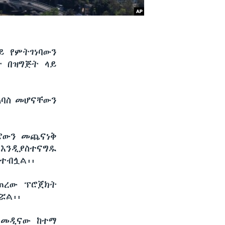
ይ የምትገነባውን
ት በዝግጅት ላይ
አባስ መሆናቸውን
ሮውን መጨናነቅ
እንዲያስተናግዱ
ተብሏል፡፡
ጠረው ፕሮጀክት
ሯል፡፡
ር መዲናው ከተማ