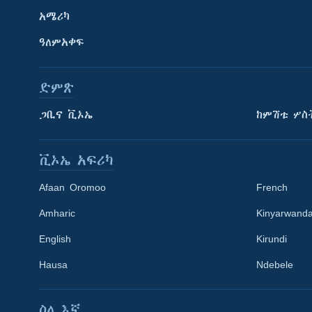
አሜሪካ
ዓለምአቀፍ
ድምጽ
ጋቢና ቪኦኤ
ከምሽቱ ሦስ
ቪኦኤ አፍሪካ
Afaan Oromoo
French
Amharic
Kinyarwand
English
Kirundi
Learning English
Hausa
Ndebele
ይከተሉን
ስለ እኛ