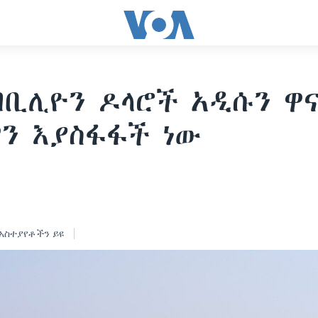
በቢሊዮን ዶላሮች አዲሱን ዋ
ን እያስፋፋች ነው
4
አስተያየቶችን ይዩ