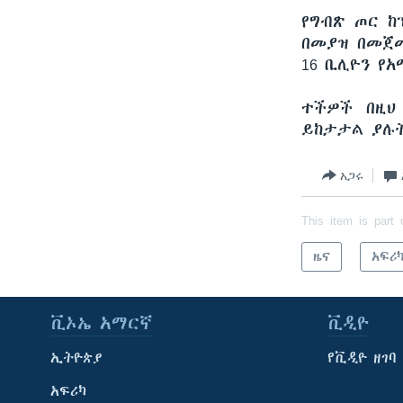
የግብጽ ጦር ከ
በመያዝ በመጀመ
16 ቢሊዮን የ
ተችዎች በዚህ
ይከታታል ያሉት
አጋሩ
This item is part 
ዜና
አፍሪ
ቪኦኤ አማርኛ
ቪዲዮ
ኢትዮጵያ
የቪዲዮ ዘገባ
አፍሪካ