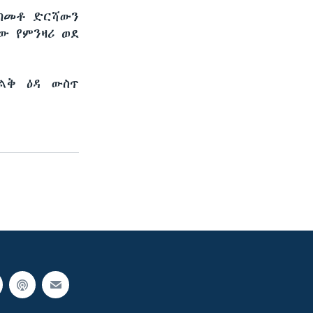
 ከመቶ ድርሻውን
ው የምንዛሪ ወደ
ልቅ ዕዳ ውስጥ