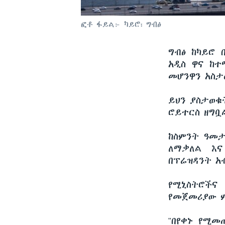
ፎቶ ፋይል፦ ካይሮ፣ ግብፅ
ግብፅ ከካይሮ 
አዲስ ዋና ከተ
መሆንዋን አስታ
ይህን ያስታወቁ
ሮይተርስ ዘግቧ
ከስምንት ዓመ
ለማቃለል እና
በፕሬዝዳንት አ
የሚኒስትሮችና
የመጀመሪያው ም
"በየቀኑ የሚመ