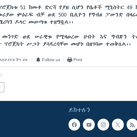
ፕሮጀክቱ 51 ከመቶ ድርሻ የያዘ ሲሆን የቤቶች ሚኒስትር 49
ሪያው ምዕራፍ ብቻ ወደ 500 ቢሊዮን የግብፅ ፓውንድ በዛሬ
አሜሪካን ዶላር መውጣቱ ተዘግቧል፡፡
 መንገድ ወደ ሠራዊቱ የሚዛወረው ሀብት እና ግብጽን ት
 ፕሮጀክት ሥጋት ያሳዳረባቸው መሆኑ በዘገባው ተጠቅሷል፡፡
አስተያየቶችን ይዩ
Follow us
Print
of
ካ
ይከተሉን