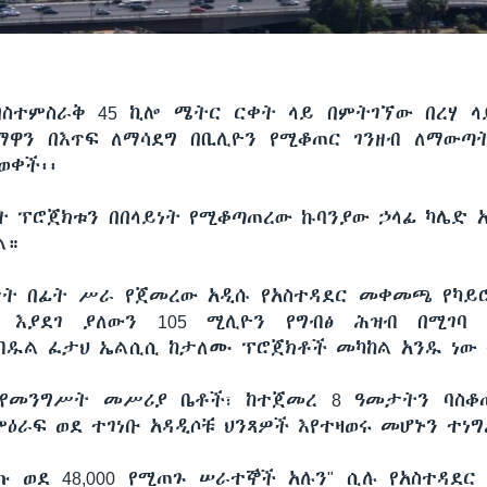
በስተምስራቅ 45 ኪሎ ሜትር ርቀት ላይ በምትገኘው በረሃ ላ
ማዋን በእጥፍ ለማሳደግ በቢሊዮን የሚቆጠር ገንዘብ ለማውጣ
ወቀች፡፡
ት ፕሮጀክቱን በበላይነት የሚቆጣጠረው ኩባንያው ኃላፊ ካሌድ 
ል።
ታት በፊት ሥራ የጀመረው አዲሱ የአስተዳደር መቀመጫ የካይ
 እያደገ ያለውን 105 ሚሊዮን የግብፅ ሕዝብ በሚገባ 
ብዱል ፈታህ ኤልሲሲ ከታለሙ ፕሮጀክቶች መካከል አንዱ ነው 
 የመንግሥት መሥሪያ ቤቶች፣ ከተጀመረ 8 ዓመታትን ባስቆ
ዕራፍ ወደ ተገነቡ አዳዲሶቹ ህንጻዎች እየተዛወሩ መሆኑን ተነግ
ጡ ወደ 48,000 የሚጠጉ ሠራተኞች አሉን" ሲሉ የአስተዳደ