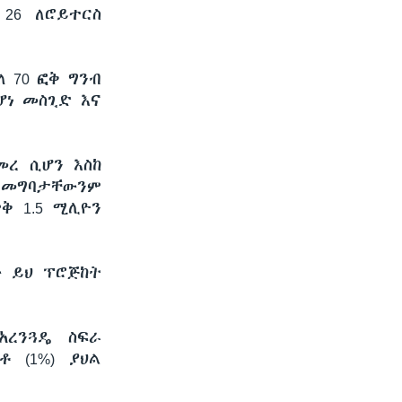
26 ለሮይተርስ
 70 ፎቅ ግንብ
ሆነ መስጊድ እና
መረ ሲሆን እስከ
ች መግባታቸውንም
ቅ 1.5 ሚሊዮን
ው ይህ ፕሮጅከት
አረንጓዴ ስፍራ
 (1%) ያህል