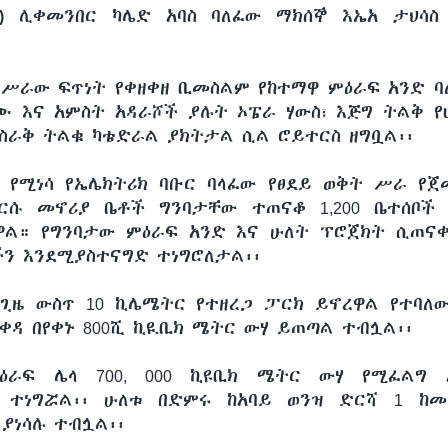
)
ሊቀመንበር ካሌድ አባስ ባለፈው ማክሰኞ እኤአ ታህሳስ 
የሥራው ፍጥነት የቀዘቀዘ ቢመስልም የከተማዋ ምዕራፍ አንድ ባለ
ጅሙ እና አምስት አዳራሾች ያሉት ኦፔራ ሃውስ፣ እጅግ ትልቅ የ
ስራቅ ትልቁ ካቴድራል ያክትታል ሲል ሮይተርስ ዘግቧል፡፡
 የሚነሳ የኤሌክትሪክ ባቡር ባላፈው የፀደይ ወቅት ሥራ የጀ
ሚደርሱ መኖሪያ ቤቶች ግንባታቸው ተጠናቆ 1,200 ቤተሰቦ
ል። የግንባታው ምዕራፍ አንድ እና ሁለት ፕሮጀክት ሲጠናቀ
ችን እንደሚያስተናግድ ተነግሮለታል፡፡
ጊዜ ውስጥ 10 ኪሌሜትር የተዘረጋ ፓርክ ይኖረዋል የተባለ
ሚቀዳ በየቀኑ 800ሺ ኪዪቢክ ሜትር ውሃ ይጠጣል ተብሏል፡፡
ዕራፍ ሌላ 700, 000 ኪዩቢክ ሜትር ውሃ የሚፈልግ 
 ተነግሯል፡፡ ሁለቱ በድምሩ ከአባይ ወንዝ ድርሻ 1 ከመቶ
 ያነሳሉ ተብሏል፡፡