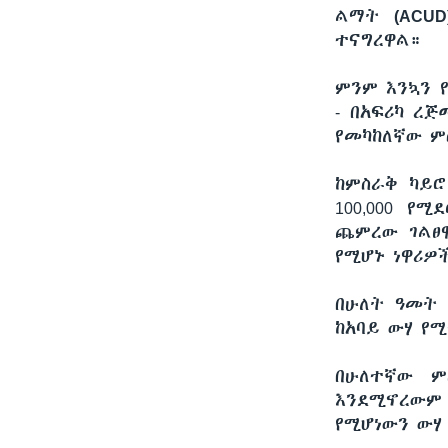
ልማት
(ACUD
ተናግረዋል።
ምንም እንኳን 
- በአፍሪካ ረ
የመካከለኛው ም
ከምስራቅ ካይሮ
100,000 የ
ጨምረው ገልፀዋ
የሚሆኑ ነዋሪዎ
በሁለት ዓመት 
ከአባይ ውሃ የ
በሁለተኛው ም
እንደሚኖረውም
የሚሆነውን ውሃ