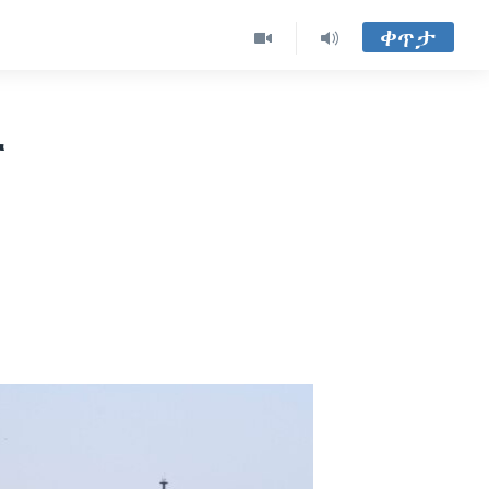
ቀጥታ
ና