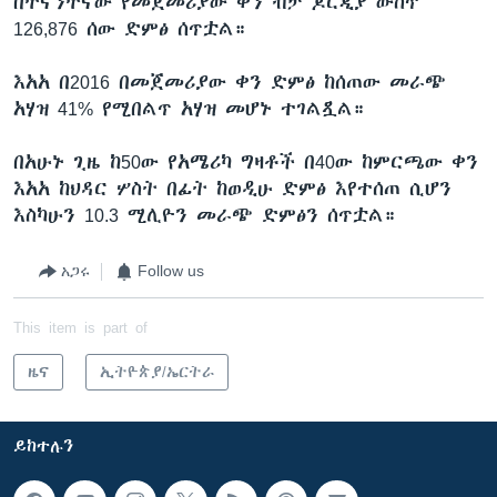
በትናንትናው የመጀመሪያው ቀን ብቻ ጆርጂያ ውስጥ
126,876 ሰው ድምፅ ሰጥቷል።
እአአ በ2016 በመጀመሪያው ቀን ድምፅ ከሰጠው መራጭ
አሃዝ 41% የሚበልጥ አሃዝ መሆኑ ተገልጿል።
በአሁኑ ጊዜ ከ50ው የአሜሪካ ግዛቶች በ40ው ከምርጫው ቀን
እአአ ከህዳር ሦስት በፊት ከወዲሁ ድምፅ እየተሰጠ ሲሆን
እስካሁን 10.3 ሚሊዮን መራጭ ድምፅን ሰጥቷል።
አጋሩ
Follow us
This item is part of
ዜና
ኢትዮጵያ/ኤርትራ
ይከተሉን