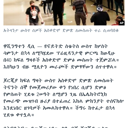
ቋንቋዎች
አትላንታ ውስጥ ሰዎች አስቀድሞ ድምጽ ለመስጠት ተራ ሲጠባበቁ
ዋሺንግተን ዲሲ —
ዩናይትድ ስቴትስ ውስጥ ከሦስት
ሳምንታ በኋላ ለሚካሄደው ፕሬዚዳንታዊ ምርጫ ከወዲሁ
በ40 ክፍለ ግዛቶች አስቀድሞ ድምፅ መስጠት ተጀምሯል።
እስካሁን ብዙ ሚሊዮን መራጮች ድምፃቸውን ሰጥተዋል።
ጆርጂያ ክፍለ ግዛት ውስጥ አስቀድሞ ድምጽ ለመስጠት
ትናንት ሰኞ የመጀመሪያው ቀን የነበረ ሲሆን ድምፅ
የምስጠት ሂደቱ 2ሠዓት ለሚሆን ጊዜ በኤሌክትሮኒክ
የመራጭ መዝገብ ዙሪያ በተፈጠረ እክል ምክንያት ተሰናክሎ
እንደነበር ዘገባዎች አመልክተዋል። ችግሩ ከተፈታ በኋላ
ሂደቱ ቀጥሏል።