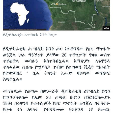
ቋንቋዎች
የዲሞክራቲክ ሪፐብሊክ ኮንጎ ካርታ
የዲሞክራቲክ ሪፐብሊክ ኮንጎ ጦር ከሩዋንዳው የዘር ማጥፋት
ወንጀል ጋራ ግንኙነት ያላቸው 20 ተዋጊዎች ግዛቱ ውስጥ
ተይዘዋል መባሉን አስተባብሏል። አማጽያኑ ለሩዋንዳ
ተላልፈው ሲሰጡ የሚያሳይ ተብሎ የወጣውን ቪዲዮ “በሐሰት
የተቀነባበረ ” ሲል ትላንት እሑድ ባወጣው መግለጫ
አጣጥሏል።
መግለጫው የወጣው በምሥራቅ ዲሞክራቲክ ሪፐብሊክ ኮንጎ
የሚንቀሳቀሰው የኤም 23 ታጣቂ ቡድን በጎርጎሮሳውያኑ
1994 በሩዋንዳ የቱትሲዎች የዘር ማጥፋት ወንጀል በተሳተፉ
የሁቱ ጎሳ አባላት የተቋቋመው የሩዋንዳ ነፃ አውጪ