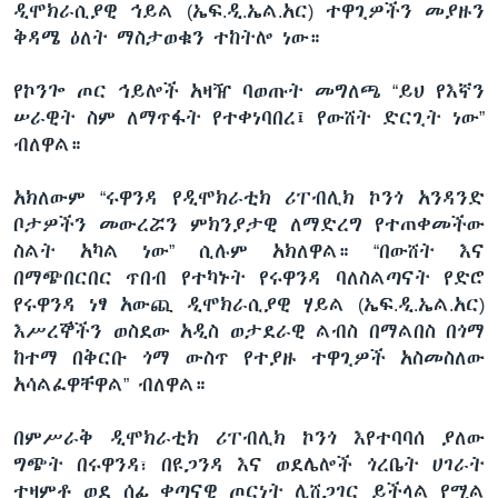
ዲሞክራሲያዊ ኅይል (ኤፍ.ዲ.ኤል.አር) ተዋጊዎችን መያዙን
ቅዳሜ ዕለት ማስታወቁን ተከትሎ ነው።
የኮንጐ ጦር ኅይሎች አዛዥ ባወጡት መግለጫ “ይህ የእኛን
ሠራዊት ስም ለማጥፋት የተቀነባበረ፤ የውሸት ድርጊት ነው”
ብለዋል።
አክለውም “ሩዋንዳ የዲሞክራቲክ ሪፐብሊክ ኮንጎ አንዳንድ
ቦታዎችን መውረሯን ምክንያታዊ ለማድረግ የተጠቀመችው
ስልት አካል ነው” ሲሉም አክለዋል። “በውሸት እና
በማጭበርበር ጥበብ የተካኑት የሩዋንዳ ባለስልጣናት የድሮ
የሩዋንዳ ነፃ አውጪ ዲሞክራሲያዊ ሃይል (ኤፍ.ዲ.ኤል.አር)
እሥረኞችን ወስደው አዲስ ወታደራዊ ልብስ በማልበስ በጎማ
ከተማ በቅርቡ ጎማ ውስጥ የተያዙ ተዋጊዎች አስመስለው
አሳልፈዋቸዋል” ብለዋል።
በምሥራቅ ዲሞክራቲክ ሪፐብሊክ ኮንጎ እየተባባሰ ያለው
ግጭት በሩዋንዳ፣ በዩጋንዳ እና ወደሌሎች ጎረቤት ሀገራት
ተዛምቶ ወደ ሰፊ ቀጣናዊ ጦርነት ሊሸጋገር ይችላል የሚል