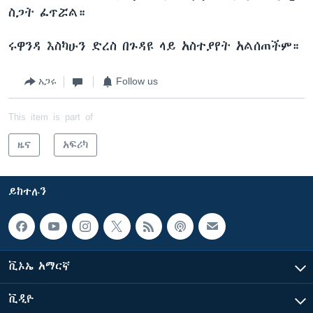
ስጋት ፈጥሯል።
ሩዋንዳ እስካሁን ድረስ በጉዳዩ ላይ አስተያየት አልሰጠችም።
አጋሩ
Follow us
This item is part of
ዜና
አፍሪካ
ይከተሉን
ቪኦኤ አማርኛ
ቪዲዮ