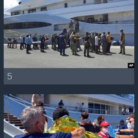
ቋንቋዎች
5