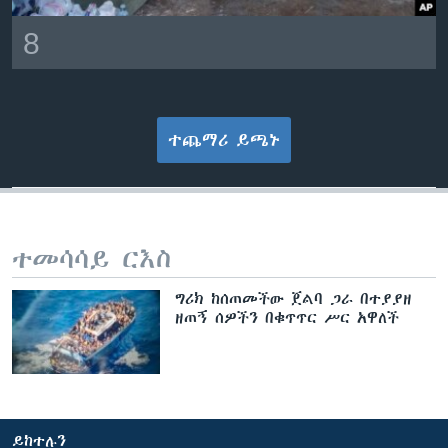
8
ተጨማሪ ይጫኑ
ተመሳሳይ ርእስ
ግሪክ ከሰጠመችው ጀልባ ጋራ በተያያዘ
ዘጠኝ ሰዎችን በቁጥጥር ሥር አዋለች
ይከተሉን