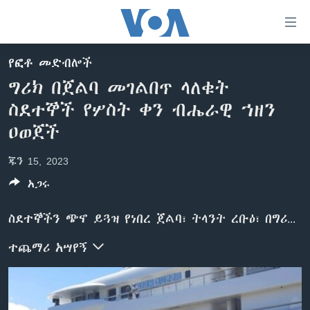
በቀላሉ
የመሥሪያ
ማገናኛዎች
የፎቶ መድብሎች
ዜና
ወደ
ግሪክ በጀልባ መገልበጥ ላለቁት
ዋናው
ኑሮ በጤንነት
ኢትዮጵያ
ስደተኞች የሦስት ቀን ብሔራዊ ኀዘን
ይዘት
ጋቢና ቪኦኤ
እለፍ
አፍሪካ
ዐወጀች
ወደ
ከምሽቱ ሦስት ሰዓት የአማርኛ ዜና
ዓለምአቀፍ
ዋናው
ጁን 15, 2023
ቪዲዮ
ይዘት
አሜሪካ
አጋሩ
እለፍ
የፎቶ መድብሎች
መካከለኛው ምሥራቅ
ወደ
ስደተኞችን ጭኖ ይጓዝ የነበረ ጀልባ፣ ትላንት ረቡዕ፣ በግሪክ የባሕር ዳርቻ አቅራቢያ ተገልብጦ፣ በርካቶች መሞታቸውን ተከትሎ፣ ግሪክ፥ የሦስት ቀን ብሔራዊ ኀዘን ዐውጃለች።
ክምችት
ዋናው
ይዘት
ተጨማሪ አሣየኝ
እለፍ
Learning English
ይከተሉን