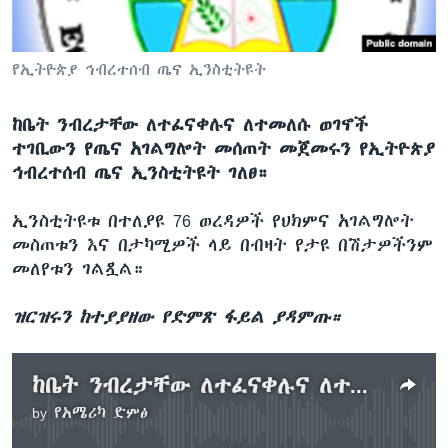
የኢትዮጵያ ኅብረተሰብ ጤና ኢንስቲትዩት
ቋንቋዎች
ከቤት ንብረታቸው ለተፈናቀሉና ለተመለሱ ወገኖች
ተገቢውን የጤና አገልግሎት መሰጠት መጀመሩን የኢትዮጵያ
ኅብረተሰብ ጤና ኢንስቲትዩት ገለፀ።
ኢንስቲትዩቱ በተለያዩ 76 ወረዳዎች የህክምና አገልግሎት
መስጠቱን እና በታካሚዎች ላይ በብዛት የታዩ በሽታዎችንም
መለየቱን ገልጿል።
ዝርዝሩን ከተያያዘው የድምጽ ፋይል ያዳምጡ።
ከቤት ንብረታቸው ለተፈናቀሉና ለተመለሱ ወገኖች የጤና አገልግሎት
by
የአሜሪካ ድምፅ
No media source currently available