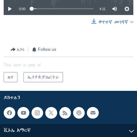
0:00
4:11
ቀጥተኛ መገናኛ
አጋሩ
Follow us
This item is part of
ዜና
ኢትዮጵያ/ኤርትራ
ይከተሉን
ቪኦኤ አማርኛ