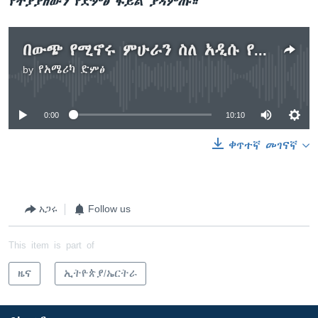
የተያያዘውን የድምፅ ፋይል ያዳምጡ።
በውጭ የሚኖሩ ምሁራን ስለ አዲሱ የኢትዮጵያ ጠ/ሚኒስትር
by
የአሜሪካ ድምፅ
No media source currently available
0:00
10:10
ቀጥተኛ መገናኛ
አጋሩ
Follow us
This item is part of
ዜና
ኢትዮጵያ/ኤርትራ