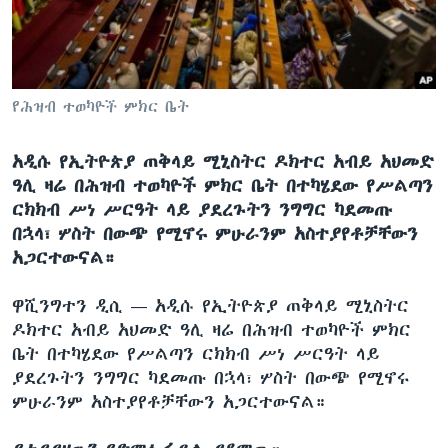
ቋንቋዎች
የሕዝብ ተወካዮች ምክር ቤት
አዲሱ የኢትዮጵያ ጠቅላይ ሚኒስትር ዶክተር አብይ አህመድ
ዓሊ ዛሬ በሕዝብ ተወካዮች ምክር ቤት በተካሄደው የሥልጣን
ርክክብ ሥነ ሥርዓት ላይ ያደረጉትን ንግግር ካደመጡ
በኋላ፣ ሦስት በውጭ የሚኖሩ ምሁራንም አስተያየቶቻቸውን
አጋርተውናል።
ዋሺንግተን ዲሲ —
አዲሱ የኢትዮጵያ ጠቅላይ ሚኒስትር
ዶክተር አብይ አህመድ ዓሊ ዛሬ በሕዝብ ተወካዮች ምክር
ቤት በተካሄደው የሥልጣን ርክክብ ሥነ ሥርዓት ላይ
ያደረጉትን ንግግር ካደመጡ በኋላ፣ ሦስት በውጭ የሚኖሩ
ምሁራንም አስተያየቶቻቸውን አጋርተውናል።