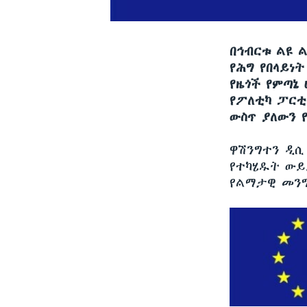
በኅብርቱ ልዩ 
የሕግ የበላይነ
የዜጎች የምጣኔ
የፖለቲካ ፓርቲ
ውስጥ ያለውን 
ዋሽንግተን ዲ
የተካሄዱት ውይ
የልማታዊ መንግ