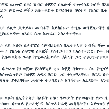
 ዐዋጁ ጨመሮ በፀረ ሽብር ዐዋጁና በሌሎች ተመሳሳይ ክሶች በእ
ደረጉ ምርመራዎችን አስመልክቶ ከማዕከላዊ ከፍተኛ የእስር ቤቱ
ል።
ሰቆቃ ይዞታ ይታያል፣ መብቶች አይከበሩም የሚሉ ውንጀላዎችን በ
ያስፈልግም ለእስር ቤቱ አመራር አስረድተዋል።
ት ልዩ ልዑክ ስታቭሮስ ላምብሪኒዲስ በኢትዮጵያ ጉብኝታቸው ወ
ዓመት የዘለቁ ሰላማዊ ሰልፎች ያስተጋቧቸን የአስተዳድር፣ የመብ
 አስመልክቶ ጉዳዩ ከሚመለከታቸው አካላት ጋር ተወያይተዋል።
 በሀገሪቱ የታወጀው የአስቸኳይ ጊዜ አዋጅ በቁጥጥር ስር የሚገኙ
አስመልክቶም ከዐዋጁ አጣሪ ቦርድ ጋር ተነጋግረዋል። ቦርዱ በተ
ሻሻሉ ያቀረባቸው ሐሳቦች ተቀባይነት አግኝተው አፈጻጸሙ እን
ቱ ልዑክ በኢትዮጵያ ባለፉት ዐስር ዓመታት የተመዘገቡ የምጣኔ
ድሰው፤ በተለይ የፖለቲካና አስተዳድራዊ መሻሻሎች፤ እድገቱን 