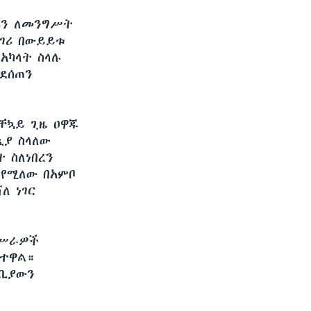
ሩን ለመንግሥት
ነገሪ በውይይቱ
አካላት ስላሉ
ደሰጠን
ቸኳይ ጊዜ ዐዋጁ
ጲያ ስላለው
 ስለነበረን
 የሚለው በአምቦ
ለ ነገር
 ሥራዎች
ካተዋል።
ጣቢያውን