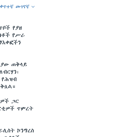
ቀጥተኛ መገናኛ
SHARE
ጥቦች የያዘ
ጣቶች የሥራ
ማእቀፎችን
ጵያው ጠቅላይ
ለብርሃን፣
 የሕዝብ
ጠቅሷል።
ቲዎች ጋር
ፓርቲዎች ጥምረት
ራሊስት ኮንግረስ