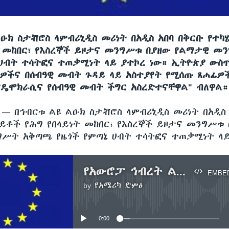
ልዑክ ስታቭሮስ ላምብሪኒዲስ መሪነት በአዲስ አበባ በቅርቡ የተ
ት መከበር፣ የእስረኞች ይዞታና መንግሥቱ በያዘው የልማታዊ 
 ሀብት ተሳትፎና ተጠቃሚነት ላይ ያተኮረ ነው። ኢትዮጵያ ውስጥ
ዎችና በሰብዓዊ መብት ጉዳይ ላይ አስተያየት የሚሰጡ ጸሐፊዎ
የዴሞክራሲና የሰብዓዊ መብት ችግር አስረድተናቸዋል" ብለዋል።
ሲ —
በኅብርቱ ልዩ ልዑክ ስታቭሮስ ላምብሪኒዲስ መሪነት በአዲስ
ይቶች የሕግ የበላይነት መከበር፣ የእስረኞች ይዞታና መንግሥቱ 
ሥት አቅጣጫ የዜጎች የምጣኔ ሀብት ተሳትፎና ተጠቃሚነት ላይ
የአውሮፓ ኅብረት ልዩ ልዑክ የኢትዮጵያ ቆይታ
EMBE
by
የአሜሪካ ድምፅ
No media source currently available
0:00