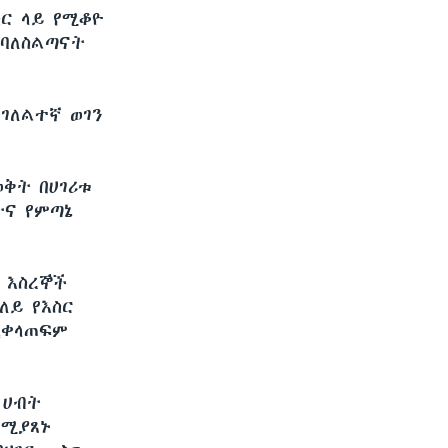
ስር ላይ የሚቆዮ
 ባለስልጣናት
ገለልተኛ ወገን
ቅት በሀገሪቱ
ትና የምጣኔ
 እስረኞች
ለይ የእስር
ዲቀላጠፍም
 ሀብት
የሚያጸኑ