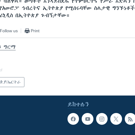
 ብለዋል። ወጣቶች እንዳይሰደዱ የትምህርትና የሥራ እድልን በ
የአውሮፓ ኅብረትና ኢትዮጵያ የሚሰሩባቸው ስልታዊ ግንኙነቶች
ሪኒዲስ በኢትዮጵያ ጉብኝታቸው።
Follow us
Print
ን ግርማ
of
ጵያ/ኤርትራ
ይከተሉን