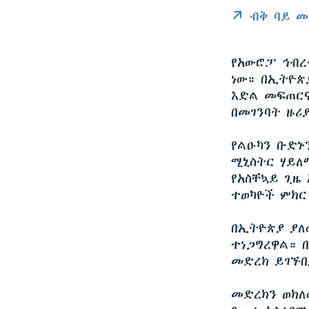
ብቅ ባይ መ
የአውሮፓ ኅብረ
ነው። በኢትዮጵ
እድል መፍጠርና
በመገንባት ዙሪ
የልዑካን ቡድኑ
ሚኒስትር ሃይለ
የአስቸኳይ ጊዜ
ተወካዮች ምክር
በኢትዮጵያ ያለ
ተነጋግረዋል። 
መድረክ ይገኙ
መድረክን ወክለ