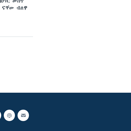
ሀገር ውስጥ
 ናቸው ብለዋ