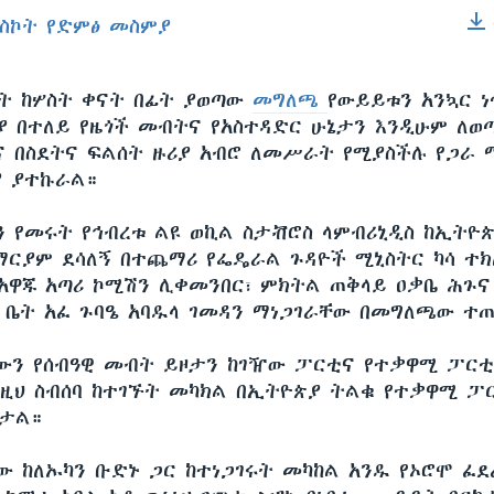
ስኮት የድምፅ መስምያ
EMBED
ት ከሦስት ቀናት በፊት ያወጣው
መግለጫ
የውይይቱን አንኳር ነ
ያ በተለይ የዜጎች መብትና የአስተዳድር ሁኔታን እንዲሁም ለወ
 በስደትና ፍልሰት ዙሪያ አብሮ ለመሥራት የሚያስችሉ የጋራ 
ያ ያተኩራል።
ን የመሩት የኅብረቱ ልዩ ወኪል ስታቭሮስ ላምብሪኒዲስ ከኢትዮ
ማርያም ደሳለኝ በተጨማሪ የፌዴራል ጉዳዮች ሚኒስትር ካሳ ተክ
 አዋጁ አጣሪ ኮሚሽን ሊቀመንበር፣ ምክትል ጠቅላይ ዐቃቤ ሕጉና
 ቤት አፈ ጉባዔ አባዱላ ገመዳን ማነጋገራቸው በመግለጫው ተ
ውን የሰብዓዊ መብት ይዞታን ከገዥው ፓርቲና የተቃዋሚ ፓር
በዚህ ስብሰባ ከተገኙት መካክል በኢትዮጵያ ትልቁ የተቃዋሚ 
በታል።
ው ከለኡካን ቡድኑ ጋር ከተነጋገሩት መካከል አንዱ የኦሮሞ ፈደ