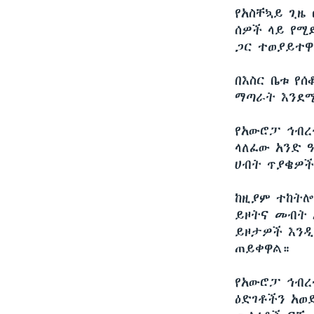
የአስቸኳይ ጊዜ
ሰዎች ላይ የሚ
ጋር ተወያይተዋ
በእስር ቤቱ የ
ማጣራት እንደሚ
የአውሮፓ ኅብረ
ላለፈው አንድ 
ሀብት ጥያቄዎች
ከዚያም ተከትሎ
ይዞትና መብት 
ይዞታዎች እንዲ
ጠይቀዋል።
የአውሮፓ ኅብረ
ዕድገቶችን አወ