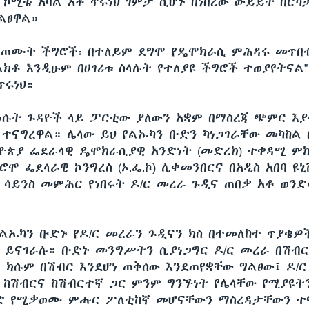
 ኮሚቴ አባል አቶ ጥሩነህ ገምታ ሲሆኑ በነበረው ውይይት በርካ
ልፀዋል።
ላጋጠሙት ችግሮች፣ በተለይም ደግሞ የዴሞክራሲ ምሕዳሩ መጥበ
ክቶ እንዲሁም በሀገሪቱ ስላሉት የተለያዩ ችግሮች ተወያየትናል”
ጥሩነህ።
ተነሱት ጉዳዮች ላይ ፓርቲው ያለውን አቋም በማስረጃ ጭምር እያ
ተናግረዋል። ሌላው ይህ የልኡካን ቡድን ካነጋገራቸው መካከል 
ዮጵያ ፌደራላዊ ዴሞክራሲያዊ አንድነት (መድረክ) ተቀዳሚ ም
ሮሞ ፌደላራዊ ኮንግረስ (ኦ.ፌ.ኮ) ሊቀመንበርና በአዲስ አበባ ዩ
 ሳይንስ መምሕር የነበሩት ዶ/ር መረራ ጉዲና ጠበቃ አቶ ወን
ልኡካን ቡድኑ የዶ/ር መረራን ጉዲናን ክስ በተመለከተ ጥያቄዎ
 ይናገራሉ። ቡድኑ መንግሥትን ሲያነጋግር ዶ/ር መረራ በሽብ
ና ክሱም በሽብር እንደሆነ ጠቅሰው እንደጠየቋቸው ግልፀው፤ ዶ/
 ከሽብርና ከሽብርተኛ ጋር ምንም ግንኙነት የሌላቸው የሚያዩት
ገድ የሚቃወሙ ምሑር ፖለቲከኛ መሆናቸውን ማስረዳታቸውን ተ