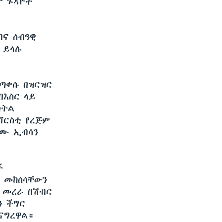
ታ ጉዳዮች
ብና ሰብዓዊ
 ይላሉ
ጣቀሱ በዝርዝር
በእስር ላይ
ክትል
ኒቨርስቲ የረጅም
ድሙ ኢብሳን
ች
ር መከሰሳቸውን
ር መረራ በሽብር
ን ችግር
ናግረዋል።