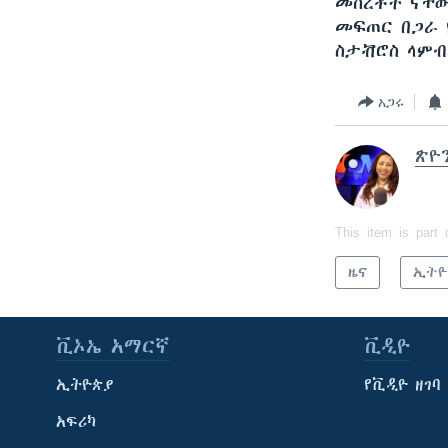
መሰረቶች ናቸው
መፍጠር በጋራ 
ስታቭሮስ ላምብ
አጋሩ
ጽዮ
This item is part 
ዜና
ኢትዮ
ቪኦኤ አማርኛ
ቪዲዮ
ኢትዮጵያ
የቪዲዮ ዘገባ
አፍሪካ