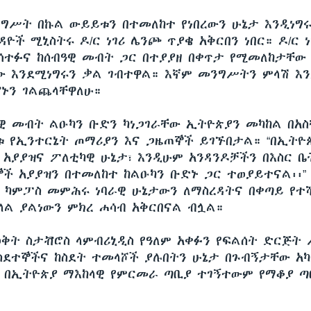
ግሥት በኩል ውይይቱን በተመለከተ የነበረውን ሁኔታ እንዲነግ
ዮች ሚኒስትሩ ዶ/ር ነገሪ ሌንጮ ጥያቄ አቅርበን ነበር። ዶ/ር 
ሳተፉና ከሰብዓዊ መብት ጋር በተያያዘ በቀጥታ የሚመለከታቸው 
ው እንደሚነግሩን ቃል ገብተዋል። እኛም መንግሥትን ምላሽ እን
ኑን ገልጨላቸዋለሁ።
ዓዊ መብት ልዑካን ቡድን ካነጋገራቸው ኢትዮጵያን መካከል በአስ
 የኢንተርኔት ጦማሪያን እና ጋዜጠኞች ይገኙበታል። “በኢትዮ
 አያያዝና ፖለቲካዊ ሁኔታ፣ እንዲሁም አንዳንዶቻችን በእስር ቤት
ኞች አያያዝን በተመለከተ ከልዑካን ቡድኑ ጋር ተወያይተናል፡፡”
ሶ ካምፓስ መምሕሩ ነባራዊ ሁኔታውን ለማስረዳትና በቀጣይ የተሻ
ላል ያልነውን ምክረ ሐሳብ አቅርበናል ብሏል።
ወቅት ስታቭሮስ ላምብሪኒዲስ የዓለም አቀፉን የፍልሰት ድርጅት
ደተኞችና ከስደት ተመላሾች ያሉበትን ሁኔታ በጉብኝታቸው አ
በኢትዮጵያ ማእከላዊ የምርመራ ጣቢያ ተገኝተውም የማቆያ 