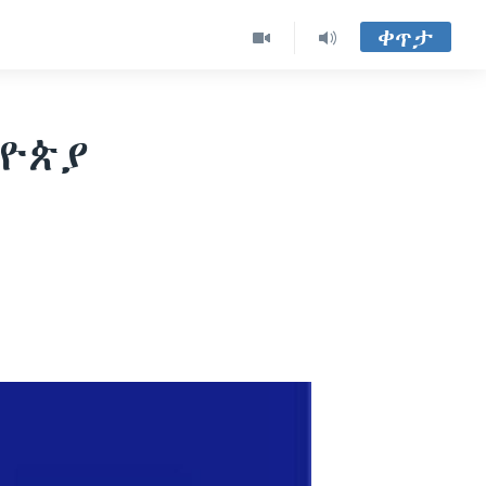
ቀጥታ
ትዮጵያ