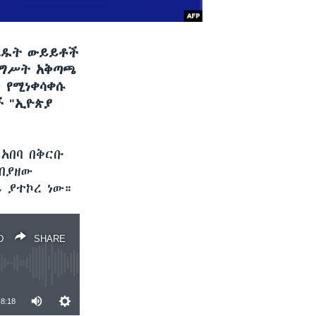
ካሄዱት ውይይቶች
መንግሥት አቅጣጫ
 የሚነቀሳቀሱ
ች "ኢዮጵያ
 አበባ በቅርቡ
በያዘው
 ያተኮረ ነው።
D
SHARE
8:18