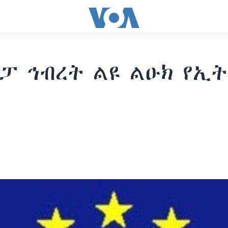
ፓ ኅብረት ልዩ ልዑክ የኢ