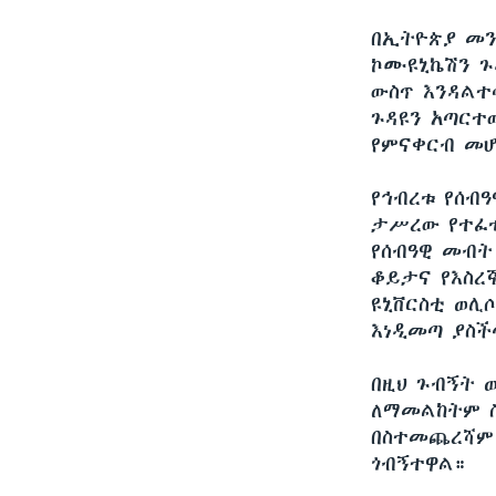
በኢትዮጵያ መን
ኮሙዩኒኬሽን ጉዳ
ውስጥ እንዳልተ
ጉዳዩን አጣርተ
የምናቀርብ መሆ
የኅብረቱ የሰብ
ታሥረው የተፈቱ
የሰብዓዊ መብት
ቆይታና የእስረ
ዩኒቨርስቲ ወሊ
እነዲመጣ ያስች
በዚህ ጉብኝት 
ለማመልከትም ስ
በስተመጨረሻም 
ጎብኝተዋል።