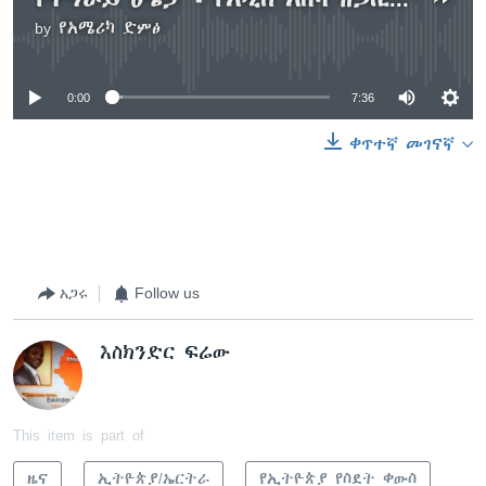
by
የአሜሪካ ድምፅ
No media source currently available
0:00
7:36
ቀጥተኛ መገናኛ
አጋሩ
Follow us
እስክንድር ፍሬው
This item is part of
ዜና
ኢትዮጵያ/ኤርትራ
የኢትዮጵያ የስደት ቀውስ