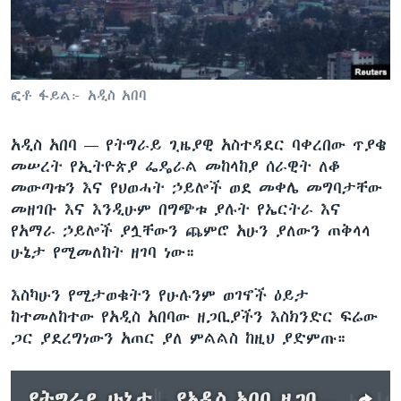
ቋንቋዎች
ፎቶ ፋይል፦ አዲስ አበባ
አዲስ አበባ —
የትግራይ ጊዜያዊ አስተዳደር ባቀረበው ጥያቄ
መሠረት የኢትዮጵያ ፌዴራል መከላከያ ሰራዊት ለቆ
መውጣቱን እና የህወሓት ኃይሎች ወደ መቀሌ መግባታቸው
መዘገቡ እና እንዲሁም በግጭቱ ያሉት የኤርትራ እና
የአማራ ኃይሎች ያሏቸውን ጨምሮ አሁን ያለውን ጠቅላላ
ሁኔታ የሚመለከት ዘገባ ነው።
እስካሁን የሚታወቁትን የሁሉንም ወገኖች ዕይታ
ከተመለከተው የአዲስ አበባው ዘጋቢያችን እስክንድር ፍሬው
ጋር ያደረግነውን አጠር ያለ ምልልስ ከዚህ ያድምጡ።
የትግራይ ሁኔታ - የአዲስ አበባ ዘጋቢ ዕይታ