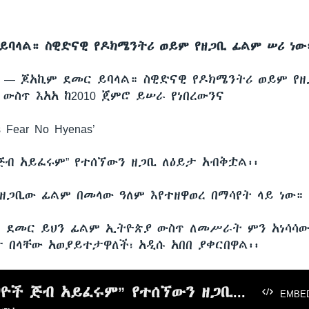
ይባላል። ስዊድናዊ የዶክሜንትሪ ወይም የዘጋቢ ፊልም ሠሪ ነው
ሲ —
ጆአኪም ደመር ይባላል። ስዊድናዊ የዶክሜንትሪ ወይም የዘ
ውስጥ እአአ ከ2010 ጀምሮ ይሠራ የነበረውንና
 Fear No Hyenas’
 ጅብ አይፈሩም” የተሰኘውን ዘጋቢ ለዕይታ አብቅቷል፡፡
 ዘጋቢው ፊልም በመላው ዓለም እየተዘዋወረ በማሳየት ላይ ነው።
 ደመር ይህን ፊልም ኢትዮጵያ ውስጥ ለመሥራት ምን አነሳሳው
ታ በላቸው አወያይተታዋለች፣ አዲሱ አበበ ያቀርበዋል፡፡
“የሞቱ አህዮች ጅብ አይፈሩም” የተሰኘውን ዘጋቢ ፊልም ለዕይታ በቃ
EMBE