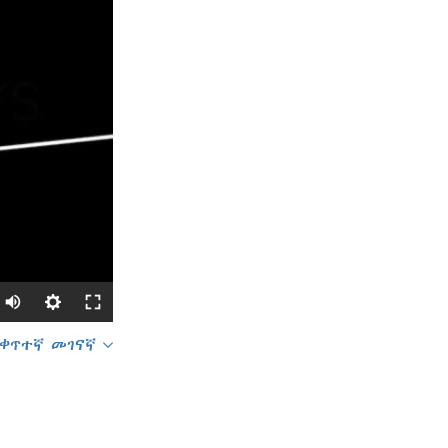
ቀጥተኛ መገናኛ
SHARE