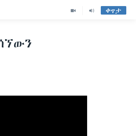
ቀጥታ
ተሰኘውን