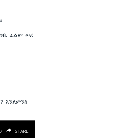
።
ጋቢ ፊልም ሠሪ
? እንደምንስ
D
SHARE