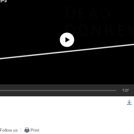
ድምፅ
No media source currently available
7:27
EMBED
Follow us
Print