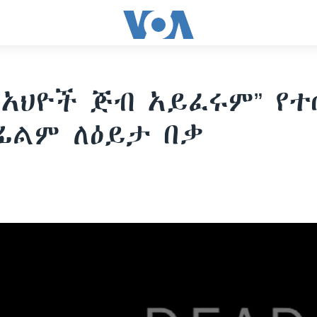
 አህዮች ጅብ አይፈሩም” የ
ፊልም ለዕይታ በቃ