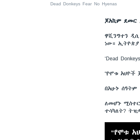
Dead Donkeys Fear No Hyenas
ጆአኪም ደመር 
ዋሺንግተን ዲ
ነው። ኢትዮጵያ 
‘Dead Donkeys
“የሞቱ አህዮች
በአሁኑ ሰዓትም
ለመሆኑ ሚስተር
ተሳካለት? ትዝ