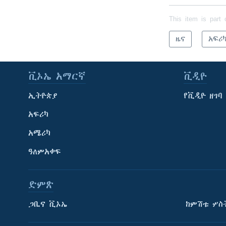
This item is part 
ዜና
አፍሪ
ቪኦኤ አማርኛ
ቪዲዮ
ኢትዮጵያ
የቪዲዮ ዘገባ
አፍሪካ
አሜሪካ
ዓለምአቀፍ
ድምጽ
ጋቢና ቪኦኤ
ከምሽቱ ሦስ