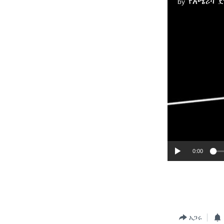
by
የአሜሪካ 
0:00
አጋሩ