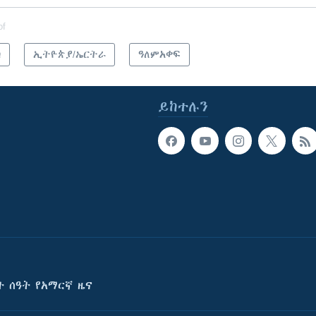
of
ካ
ኢትዮጵያ/ኤርትራ
ዓለምአቀፍ
ይከተሉን
ት ሰዓት የአማርኛ ዜና