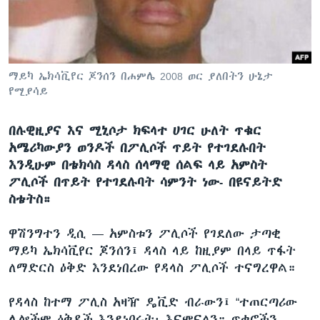
ቋንቋዎች
ማይካ ኤክሳቪየር ጆንሰን በሐምሌ 2008 ወር ያለበትን ሁኔታ
የሚያሳይ
በሉዊዚያና እና ሚኒሶታ ክፍላተ ሀገር ሁለት ጥቁር
አሜሪካውያን ወንዶች በፖሊሶች ጥይት የተገደሉበት
እንዲሁም በቴክሳስ ዳላስ ሰላማዊ ሰልፍ ላይ አምስት
ፖሊሶች በጥይት የተገደሉባት ሳምንት ነው- በዩናይትድ
ስቴትስ።
ዋሽንግተን ዲሲ —
አምስቱን ፖሊሶች የገደለው ታጣቂ
ማይካ ኤክሳቪየር ጆንሰን፤ ዳላስ ላይ ከዚያም በላይ ጥፋት
ለማድርስ ዕቅድ እንደነበረው የዳላስ ፖሊሶች ተናግረዋል።
የዳላስ ከተማ ፖሊስ አዛዥ ዴቪድ ብራውን፤ “ተጠርጣሪው
ሌሎችም ዕቅዶች እንደነበሩት፡ እናምናለን። ጥቁሮችን