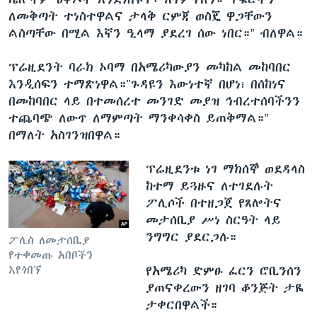
ለመቅጣት ተነስተዋልና ታላቅ ርምጃ ወስጄ ዋጋቸውን
ልስጣቸው በሚል እኛን ዒላማ ያደረገ ሰው ነበር።” ብለዋል።
ፕሬዚደንት ባራክ ኦባማ በአሜሪካውያን መካከል መከባበር
እንዲሰፍን ተማጽነዋል።"ጉዳዩን እውነተኛ በሆነ፣ በሰከነና
በመከባበር ላይ በተመሰረተ መንገድ መያዝ ኅብረተሰባችንን
ተጨባጭ ለውጥ ለማምጣት ማንቀሳቀስ ይጠቅማል።”
በማለት አስገንዝበዋል።
ፕሬዚደንቱ ነገ ማክሰኞ ወደዳላስ
ከተማ ይጓዙና ለተገደሉት
ፖሊሶች በተዘጋጀ የጸሎትና
መታሰቢያ ሥነ ስርዓት ላይ
ንግግር ያደርጋሉ።
ፖሊስ ለመታሰቢያ
የተቀመጡ አበቦችን
የአሜሪካ ድምፁ ፈርን ሮቢንሰን
እየጎበኘ
ያጠናቀረውን ዘገባ ቆንጅት ታዬ
ታቀርበዋልች።