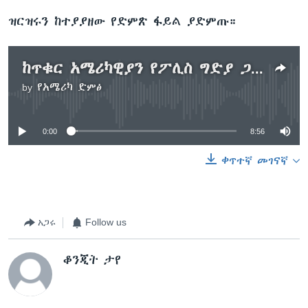
ዝርዝሩን ከተያያዘው የድምጽ ፋይል ያድምጡ።
ከጥቁር አሜሪካዊያን የፖሊስ ግድያ ጋር የተያያዘው ውዝግብ
by
የአሜሪካ ድምፅ
No media source currently available
0:00
8:56
ቀጥተኛ መገናኛ
አጋሩ
Follow us
ቆንጂት ታየ