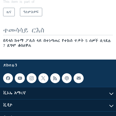
This item is part of
ዜና
ዓለምአቀፍ
ተመሳሳይ ርእስ
በዳላስ ከተማ ፖሊስ ላይ በተነጣጠረ የተኩስ ጥቃት 5 ሰዎች ሲገደሉ
7 ደግሞ ቆስለዋል
ይከተሉን
ቪኦኤ አማርኛ
ቪዲዮ