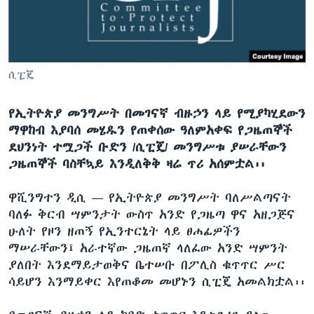
ቋንቋዎች
ሲፒጄ
የኢትዮጵያ መንግሥት በመገናኛ ብዙኃን ላይ የሚያካሂደውን
ማዋከብ እያባሰ መሄዱን የጠቀሰው ዓለምአቀፍ የጋዜጠኞች
ደህንነት ተሟጋች ቡድን /ሲፒጄ/ መንግሥቱ ያሠራቸውን
ጋዜጠኞች ባስቸኳይ እንዲለቅቅ ዛሬ ጥሪ አሰምቷል፡፡
ዋሺንግተን ዲሲ —
የኢትዮጵያ መንግሥት ባለሥልጣናት
ባለፉ ቅርብ ሣምንታት ውስጥ አንድ የጋዜጣ ዋና አዘጋጅና
ሁለት የዞን ዘጠኝ የኢንተርኔት ላይ ፀሐፊዎችን
ማሠራቸውን፤ አራተኛው ጋዜጠኛ ላለፈው አንድ ሣምንት
ያለበት እንደማይታወቅና ቤተሠቡ በፖሊስ ቁጥጥር ሥር
ሳይሆን እንማይቀር እየጠቆመ መሆኑን ሲፒጄ አመልክቷል፡፡