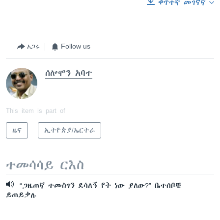
ቀጥተኛ መገናኛ
አጋሩ
Follow us
ሰሎሞን አባተ
This item is part of
ዜና
ኢትዮጵያ/ኤርትራ
ተመሳሳይ ርእስ
“ጋዜጠኛ ተመስገን ደሳለኝ የት ነው ያለው?” ቤተሰቦቹ
ይጠይቃሉ