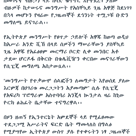
በመገናኛ ብዙኃን ላይ ከባድ ቁጥጥር እየተደረገ ያለው
ብዙዎች ከታሠሩና መንግሥት የአስቸኳይ ጊዜ አዋጅ ከደነገገ
በኋላ መሆኑን የዛሬው የጋዜጠኞች ደኅንነት ተሟጋቹ ቡድን
መግለጫ ይናገራል፡፡
የኢትዮጵያ መንግሥት የፀጥታ ኃይሎች አዋጁ ከወጣ ወዲህ
ከአሥራ አንድ ሺኽ በላይ ሰዎችን ማሠራቸውን ያስቸኳይ
ጊዜ አዋጁ የአፈፅፀም መርማሪ ቦርድ ሊቀ መንበር አቶ
ታደሠ ሆርዶፋ በቅርቡ በቴሌቪዥን ቀርበው መናገራቸውን
የሲፒጄ መግለጫ አስታውሷል፡፡
“መንግሥት የተቃውሞ ሰልፎችን ለመግታት እየወሰደ ያለው
እርምጃ በሀገሪቱ መረጋጋትን አያመጣም” ሲሉ የሲፒጄ
የአፍሪካ ፕሮግራም አስተባባሪ አንጄላ ኲንታል ዛሬ ከኒው
ዮርክ ፅሕፈት ቤታቸው ተናግረዋል፡፡
በዞን ዘጠኝ የኢንተርኔት አምደኞች ላይ የሚፈፀመው
ተደጋጋሚ አሥራትና ፍርድ ቤት ማመላለስ በግልፅ
የሚያሣየው ኢትዮጵያ ውስጥ ያሉ የተቀሩትን ነፃ ጋዜጠኞች