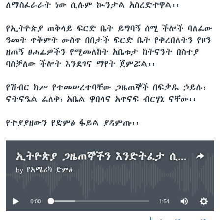
ለማስፈራራት ነው ሲሉም ኲንታል አስረድተዋል፡፡
የኢትዮጵያ ጠቅላይ ፍርድ ቤት ይግባኝ ሰሚ ችሎች ባለፈው
ዓመት ጥቅምት ውስጥ በበታች ፍርድ ቤት የቀረበለትን የዞን
ዘጠኝ ፀሐፊዎችን የሚመለከት አቤቱታ ከትናንት በስተያ
ባስቻለው ችሎት እንደገና ማየት ጀምሯል፡፡
የሽብር ክሥ የተመሠረተባቸው ጋዜጠኞች በፍቃዱ ኃይሉ፣
ናትናዔል ፈለቀ፣ አቤል ዋበላና አጥናፍ ብርሃኔ ናቸው፡፡
የተያያዘውን የድምፅ ፋይል ያዳምጡ፡፡
ኢትዮጵያ ጋዜጠኞችን እንድትፈታ ሲፒጄ ጠየቀ
by
የአሜሪካ ድምፅ
No media source currently available
0:00
1:54