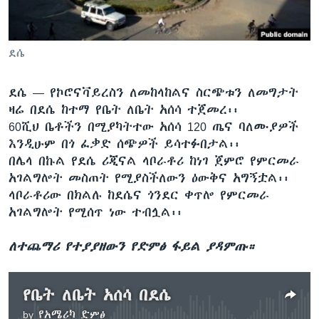
ቋንቋዎች
ደሴ
ደሴ —
የኮሮናቫይረስን ለመከላከልና ስርጭቱን ለመግታት
ዛሬ በደሴ ከተማ የቤት ለቤት አሰሳ ተጀመረ፡፡
60ሺህ ቤቶችን በሚያካትተው አሰሳ 120 ጤና ባለሙያዎች
እንዲሁም በጎ ፈቃድ ሰጭዎች ይሳተፉበታል፡፡
በሌላ በኩል የደሴ ሪጂናል ላቦራቶሪ ከነገ ጀምሮ የምርመራ
አገልግሎት መስጠት የሚያስችለውን ዕውቅና አግኝቷል፡፡
ላቦራቶሪው በክልሉ ከደሴና ጎንደር ቀጥሎ የምርመራ
አገልግሎት የሚሰጥ ነው ተብሏል፡፡
ለተጨማሪ የተያያዘውን የድምፅ ፋይል ያዳምጡ።
የቤት ለቤት አሰሳ በደሴ
by
የአሜሪካ ድምፅ