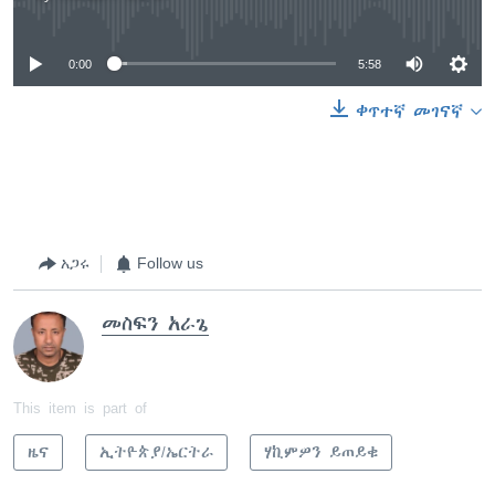
No media source currently available
0:00
5:58
ቀጥተኛ መገናኛ
አጋሩ
Follow us
መስፍን አራጌ
This item is part of
ዜና
ኢትዮጵያ/ኤርትራ
ሃኪምዎን ይጠይቁ