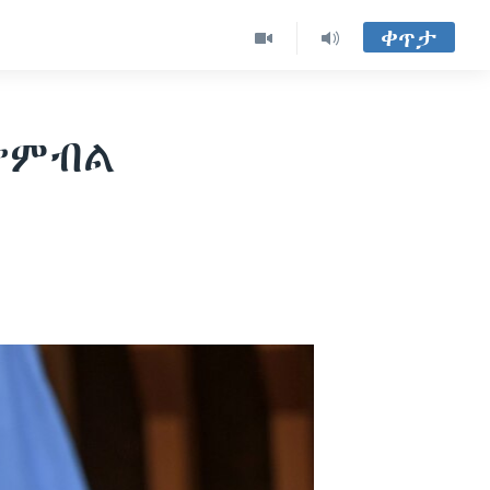
ቀጥታ
ጭምብል