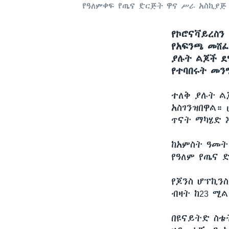
የዓለምቀፍ የጤና ድርጅት ዋና ሥራ አስኪያጅ
የኮሮናቫይረስን
የአፍንጫ መሸፈ
ያሉት ልጆች ደ
የተባበሩት መን
ተለቅ ያሉት ል
አስገንዝበዋል።
ጥናት ማካሄድ 
ከአምስት ዓመት
የዓለም የጤና 
የጆንስ ሆፕኪንስ
ብዛት ከ23 ሚል
በዩናይትድ ስቴት