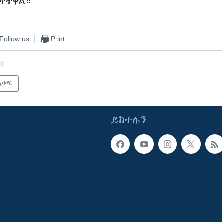
አጥተዋል።
Follow us
Print
of
አቀፍ
ይከተሉን