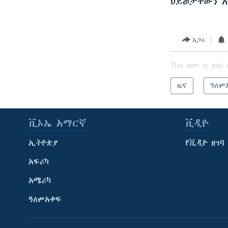
ህይወታቸውን 
አጋሩ
This item is part 
ዜና
ዓለም
ቪኦኤ አማርኛ
ቪዲዮ
ኢትዮጵያ
የቪዲዮ ዘገባ
አፍሪካ
አሜሪካ
ዓለምአቀፍ