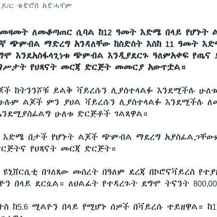
 ዶ/ር ቴድሮስ አድሓኖም
 መዛመት ለመቆጣጠር ሲባል ከ12 ዓመት እድሜ በላይ የሆኑት 
ኛ ጭምብል ማድረግ አንዳለቸው ከስድስት እስከ 11 ዓመት እድ
ግሞ እንደአስፋላጊነቱ ጭምብል እንዲያደርጉ ዓለምአቀፍ የጤና
ግሥታት የህጻናት መርጃ ድርጅት መመርያ አውጥቷል።
ጆች ከትንንሾቹ ይልቅ ቫይረሱን ሊያስተላልፉ እንደሚችሉ ሁለ
 ሁሉም ልጆች ምን ያህል ቫይረሱን ሊያስተላልፉ እንደሚችሉ ለ
እንደሚያስፈልግ ሁለቱ ድርጅቶች ገልጸዋል።
 እድሜ በታች የሆኑት ልጆች ጭምብል ማደረግ አያስፈልጋቸው
ድርጅትና የህጻናት መርጃ ድርጅት።
 ዩኒቨርሲቲ በገለጸው መሰረት በዓለም ደረጃ በኮሮናቫይረስ የተ
ዮን በላይ ደርሷል። ለህልፈት የተዳረጉት ደግሞ ትናንት 800,00
ስ ከ5.6 ሚልዮን በላይ የሚሆኑ ሰዎች በቫይረሱ ተይዘዋል። ከ17