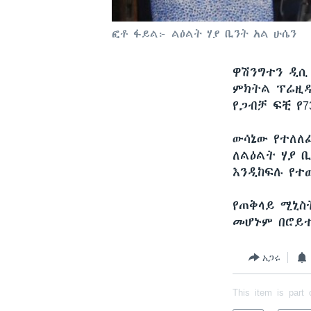
ፎቶ ፋይል፦ ልዕልት ሃያ ቢንት አል ሁሴን
ዋሽንግተን ዲ
ምክትል ፕሬዚዳ
የጋብቻ ፍቺ የ7
ውሳኔው የተለለ
ለልዕልት ሃያ 
እንዲከፍሉ የተ
የጠቅላይ ሚኒስ
መሆኑም በሮይተር
አጋሩ
This item is part 