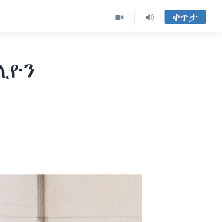
ቀጥታ
ሊዮን