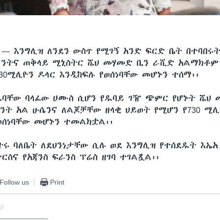
ሲ —
እንግሊዝ ለንደን ውስጥ የሚገኝ አንድ ፍርድ ቤት በተባበሩ
ንትና ጠቅላይ ሚኒስትር ሼህ መሃመድ ቢን ራሺድ አልማክቶ
30ሚሊዮን ዶላር እንዲከፍሉ የወሰነባቸው መሆኑን ተሰማ፡፡
ፈባቸው ባላፈው ሀሙስ ሲሆን የዱባይ ገዥ ጭምር የሆኑት ሼህ
ቢንት አል ሁሴንና ለልጆቻቸው ዘላቂ ህይወት የሚሆን የ730 ሚሊ
ወሰነባቸው መሆኑን ተመልክቷል፡፡
ትሩ ባለቤት ለደህንነታቸው ሲሉ ወደ እንግሊዝ የተሰደዱት እኤአ 
ስና የአጃንስ ፍራንስ ፕሬስ ዘገባ ተገልጿል፡፡
Follow us
Print
of