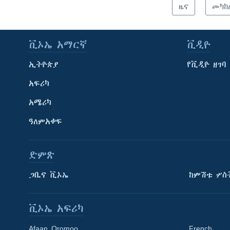
ዜና
መካከ
ቪኦኤ አማርኛ
ቪዲዮ
ኢትዮጵያ
የቪዲዮ ዘገባ
አፍሪካ
አሜሪካ
ዓለምአቀፍ
ድምጽ
ጋቢና ቪኦኤ
ከምሽቱ ሦስ
ቪኦኤ አፍሪካ
Afaan Oromoo
French