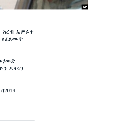
ት አረብ ኤምሬት
ም ለፈጸሙት
 መሃመድ
ዮን ዶላሩን
በ2019