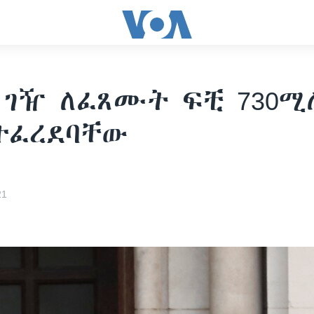
 ገዥ ለፈጸሙት ፍቺ 730ሚ
ተፈረደባቸው
21