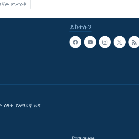
ለኛው ምሥራቅ
ይከተሉን
ት ሰዓት የአማርኛ ዜና
Portuguese