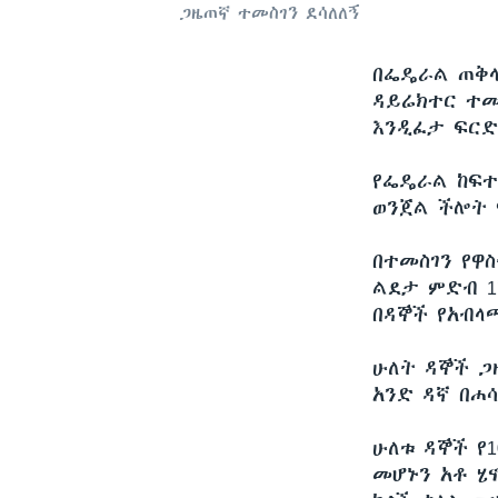
ጋዜጠኛ ተመስገን ደሳለለኝ
በፌዴራል ጠቅላ
ዳይሬክተር ተመስ
እንዲፈታ ፍርድ
የፌዴራል ከፍተ
ወንጀል ችሎት 
በተመስገን የዋ
ልደታ ምድብ 1
በዳኞች የአብላ
ሁለት ዳኞች ጋ
አንድ ዳኛ በሐ
ሁለቱ ዳኞች የ1
መሆኑን አቶ ሄ