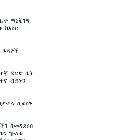
ጽሔት ማኔጂንግ
ዞ ከእስር
 ጉዳዮች
ፍተኛ ፍርድ ቤት
ስትና ብይኑን
ከታተል ሲወስኑ
ሮችን በመዳደሰስ
ከል “ሁለቱ