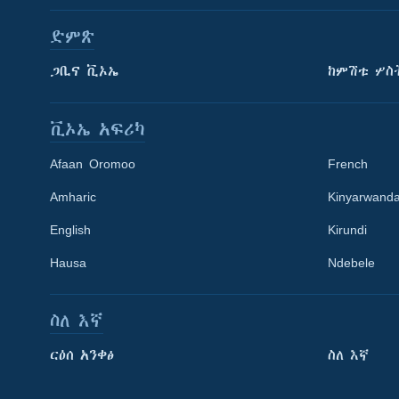
ድምጽ
ጋቢና ቪኦኤ
ከምሽቱ ሦስ
ቪኦኤ አፍሪካ
Afaan Oromoo
French
Amharic
Kinyarwand
English
Kirundi
Learning English
Hausa
Ndebele
ይከተሉን
ስለ እኛ
ርዕሰ አንቀፅ
ስለ እኛ
ቋንቋዎች