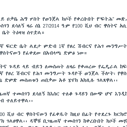
ይ ዐቃቤ ሕግ ሦስት የወንጀል ክሶች የቀረቡበት የ“ፍትሕ” መ
ገን ደሳለኝ ዛሬ ሰኔ 27/2014 ዓ.ም የ100 ሺህ ብር ዋስትና አሲ
 ቤት ትዕዛዝ ሰጥቷል።
ኛ ፍርድ ቤት ልደታ ምድብ 1ኛ የፀረ ሽብርና የሕገ መንግሥት
ዋስትናውን የፈቀደው በአብላጫ ድምፅ ነው።
ስትና ጉዳይ ላይ ብይን ለመስጠት ለዛሬ የቀጠረው የፌዴራል ከ
ኛ የፀረ ሽብርና የሕገ መንግሥት ጉዳዮች ወንጀል ችሎት፣ የዋ
ጫ ድምጽ መስጠቱን ጠበቃው አቶ ሄኖክ አክሊሉ ገልጸዋል፡፡
ዜጠኛ ተመስገን ደሳለኝ ከእስር ተለቆ ጉዳዩን በውጭ ሆኖ እንዲ
ሳብ ተለይተዋል፡፡
00 ሺህ ብር ዋስትናውን የፈቀዱት ከዚህ በፊት የተደረጉ ክርክ
ኖክ ገልፀዋል፡፡ ዳኞቹ በጋዜጠኛ ተመስገን ከቀረቡበት ክሶች መሃ