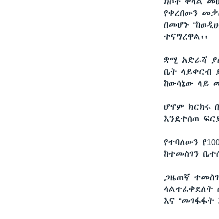
ክሶች ቀላል መ
የቀረበውን መቃ
በመሆኑ “ከወዲ
ተናግረዋል፡፡
ቋሚ አድራሻ ያ
ቤት ላይቀርብ 
ከውሳኔው ላይ 
ሆኖም ክርክሩ 
እንደተሰጠ ፍር
የተባለውን የ1
ከተመስገን ቤተ
ጋዜጠኛ ተመስገ
ላልተፈቀደለት 
እና “መገፋፋት