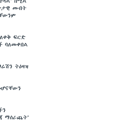
ችላል” በሚል
ግሥታዊ መብት
ታቸውንም
ቢለቀቅ ፍርድ
ች ባለመቀበል
ሬሽን ትዕዛዝ
መሆናቸውን
ችን
ረጃ ማሰራጨት”