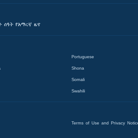
ት ሰዓት የአማርኛ ዜና
Portuguese
a
Shona
Somali
Swahili
Terms of Use and Privacy Notic