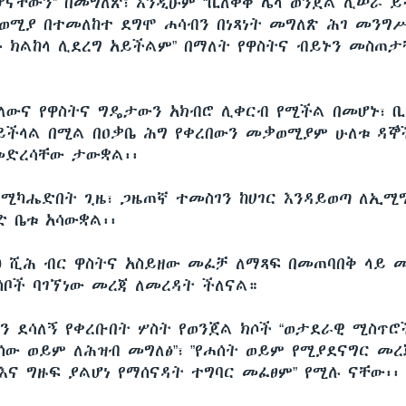
ሆናቸውን” በመግለጽ፣ እንዲሁም “ቢለቀቅ ሌላ ወንጀል ሊሠራ ይ
ወሚያ በተመለከተ ደግሞ ሐሳብን በነጻነት መግለጽ ሕገ መን
ሁ ክልከላ ሊደረግ አይችልም” በማለት የዋስትና ብይኑን መስጠ
ለውና የዋስትና ግዴታውን አክብሮ ሊቀርብ የሚችል በመሆኑ፣ 
ይችላል በሚል በዐቃቤ ሕግ የቀረበውን መቃወሚያም ሁለቱ ዳኞ
መድረሳቸው ታውቋል፡፡
በሚካሔድበት ጊዜ፣ ጋዜጠኛ ተመስገን ከሀገር እንዳይወጣ ለኢሚግ
ድ ቤቱ አሳውቋል፡፡
00 ሺሕ ብር ዋስትና አስይዘው መፈቻ ለማጻፍ በመጠባበቅ ላይ 
ሰቦች ባገኘነው መረጃ ለመረዳት ችለናል።
ን ደሳለኝ የቀረቡበት ሦስት የወንጀል ክሶች “ወታደራዊ ሚስጥሮ
ሰው ወይም ለሕዝብ መግለፅ”፣ ”የሐሰት ወይም የሚያደናግር መ
 እና ግዙፍ ያልሆነ የማሰናዳት ተግባር መፈፀም” የሚሉ ናቸው፡፡