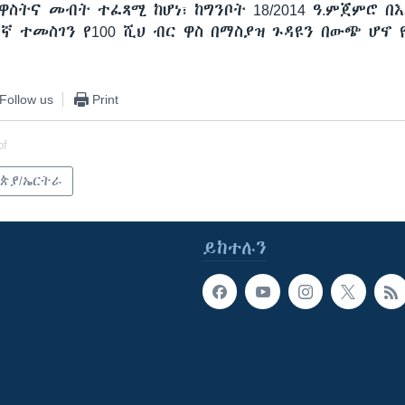
ዋስትና መብት ተፈጻሚ ከሆነ፣ ከግንቦት 18/2014 ዓ.ምጀምሮ በእ
ኛ ተመስገን የ100 ሺህ ብር ዋስ በማስያዝ ጉዳዩን በውጭ ሆኖ
Follow us
Print
of
ጵያ/ኤርትራ
ይከተሉን