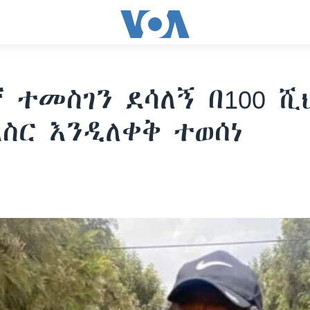
 ተመስገን ደሳለኝ በ100 ሺ
እስር እንዲለቀቅ ተወሰነ