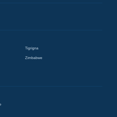
Tigrigna
Zimbabwe
e