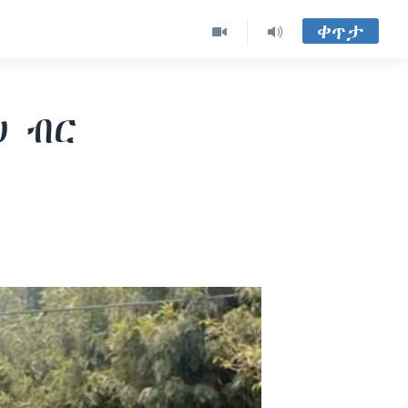
ቀጥታ
ህ ብር