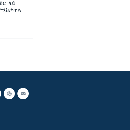
ስር ላይ
 የሚከታተል