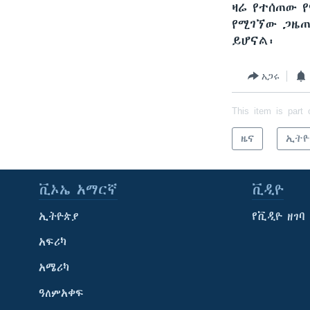
ዛሬ የተሰጠው የ
የሚገኘው ጋዜጠ
ይሆናል፡
አጋሩ
This item is part 
ዜና
ኢትዮ
ቪኦኤ አማርኛ
ቪዲዮ
ኢትዮጵያ
የቪዲዮ ዘገባ
አፍሪካ
አሜሪካ
ዓለምአቀፍ