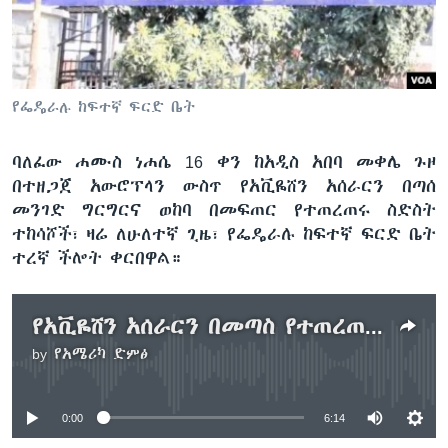
ቋንቋዎች
የፌዴራሉ ከፍተኛ ፍርድ ቤት
ባለፈው ሐሙስ ነሐሴ 16 ቀን ከአዲስ አበባ መቀሌ ጉዞ
በተዘጋጀ አውሮፕላን ውስጥ የአቪዬሸን አሰራርን በጣሰ
መንገድ ግርግርና ወከባ በመፍጠር የተጠረጠሩ ስድስት
ተከሳሾች፣ ዛሬ ለሁለተኛ ጊዜ፣ የፌዴራሉ ከፍተኛ ፍርድ ቤት
ተረኛ ችሎት ቀርበዋል።
የአቪዬሸን አሰራርን በመጣስ የተጠረጠሩ 6 ሰዎች ፍርድ ቤት ቀረቡ
by
የአሜሪካ ድምፅ
No media source currently available
0:00
6:14