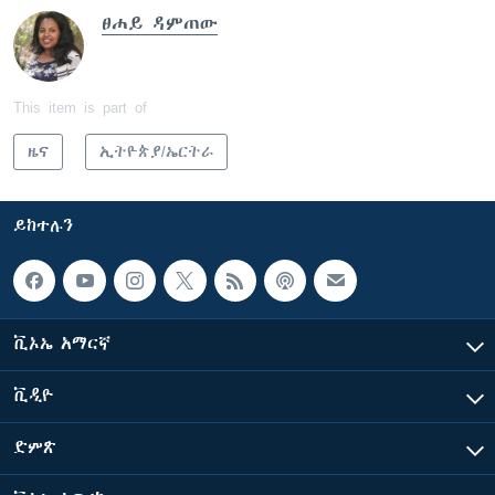
ፀሐይ ዳምጠው
This item is part of
ዜና
ኢትዮጵያ/ኤርትራ
ይከተሉን
ቪኦኤ አማርኛ
ቪዲዮ
ድምጽ