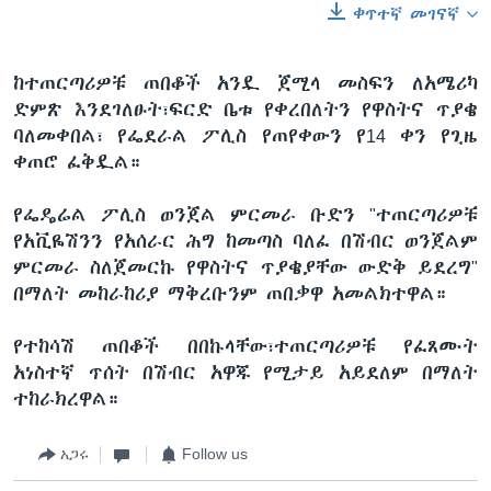
ቀጥተኛ መገናኛ
ከተጠርጣሪዎቹ ጠበቆች አንዷ ጀሚላ መስፍን ለአሜሪካ
ድምጽ እንደገለፁት፣ፍርድ ቤቱ የቀረበለትን የዋስትና ጥያቄ
ባለመቀበል፣ የፌደራል ፖሊስ የጠየቀውን የ14 ቀን የጊዜ
ቀጠሮ ፈቅዷል።
የፌዴሬል ፖሊስ ወንጀል ምርመራ ቡድን "ተጠርጣሪዎቹ
የአቪዬሽንን የአሰራር ሕግ ከመጣስ ባለፈ በሽብር ወንጀልም
ምርመራ ስለጀመርኩ የዋስትና ጥያቄያቸው ውድቅ ይደረግ"
በማለት መከራከሪያ ማቅረቡንም ጠበቃዋ አመልክተዋል።
የተከሳሽ ጠበቆች በበኩላቸው፣ተጠርጣሪዎቹ የፈጸሙት
አነስተኛ ጥሰት በሽብር አዋጁ የሚታይ አይደለም በማለት
ተከራክረዋል።
አጋሩ
Follow us