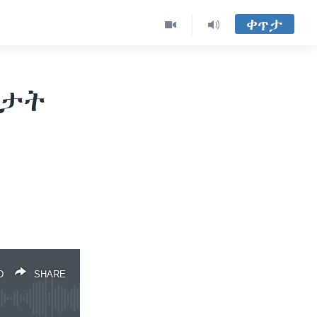
ቀጥታ
ግታት
D
SHARE