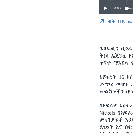
0:00
ብቅ ባይ መ
ጉባኤዉን በጋራ
ቅነሳ ኤጄንሲ 
ጥናት ማእከል 
ከየካቲት 16 እ
ያተኮረ መሆኑ 
መልክቶችን በማ
በአፍሪቃ እስትራ
Nickels በአ
ምክንያቶች እን
ድህነት እና በ