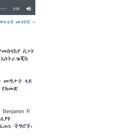
3:06
ቀጥተኛ መገናኛ
SHARE
የመከላከያ ስጋት
 እስትራቴጂክ
ችን መግታት ላይ
 የአመጽ
enjamin P.
ተለያዩ
ሚፈጠሩ ችግሮች፣