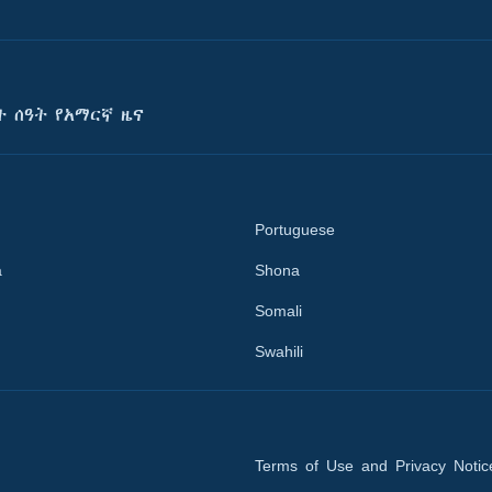
ት ሰዓት የአማርኛ ዜና
Portuguese
a
Shona
Somali
Swahili
Terms of Use and Privacy Notic