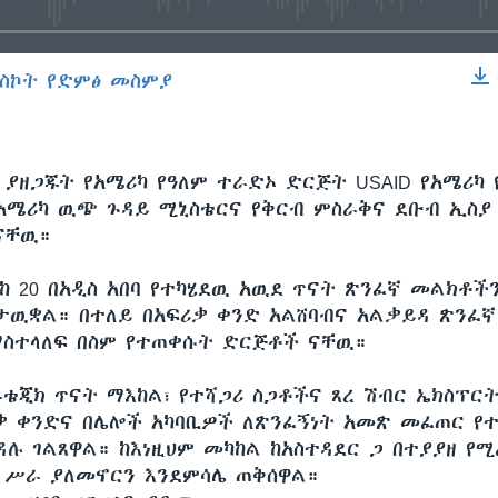
ስኮት የድምፅ መስምያ
EMBED
 ያዘጋጁት የአሜሪካ የዓለም ተራድኦ ድርጅት USAID የአሜሪካ 
የአሜሪካ ዉጭ ጉዳይ ሚኒስቴርና የቅርብ ምስራቅና ደቡብ ኢስያ
ናቸዉ።
ስከ 20 በአዲስ አበባ የተካሄደዉ አዉደ ጥናት ጽንፈኛ መልክቶ
ታዉቋል። በተለይ በአፍሪቃ ቀንድ አልሸባብና አልቃይዳ ጽንፈኛ
ስተላለፍ በስም የተጠቀሱት ድርጅቶች ናቸዉ።
ቴጂክ ጥናት ማእከል፣ የተሻጋሪ ስጋቶችና ጸረ ሽብር ኤክስፕርት B
ፍሪቃ ቀንድና በሌሎች አካባቢዎች ለጽንፈኝነት አመጽ መፈጠር የ
ዳሉ ገልጸዋል። ከእነዚህም መካከል ከአስተዳደር ጋ በተያያዘ የ
ቂ ሥራ ያለመኖርን እንደምሳሌ ጠቅሰዋል።