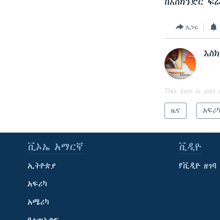
ከእስክንድር ፍ
አጋሩ
እስ
This item is part 
ዜና
አፍሪ
ቪኦኤ አማርኛ
ቪዲዮ
ኢትዮጵያ
የቪዲዮ ዘገባ
አፍሪካ
አሜሪካ