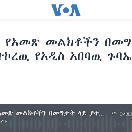
ኛ የአመጽ መልክቶችን በመ
ተኮረዉ የአዲስ አበባዉ ጉባኤ
ጽንፈኛ የአመጽ መልክቶችን በመግታት ላይ ያተኮረዉ የአዲስ አበባዉ ጉባኤ
EMBE
ድምፅ
No media source currently available