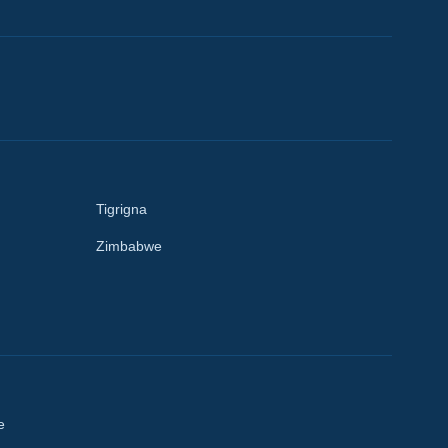
Tigrigna
Zimbabwe
e