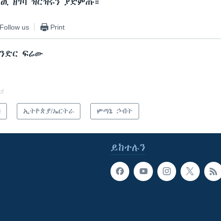
ሬዉ ዘገባ ዝርዝሩን ያድምጡ።
Follow us
Print
ክንድር ፍሬው
of
ካ
ኢትዮጵያ/ኤርትራ
ምጣኔ ኃብት
ይከተሉን