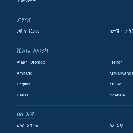
ዓለምአቀፍ
ድምጽ
ጋቢና ቪኦኤ
ከምሽቱ ሦስ
ቪኦኤ አፍሪካ
Afaan Oromoo
French
Amharic
Kinyarwand
English
Kirundi
Learning English
Hausa
Ndebele
ይከተሉን
ስለ እኛ
ርዕሰ አንቀፅ
ስለ እኛ
ቋንቋዎች