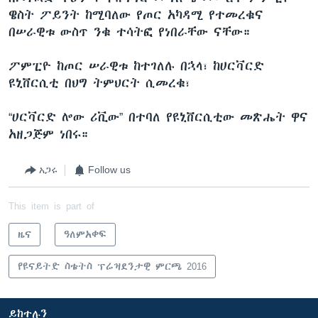
ዌስት ፖይንት ከሚባለው የጦር አካዳሚ የተመረቁና
በሠራዊቱ ውስጥ ንቁ ተሳትፎ የነበራቸው ናቸው።
ፖምፒዮ ከጦር ሠራዊቱ ከተገለሉ በኋላ፣ ከሀርቫርድ
ዩኒቨርሲቲ በህግ ትምህርት ሲመረቁ፣
“ሀርቫርድ ሎው ሪቪው” በተባለ የዩኒቨርሲቲው መጽሔት ዋና
አዘጋጅም ነበሩ።
አጋሩ
Follow us
This item is part of
ዜና
ዓለምአቀፍ
የዩናይትድ ስቴትስ ፕሬዝደንታዊ ምርጫ 2016
ይከተሉን