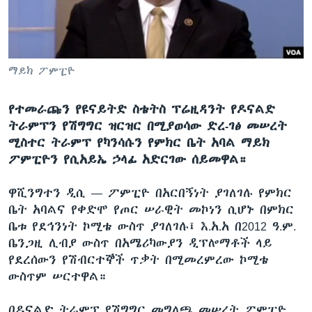
ቋንቋዎች
ማይክ ፖምፒዮ
የተመራጩን የዩናይትድ ስቴትስ ፕሬዚዳንት የዶናልድ
ትራምፕን የሽግግር ዝርዝር በሚያወሳው ድረ-ገፅ መሠረት
ሚስተር ትራምፕ የካንሳሱን የምክር ቤት አባል ማይክ
ፖምፒዮን የሲአይኤ ኃላፊ አድርገው ሰይመዋል።
ዋሺንግተን ዲሲ —
ፖምፒዮ በአርበኝነት ያገለገሉ የምክር
ቤት አባልና የቀድሞ የጦር ሠራዊት መኮነን ሲሆኑ በምክር
ቤቱ የደኅንነት ኮሚቴ ውስጥ ያገለገሉ፤ እ.አ.አ በ2012 ዓ.ም.
ቤንጋዚ ሊብያ ውስጥ በአሜሪካውያን ዲፕሎማቶች ላይ
የደረሰውን የሽብርተኞች ጥቃት በሚመረምረው ኮሚቴ
ውስጥም ሠርተዋል።
በዶናልድ ትራምፕ የሽግግር መግለጫ መሠረት ፖምፒዮ