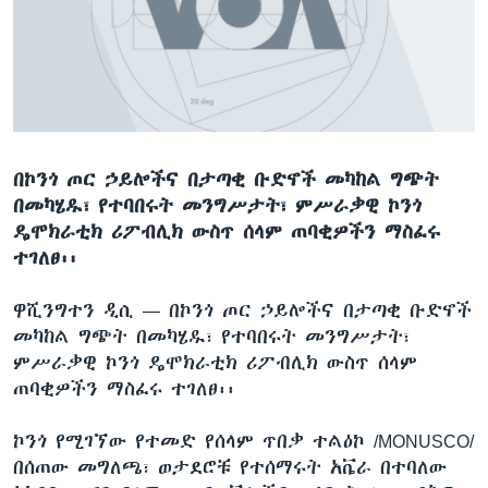
ቋንቋዎች
በኮንጎ ጦር ኃይሎችና በታጣቂ ቡድኖች መካከል ግጭት
በመካሄዱ፣ የተባበሩት መንግሥታት፣ ምሥራቃዊ ኮንጎ
ዴሞክራቲክ ሪፖብሊክ ውስጥ ሰላም ጠባቂዎችን ማስፈሩ
ተገለፀ፡፡
ዋሺንግተን ዲሲ —
በኮንጎ ጦር ኃይሎችና በታጣቂ ቡድኖች
መካከል ግጭት በመካሄዱ፣ የተባበሩት መንግሥታት፣
ምሥራቃዊ ኮንጎ ዴሞክራቲክ ሪፖብሊክ ውስጥ ሰላም
ጠባቂዎችን ማስፈሩ ተገለፀ፡፡
ኮንጎ የሚገኘው የተመድ የሰላም ጥበቃ ተልዕኮ /MONUSCO/
በሰጠው መግለጫ፣ ወታደሮቹ የተሰማሩት አቬራ በተባለው