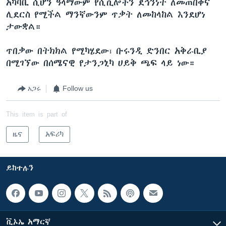
አካባቢ ሲሆን ዓላማውም የሲቪሎችን ደኅንነት ለመጠበቅና
ሊደርስ የሚችል ማንኛውንም ጥቃት ለመከላከል እንደሆነ
ታውቋል።
ጥበቃው በትክክል የሚካሄደው፣ ቡሩንዲ ድንበር አቅራቢያ
በሚገኘው በሰሜናዊ የታንጋኒካ ሀይቅ ጫፍ ላይ ነው።
አጋሩ
Follow us
This item is part of
ዜና
አፍሪካ
ይከተሉን
ቪኦኤ አማርኛ