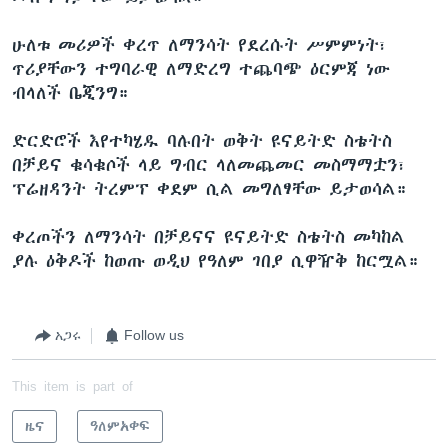
ሁለቱ መሪዎች ቀረጥ ለማንሳት የደረሱት ሥምምነት፣
ጥሪያቸውን ተግባራዊ ለማድረግ ተጨባጭ ዕርምጃ ነው
ብላለች ቤጂንግ።
ድርድሮች እየተካሄዱ ባሉበት ወቅት ዩናይትድ ስቴትስ
በቻይና ቁሳቁሶች ላይ ግብር ላለመጨመር መስማማቷን፣
ፕሬዘዳንት ትረምፕ ቀደም ሲል መግለፃቸው ይታወሳል።
ቀረጦችን ለማንሳት በቻይናና ዩናይትድ ስቴትስ መካከል
ያሉ ዕቅዶች ከወጡ ወዲህ የዓለም ገበያ ሲዋዥቅ ከርሟል።
አጋሩ
Follow us
This item is part of
ዜና
ዓለምአቀፍ