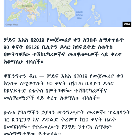
ቋንቋዎች
ቻይና እአአ በ2019 የመጀመሪያ ቀን አንስቶ ለሚቀጥሉት
90 ቀናት በ$126 ቢሊዮን ዶላር ከዩናይትድ ስቴትስ
በምትገዛቸው ተሽከርካሪዎችና መለዋወጫዎች ላይ ቀረጥ
አቆማለሁ ብላለች።
ዋሺንግተን ዲሲ —
ቻይና እአአ በ2019 የመጀመሪያ ቀን
አንስቶ ለሚቀጥሉት 90 ቀናት በ$126 ቢሊዮን ዶላር
ከዩናይትድ ስቴትስ በምትገዛቸው ተሽከርካሪዎችና
መለዋወጫዎች ላይ ቀረጥ አቆማለሁ ብላለች።
ሁለቱ የዓለማችን ኃያላን መንግሥታት መሪዎች፣ ፕሬዘዳንት
ዢ ዪንፒንግ እና ዶናልድ ትረምፕ ከ10 ቀናት በፊት
በመካከላቸው የተፈጠረውን የንግድ ንትርክ ለማቆም
መስማማታቸው ይታወሳል።