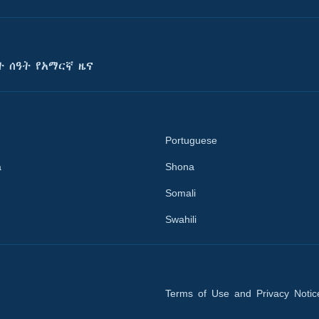
ት ሰዓት የአማርኛ ዜና
Portuguese
a
Shona
Somali
Swahili
Terms of Use and Privacy Notic