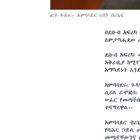
ፎቶ ፋይል፦ አምባሳደር ሩበን ብሪጌቲ
በደቡብ አፍሪካ 
ለምታካሒደው ጦ
ደቡብ አፍሪካ፣
አቅራቢያ ከሚገ
አማካይነት እንደ
አምባሳደሩ፣ ጉ
ሲሪል ራሞፎሳ፣ 
ሠፈር የመጣችበ
ተናግረዋል፡፡
አምባሳደር ብሪጌ
የባሕር ኃይል 
መጫናቸውንና ወ