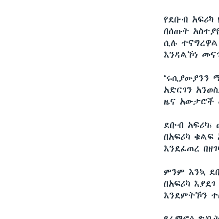
የደቡብ አፍሪካ
በሰጡት አስተያ
ሲሉ ተናግረዋል፡
እንዳልኾነ መና
“ሩሲያውያንን 
አድርገን አንወ
ዜና አውታሮች 
ደቡብ አፍሪካ፣
በአፍሪካ ቁልፍ
እንደፈጠረ በዘ
ምንም እንኳ ደቡ
በአፍሪካ እያደ
እንደምትኾን ተ