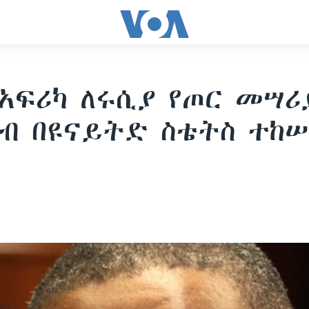
አፍሪካ ለሩሲያ የጦር መሣሪ
ብ በዩናይትድ ስቴትስ ተከ