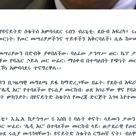
የዩናይትድ ስቴትስ አምባሳደር ሩበን ብሪጌቲ፣ ደቡብ አፍሪካ፥ ሩ
ርነት፣ የጦር መሣሪያዎችንና ጥይቶችን አቅርባለች፤ ሲሉ ከሠ
 መሣሪያውን በድብቅ ያቀበለችው፣ ባለፈው ታኅሣሥ ወር፣ ኬፕ 
ኘው የባሕር ኃይል ጦር ሠፈር፣ ማዕቀብ በተጣለበት የጭነት መ
ኾነ አምባሳደሩ ተናግረዋል፡፡
ዳዩን በጋዜጣዊ መግለጫ ይፋ ከማድረጋቸው በፊት፣ የደቡብ አፍ
“ሌዲ አር” የተባለችው የሩሲያ መርከብ፣ ወደ አገራቸው ዋና የባ
ት ምክንያት፣ በዩናይትድ ስቴትስ የመረጃ ድርጅት እገዛ እየተ
ቲ፥ እ.ኤ.አ. ከታኅሣሥ 6 እስከ 8 ባሉት ቀናት፣ ሳይመን ታው
ጦር ሠፈር፣ “ሌዲ አር” በተባለችው መርከብ ላይ፣ ወታደራዊ የ
ደ ሩሲያ መጓጓዛቸውን፣ ዩናይትድ ስቴትስ ርግጠኛ ናት፤ ብለዋ