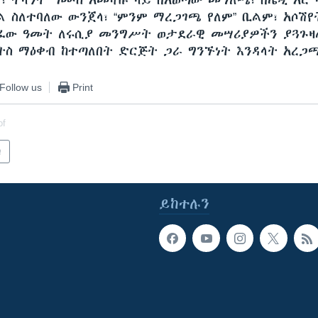
ት፣ ትላንት ኀሙስ አመሻሹ ላይ በአወጣው መግለጫ፣ በሌዲ አር 
 ስለተባለው ውንጀላ፣ “ምንም ማረጋገጫ የለም” ቢልም፣ አሶሽየ
ፈው ዓመት ለሩሲያ መንግሥት ወታደራዊ መሣሪያዎችን ያጓጉዛ
ትስ ማዕቀብ ከተጣለበት ድርጅት ጋራ ግንኙነት እንዳላት አረጋ
Follow us
Print
of
ካ
ይከተሉን