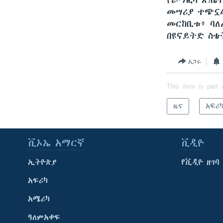
የራማፎሳ ጽ/ቤ
መሣሪያ ተጭኗል
መርከቢቱ፥ ባለ
በዩናይትድ ስቴ
አጋሩ
This item is part 
ዜና
አፍሪ
ቪኦኤ አማርኛ
ቪዲዮ
ኢትዮጵያ
የቪዲዮ ዘገባ
አፍሪካ
አሜሪካ
ዓለምአቀፍ