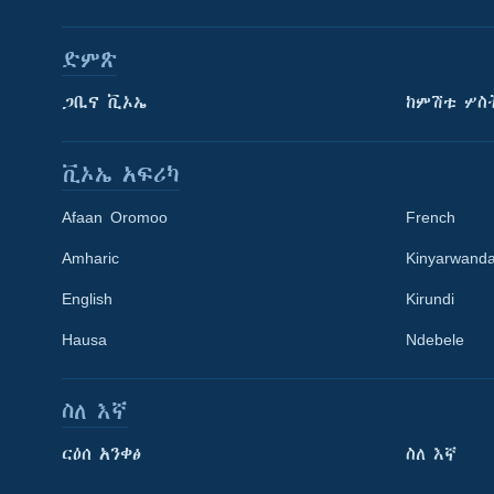
ድምጽ
ጋቢና ቪኦኤ
ከምሽቱ ሦስ
ቪኦኤ አፍሪካ
Afaan Oromoo
French
Amharic
Kinyarwand
English
Kirundi
Learning English
Hausa
Ndebele
ይከተሉን
ስለ እኛ
ርዕሰ አንቀፅ
ስለ እኛ
ቋንቋዎች