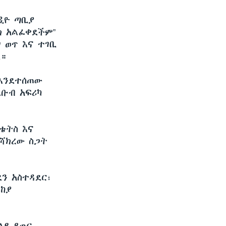
ዲዮ ጣቢያ
ክ አልፈቀደችም”
 ወጥ እና ተገቢ
ል።
 እንደተሰጠው
ደቡብ አፍሪካ
ቴትስ እና
ያሻክረው ስጋት
ን አስተዳደር፣
ላከያ