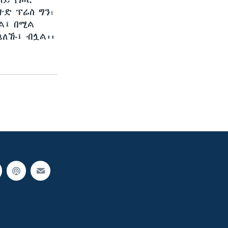
ላይ የጦር
ትድ ፕሬስ ግን፣
ል፤ በሚል
ጫለኹ፤ ብሏል፡፡