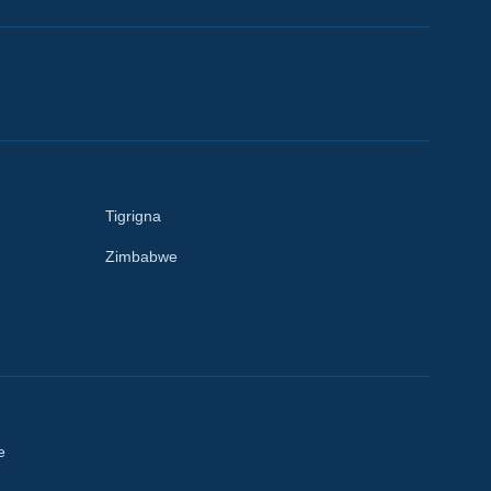
Tigrigna
Zimbabwe
e