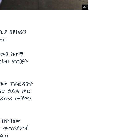
ሲያ በዩክሬን
ሡ፡፡
ታውን ከተማ
ርከብ ድርጅት
ሪካው ፕሬዚዳንት
ሕር ኃይል ጦር
መረመረ መኾኑን
ን በተባለው
ጦር መሣሪያዎች
ል፡፡