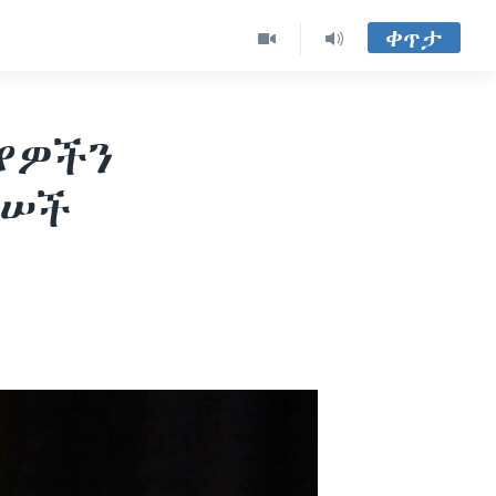
ቀጥታ
ያዎችን
ሠሠች