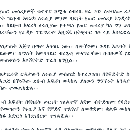
 የጦር መሳሪያዎች ቁጥጥር ኮሚቴ ሰብሳቢ ዛሬ 702 ለተባለው ራ
የት “ደቡብ አፍሪካ ለሩሲያ ምንም ዓይነት የጦር መሳሪያ እንዲላ
፡ ከደቡብ አፍሪካ ለሩሲያው የተጫነ የጦር መሳሪያ ካለ ግን ሕገ
ገራቸውን የራዲዮ ፕሮግራም አዘጋጁ በትዊተር ገፁ ላይ አስፍሯ
ማስታጠቅ እጅግ በጣም አሳሳቢ ነው፡፡ በመኾኑም፣ ጉዳዩ እልባት
ስደውም፤” በማለት አምባሳደር ብሪጌቲ መናገራቸው፣ በብዙዎቹ የ
መጠቀሱን አሶሽየትድ ፕሬስ ዘግቧል፡፡
 ወታደራዊ ርዳታውን ለሩሲያ መስጠቷ ከተረጋገጠ፣ በዩናይትድ ስ
 አጋሯ በኾነችው ደቡብ አፍሪካ መካከል ያለውን ግንኙነት እንዳ
ገባው ተመልክቷል፡፡
ብ አፍሪካ፣ በዩክሬኑ ጦርነት ገለልተኛ አቋም ብትይዝም፣ የባይደ
ገ የመጣውን የሩሲያ እና የቻይና ተጽእኖ ለመቋቋም፣ ቁልፍ መከ
ስፋ አድርጎ እንደነበርም ተገልጿል፡፡