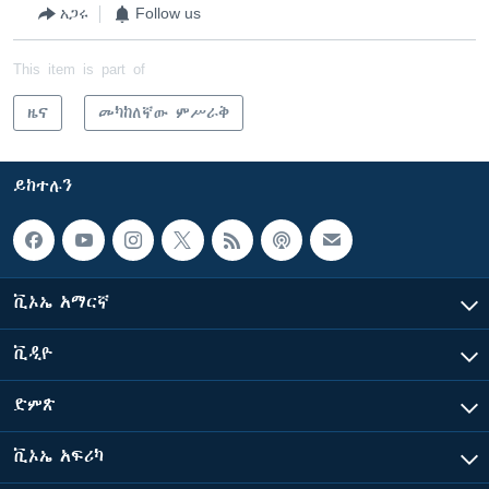
አጋሩ
Follow us
This item is part of
ዜና
መካከለኛው ምሥራቅ
ይከተሉን
ቪኦኤ አማርኛ
ቪዲዮ
ድምጽ
ቪኦኤ አፍሪካ