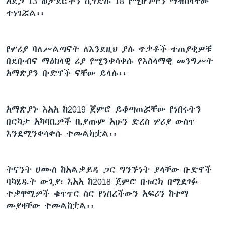
አደጋ 13 ወታደሮችን ሲገድሉ 18 የሚሆኑትን ማቁሰላቸው
ተነገሯል፡፡
የሦሪያ ባለሥልጣናት ለእንደዚህ ያሉ ጥቃቶች ተጠያቂዎቹ
በደቡብና ማዕከላዊ ሪያ የሚንቀሳቀሱ የእስላማዊ መንግሥት
አማጽያን ቡድኖች ናቸው ይላሉ፡፡
አማጽያኑ እአአ ከ2019 ጀምሮ ይቆጣጠሯቸው የነበሩትን
በርካታ አካባቢዎች ቢያጡም አሁን ድረስ ሦሪያ ውስጥ
እንደሚንቀሳቀሱ ተመልክቷል፡፡
ትናንት ሀሙስ ከአልቃይዳ ጋር ግንኙነት ያላቸው ቡድኖች
ባካሄዱት ውጊያ፣ እአአ ከ2018 ጀምሮ በቱርክ በሚደገፉ
ተቃዋሚዎች ቁጥጥር ስር የነበረችውን አፍሪን ከተማ
መያዛቸው ተመልከቷል፡፡