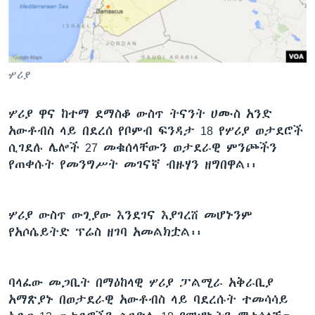
ቋንቋዎች
ሦሪያ
ሦሪያ ዋና ከተማ ደማስቆ ውስጥ ትናንት ሀሙስ አንድ
አውቶብስ ላይ በደረሰ የቦምብ ፍንዳታ 18 የሦሪያ ወታደሮች
ሲገደሉ ሌሎች 27 መቁሰላቸውን ወታደራዊ ምንጮችን
የጠቀሱት የመንግሥት መገናኛ ብዙሃን ዘግበዋል፡፡
ሦሪያ ውስጥ ውጊያው እንደገና እያገረሸ መሆኑንም
የአሶሴይትድ ፕሬስ ዘገባ አመልክቷል፡፡
ባላፈው መጋቢት በማዕከላዊ ሦሪያ ፓልሚራ አቅራቢያ
አማጽያኑ በወታደራዊ አውቶብስ ላይ ባደረሱት ተመሳሳይ