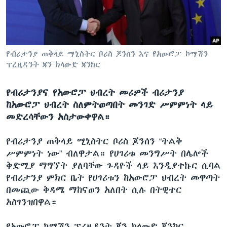
ቋንቋዎች
የብሪታንያ ጠቅላይ ሚኒስትር ቦሪስ ጆንሰን እና የአውሮፓ ኮሚሽን
ፕረዚዳንት ጃን ክላውድ ጃንከር
የብሪታንያና የአውሮፓ ህብረት መሪዎች ብሪታንያ
ከአውሮፓ ህብረት ስለምትወጣበት መንገድ ሥምምነት ላይ
መድረሳቸውን አስታውቀዋል።
የብሪታንያ ጠቅላይ ሚኒስትር ቦሪስ ጆንሰን “ትልቅ
ሥምምነት ነው” ብለዋታል። የሀገሪቱ መንግሥት በሌሎች
ቅድሚያ ማግኘት ያለባቸው ጉዳዮች ላይ እንዲያተኩር ሲባል
የብሪታንያ ምክር ቤት የሀገሪቱን ከአውሮፓ ህብረት መዋጣት
በመጪው ቅዳሜ ማከናወን አለበት ሲሉ በትዊተር
አስገንዝበዋል።
የአውሮፓ ኮሚሽን ፕረዚዳንት ጃን ክላውድ ጃንከር