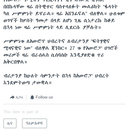
በበኩላቸው ዛሬ በትዊተር ባስተላለፉት መልዕክት “ፋላጎት
ካለ ሥምምነት ይኖራል። ዛሬ አሸንፈናል” ብለዋል። ሁለቱም
ወገኖች ከሦስት ዓመታ በላይ ለሆነ ጊዜ ሲነታረኩ ከቆይ
በኋላ ነው ዛሬ ሥምምነት ላይ ሊደርሱ ያቻሉት።
ሥምምነቱ ለአውሮፕ ህብረትና ለብሪታንያ “ፍትሃዊና
ሚዛናዊና ነው” ብለዋል ጃንከር። 27 ቱ የአውሮፓ ሀገሮች
መሪዎች ዛሬ ብራሰልስ ሲሰባሰቡ እንዲያፀድቁ ጥሪ
አቅርበዋል።
ብሪታንያ ከሁለት ሳምንታት በኋላ ከአውሮፓ ህብረት
እንደምትወጣ ታውቋል።
አጋሩ
Follow us
This item is part of
ዜና
ዓለምአቀፍ