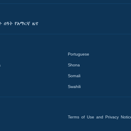
ት ሰዓት የአማርኛ ዜና
Portuguese
a
Shona
Somali
Swahili
Terms of Use and Privacy Notic