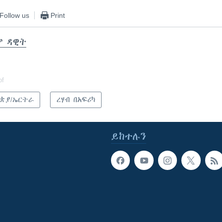
Follow us
Print
ሞ ዳዊት
of
ጵያ/ኤርትራ
ረሃብ በአፍሪካ
ይከተሉን