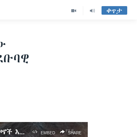
ቀጥታ
ው
ደቡባዊ
በድርቅ እና የጸጥታ ችግር የተባባሰው የኮሌራ ወረርሽኝ በኦሮሚያ ክልል ደቡባዊ ዞኖች እየተዛመተ ነው
EMBED
SHARE