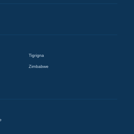
Tigrigna
Zimbabwe
e