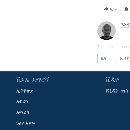
አጋሩ
ገል
This item is part 
ዜና
ኢትዮ
ቪኦኤ አማርኛ
ቪዲዮ
ኢትዮጵያ
የቪዲዮ ዘገባ
አፍሪካ
አሜሪካ
ዓለምአቀፍ