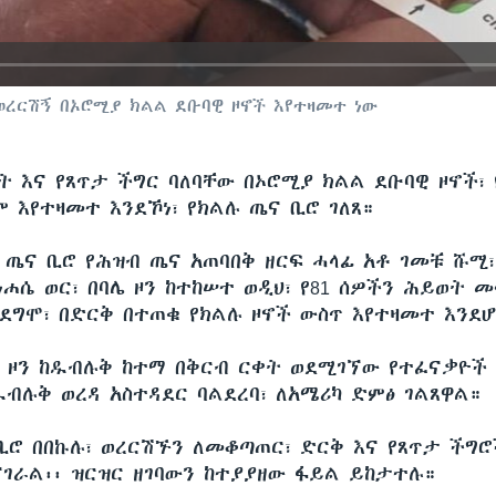
 ወረርሽኝ በኦሮሚያ ክልል ደቡባዊ ዞኖች እየተዛመተ ነው
ት እና የጸጥታ ችግር ባለባቸው በኦሮሚያ ክልል ደቡባዊ ዞኖች፣
 እየተዛመተ እንደኾነ፣ የክልሉ ጤና ቢሮ ገለጸ።
 ጤና ቢሮ የሕዝብ ጤና አጠባበቅ ዘርፍ ሓላፊ አቶ ገመቹ ሹሚ
ነሐሴ ወር፣ በባሌ ዞን ከተከሠተ ወዲህ፣ የ81 ሰዎችን ሕይወት 
 ደግሞ፣ በድርቅ በተጠቁ የክልሉ ዞኖች ውስጥ እየተዛመተ እንደሆ
ና ዞን ከዱብሉቅ ከተማ በቅርብ ርቀት ወደሚገኘው የተፈናቃዮች
ዱብሉቅ ወረዳ አስተዳደር ባልደረባ፣ ለአሜሪካ ድምፅ ገልጸዋል።
ቢሮ በበኩሉ፣ ወረርሽኙን ለመቆጣጠር፣ ድርቅ እና የጸጥታ ችግሮ
ናገራል፡፡ ዝርዝር ዘገባውን ከተያያዘው ፋይል ይከታተሉ።