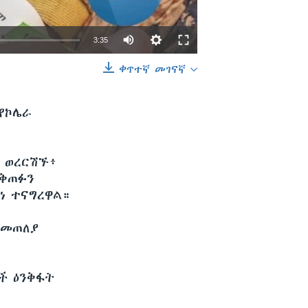
3:35
ቀጥተኛ መገናኛ
EMBED
SHARE
 የኮሌራ
፣ ወረርሽኙ፥
መቅጠፉን
ነ ተናግረዋል።
 መጠለያ
ች ዕንቅፋት