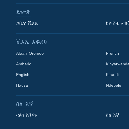
ድምጽ
ጋቢና ቪኦኤ
ከምሽቱ ሦስ
ቪኦኤ አፍሪካ
Afaan Oromoo
French
Amharic
Kinyarwand
English
Kirundi
Learning English
Hausa
Ndebele
ይከተሉን
ስለ እኛ
ርዕሰ አንቀፅ
ስለ እኛ
ቋንቋዎች