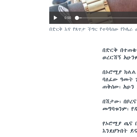
0:00
በድርቅ እና የጸጥታ ችግር የተባባሰው የኮሌራ
በድርቅ በተጠቁ
ወረርሽኝ አሁንም
በኦሮሚያ ክልል
ባለፈው ዓመት 
ጠቅሰው፣ አሁን
በሽታው፣ በቦረ
መግባቱንም፣ የ
የኦሮሚያ ጤና 
እንደሆኑበት ይ