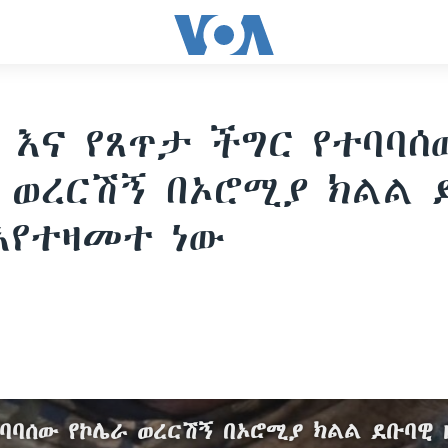
 እና የጸጥታ ችግር የተባባሰ
 ወረርሽኝ በኦሮሚያ ክልል 
እየተዛመተ ነው