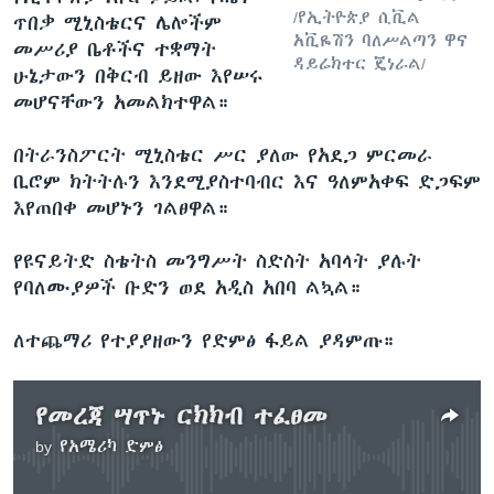
/የኢትዮጵያ ሲቪል
ጥበቃ ሚኒስቴርና ሌሎችም
አቪዬሽን ባለሥልጣን ዋና
መሥሪያ ቤቶችና ተቋማት
ዳይሬክተር ጄነራል/
ሁኔታውን በቅርብ ይዘው እየሠሩ
መሆናቸውን አመልክተዋል።
በትራንስፖርት ሚኒስቴር ሥር ያለው የአደጋ ምርመራ
ቢሮም ክትትሉን እንደሚያስተባብር እና ዓለምአቀፍ ድጋፍም
እየጠበቀ መሆኑን ገልፀዋል።
የዩናይትድ ስቴትስ መንግሥት ስድስት አባላት ያሉት
የባለሙያዎች ቡድን ወደ አዲስ አበባ ልኳል።
ለተጨማሪ የተያያዘውን የድምፅ ፋይል ያዳምጡ።
የመረጃ ሣጥኑ ርክክብ ተፈፀመ
by
የአሜሪካ ድምፅ
No media source currently available