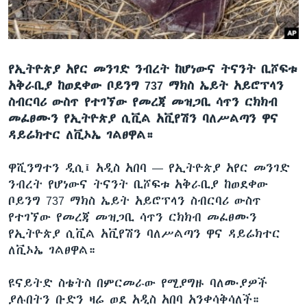
ቋንቋዎች
የኢትዮጵያ አየር መንገድ ንብረት ከሆነውና ትናንት ቢሾፍቱ
አቅራቢያ ከወደቀው ቦይንግ 737 ማክስ ኤይት አይሮፕላን
ስብርባሪ ውስጥ የተገኘው የመረጃ መዝጋቢ ሳጥን ርክክብ
መፈፀሙን የኢትዮጵያ ሲቪል አቪየሽን ባለሥልጣን ዋና
ዳይሬክተር ለቪኦኤ ገልፀዋል።
ዋሺንግተን ዲሲ፤ አዲስ አበባ —
የኢትዮጵያ አየር መንገድ
ንብረት የሆነውና ትናንት ቢሾፍቱ አቅራቢያ ከወደቀው
ቦይንግ 737 ማክስ ኤይት አይሮፕላን ስብርባሪ ውስጥ
የተገኘው የመረጃ መዝጋቢ ሳጥን ርክክብ መፈፀሙን
የኢትዮጵያ ሲቪል አቪየሽን ባለሥልጣን ዋና ዳይሬክተር
ለቪኦኤ ገልፀዋል።
ዩናይትድ ስቴትስ በምርመራው የሚያግዙ ባለሙያዎች
ያሉበትን ቡድን ዛሬ ወደ አዲስ አበባ አንቀሳቅሳለች።