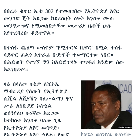
በበረራ ቁጥር ኢቲ 302 የተመዘገበው የኢትዮጵያ አየር
መንገድ ጄት አደጋው ከደረሰበት ሰዓት አንስቶ ሙሉ
መንግሥቱና የሚመለከታቸው መሥሪያ ቤቶች ሁሉ
እየተረባረቡ ቆይተዋል።
በተስፋ ጨለማ ውስጥም “የሚተርፍ ቢኖር” በሚል ተስፋ
ሳይቀር ፈልጎ አትራፊ ቡድኖች ተሠማርተው ነበር።
በሕይወት የተገኘ ግን ከአይሮፕላኑ ተሣፋሪ አንድም ሰው
አልነበረም።
ዛሬ ስላለው ሁኔታ ለቪኦኤ
ማብራሪያ የሰጡት የኢትዮጵያ
ሲቪል አቪየሽን ባለሥልጣን ዋና
ሥራ አስኪያጅ ኮሎኔል
ወሰንየለህ ሁነኛው አደጋው
ከተከሰተ አንስቶ ባለው ጊዜ
የኢትዮጵያ አየር መንገድ፣
ኮሎኔል ወሰንየለህ ሁለነኛው
የኢትዮጵያ አየር ኃይል፣ የጤና