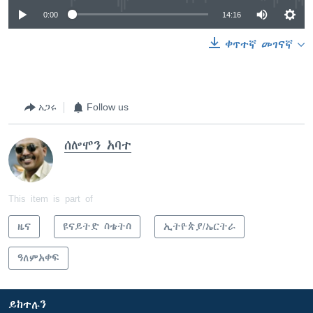
0:00
14:16
ቀጥተኛ መገናኛ
አጋሩ
Follow us
ሰሎሞን አባተ
This item is part of
ዜና
ዩናይትድ ስቴትስ
ኢትዮጵያ/ኤርትራ
ዓለምአቀፍ
ይከተሉን