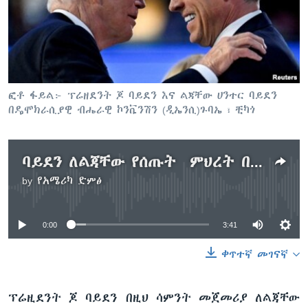
ቋንቋዎች
ፎቶ ፋይል፦ ፕሬዘደንት ጆ ባይደን እና ልጃቸው ሀንተር ባይደን
በዴሞክራሲያዊ ብሔራዊ ኮንቬንሽን (ዲኤንሲ)ጉባኤ ፣ ቺካጎ
ባይደን ለልጃቸው የሰጡት ምህረት በፕሬዚደንታዊ ስልጣን ላይ ክርክር አስነስቷል
by
የአሜሪካ ድምፅ
No media source currently available
0:00
3:41
ቀጥተኛ መገናኛ
ፕሬዚደንት ጆ ባይደን በዚህ ሳምንት መጀመሪያ ለልጃቸው