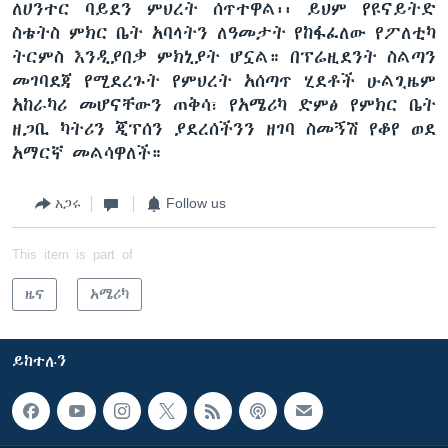
ለሀንተር ባይደን ምህረት ሰጥተዋል፡፡ ይህም የዩናይትድ
ስቴትስ ምክር ቤት አባላትን ለዓመታት የከፋፈለው የፖለቲካ
ትርምስ እንዲያበቃ ምክኒያት ሆኗል። በፕሬዚደንት ስልጣን
መገባደጃ የሚደረጉት የምህረት አሰጣጥ ሂደቶች ሁልጊዜም
አከራካሪ መሆናቸውን ጠቅሳ፣ የአሜሪካ ድምፅ የምክር ቤት
ዘጋቢ ካትሪን ጂፕሰን ያደረሰችንን ዘገባ ስመኝሽ የቆየ ወደ
አማርኛ መልሳዋለች።
አጋሩ
Follow us
This item is part of
ዜና
አሜሪካ
ይከተሉን