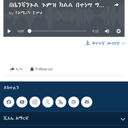
በቤንሻንጉል ጉምዝ ክልል በተነሣ ግጭት የሞትና የመቁሰል አደጋ ደረሰ
by
የአሜሪካ ድምፅ
No media source currently available
0:00
6:12
ቀጥተኛ መገናኛ
አጋሩ
Follow us
ይከተሉን
ቪኦኤ አማርኛ