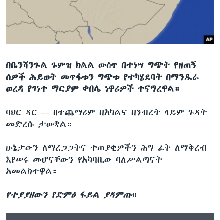
ቋንቋዎች
በቤንሻንጉል ጉምዝ ክልል ውስጥ በተነሣ ግጭት የዘጠኝ
ሰዎች ሕይወት መጥፋቱን ግጭቱ የተካሄደባት በማንዱራ
ወረዳ የገነተ ማርያም ቀበሌ ነዋሪዎች ተናግረዋል።
ባህር ዳር —
በተጨማሪም በአካልና በንብረት ላይም ጉዳት
መድረሱ ታውቋል።
ሁኔታውን ለማረጋጋትና ተጠያቂዎችን ሕግ ፊት ለማቅረብ
እየሠሩ መሆናቸውን የአካባቢው ባለሥልጣናት
አመልክተዋል።
የተያያዘውን የድምፅ ፋይል ያዳምጡ
።