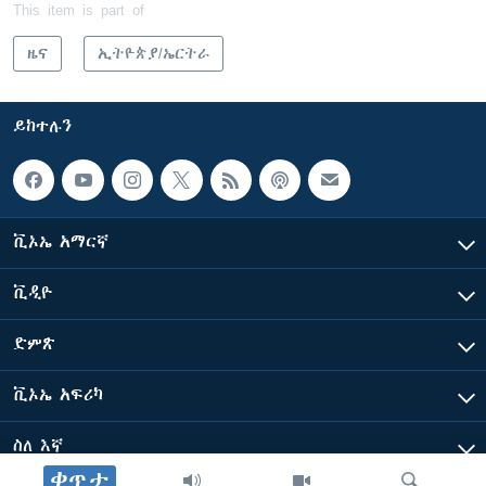
This item is part of
ዜና
ኢትዮጵያ/ኤርትራ
ይከተሉን
ቪኦኤ አማርኛ
ቪዲዮ
ድምጽ
ቪኦኤ አፍሪካ
ስለ እኛ
ቀጥታ