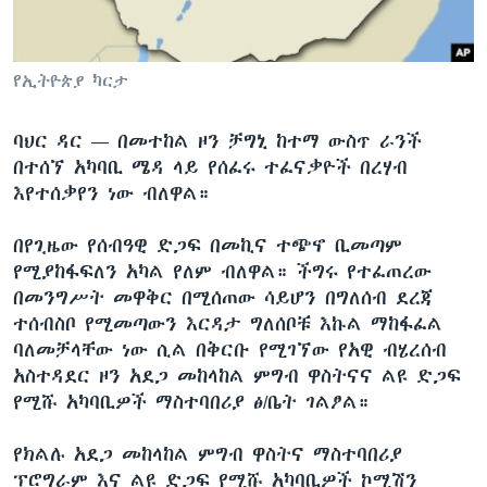
ቋንቋዎች
የኢትዮጵያ ካርታ
ባህር ዳር —
በመተከል ዞን ቻግኒ ከተማ ውስጥ ራንች
በተሰኘ አካባቢ ሜዳ ላይ የሰፈሩ ተፈናቃዮች በረሃብ
እየተሰቃየን ነው ብለዋል።
በየጊዜው የሰብዓዊ ድጋፍ በመኪና ተጭኖ ቢመጣም
የሚያከፋፍለን አካል የለም ብለዋል። ችግሩ የተፈጠረው
በመንግሥት መዋቅር በሚሰጠው ሳይሆን በግለሰብ ደረጃ
ተሰብስቦ የሚመጣውን እርዳታ ግለሰቦቹ እኩል ማከፋፈል
ባለመቻላቸው ነው ሲል በቅርቡ የሚገኘው የአዊ ብሄረሰብ
አስተዳደር ዞን አደጋ መከላከል ምግብ ዋስትናና ልዩ ድጋፍ
የሚሹ አካባቢዎች ማስተባበሪያ ፅ/ቤት ገልፆል።
የክልሉ አደጋ መከላከል ምግብ ዋስትና ማስተባበሪያ
ፕሮግራም እና ልዩ ድጋፍ የሚሹ አካባቢዎች ኮሚሽን