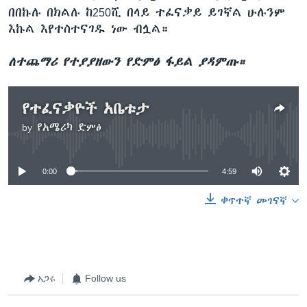
በበኩሉ በክልሉ ከ250ሺ በላይ ተፈናቃይ ይገኛል ሁሉንም
እኩል እየተስተናገዱ ነው ብሏል።
ለተጨማሪ የተያያዘውን የድምፅ ፋይል ያዳምጡ።
የተፈናቃዮች አቤቱታ
by
የአሜሪካ ድምፅ
No media source currently available
0:00
4:59
ቀጥተኛ መገናኛ
አጋሩ
Follow us