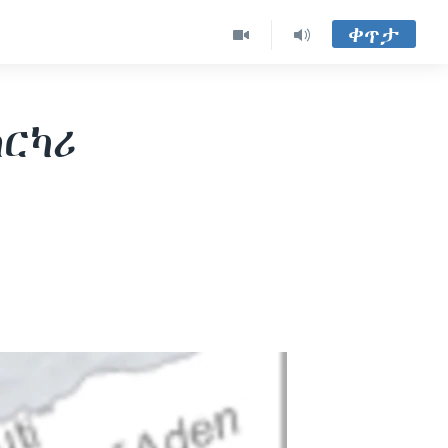
ቀጥታ
ከርካሪ