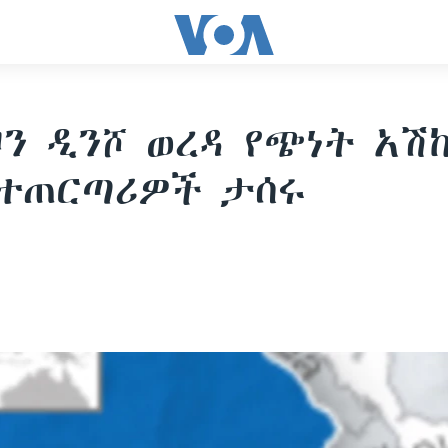
ዞን ዲንሾ ወረዳ የጭነት አሽ
ተጠርጣሪዎች ታሰሩ