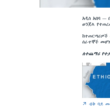
አዲስ አበባ —
ወንጀል የተጠረ
ከተጠርጣሪዎች 
ሰራተኞች መሆኑ
ለተጨማሪ የተያ
ብቅ ባይ መ