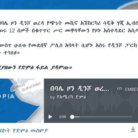
በባሌ ዞን ዲንሾ ወረዳ የጭነት መኪና አሽከርካሪ ሳዲቅ ሃጂ ኢብ
ጠሩ 12 ሰዎች በቁጥጥር ሥር መዋላቸውን የዞኑ አስተዳደር አስ
ውስጥ ሁለቱ የመደበኛ ፖሊስ አባላት ሲሆኑ አስሩ የዲንሾ ፓርክ
 ተገለፀ።
ያዘውን የድምፅ ፋይል ያዳምጡ።
በባሌ ዞን ዲንሾ ወረዳ የጭነት አሽከርካሪ ግድያ ተጠርጣሪዎች ታሰሩ
EMBE
by
የአሜሪካ ድምፅ
No media source currently available
0:00
ስኮት የድምፅ መስምያ
EMBED