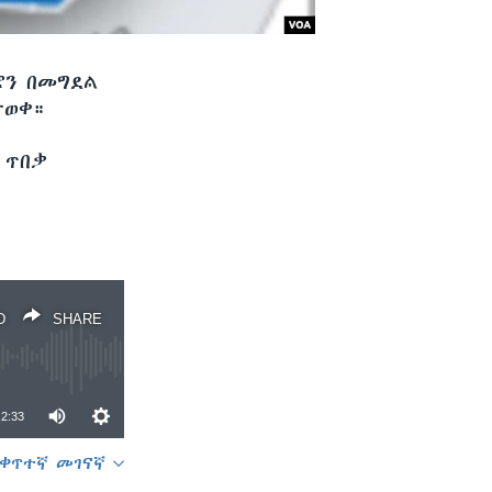
ሮን በመግደል
ታወቀ።
 ጥበቃ
D
SHARE
2:33
ቀጥተኛ መገናኛ
SHARE