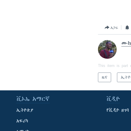
አጋሩ
ሙክ
This item is part 
ዜና
ኢትዮ
ቪኦኤ አማርኛ
ቪዲዮ
ኢትዮጵያ
የቪዲዮ ዘገባ
አፍሪካ