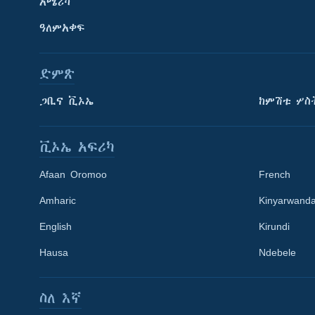
አሜሪካ
ዓለምአቀፍ
ድምጽ
ጋቢና ቪኦኤ
ከምሽቱ ሦስ
ቪኦኤ አፍሪካ
Afaan Oromoo
French
Amharic
Kinyarwand
English
Kirundi
Learning English
Hausa
Ndebele
ይከተሉን
ስለ እኛ