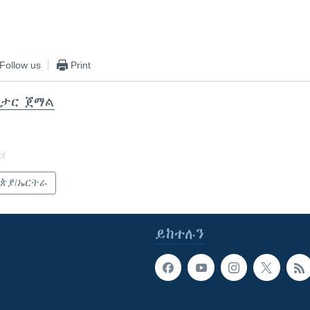
Follow us
Print
ታር ጀማል
of
ጵያ/ኤርትራ
ይከተሉን