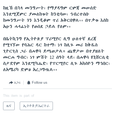
ከዚኽ በኋላ መንግሥት፣ የማያዳግም ርምጃ መውሰድ
እንደሚጀምር ያመለከቱት ከንቲባው፣ ኅብረተሰቡ
ከመንግሥት ጎን እንዲቆም ጥሪ አቅርበዋል፡፡ በጥቃቱ እስከ
አሁን ሓላፊነት የወሰደ ኃይል የለም፡፡
በቤትኪንግ የኢትዮጵያ ፕሪሚየር ሊግ ሁለተኛ ደረጃ
የሚገኘው የባሕር ዳር ከተማ፣ ነገ ከሊጉ መሪ ከቅዱስ
ጊዮርጊስ ጋራ በሐዋሳ ይጫወታል። ጨዋታው በተያዘለት
መርሐ ግብር፣ ነገ ምሽት 12 ሰዓት ላይ፣ በሐዋሳ ዩኒቨርሲቲ
ስታድየም እንደሚካሔድ፣ የፕርሚየር ሊጉ አክስዮን ማኅበር፣
ለአሜሪካ ድምፅ አረጋግጧል፡፡
አጋሩ
Follow us
This item is part of
ዜና
ኢትዮጵያ/ኤርትራ