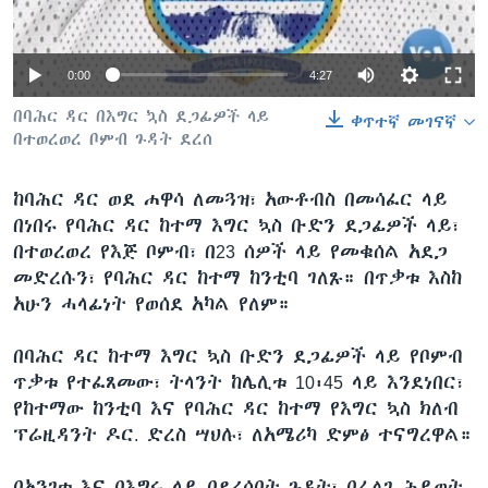
0:00
4:27
ቋንቋዎች
በባሕር ዳር በእግር ኳስ ደጋፊዎች ላይ
ቀጥተኛ መገናኛ
በተወረወረ ቦምብ ጉዳት ደረሰ
ከባሕር ዳር ወደ ሐዋሳ ለመጓዝ፣ አውቶብስ በመሳፈር ላይ
በነበሩ የባሕር ዳር ከተማ እግር ኳስ ቡድን ደጋፊዎች ላይ፣
በተወረወረ የእጅ ቦምብ፣ በ23 ሰዎች ላይ የመቁሰል አደጋ
መድረሱን፣ የባሕር ዳር ከተማ ከንቲባ ገለጹ። በጥቃቱ እስከ
አሁን ሓላፊነት የወሰደ አካል የለም።
በባሕር ዳር ከተማ እግር ኳስ ቡድን ደጋፊዎች ላይ የቦምብ
ጥቃቱ የተፈጸመው፣ ትላንት ከሌሊቱ 10፡45 ላይ እንደነበር፣
የከተማው ከንቲባ እና የባሕር ዳር ከተማ የእግር ኳስ ክለብ
ፕሬዚዳንት ዶር. ድረስ ሣህሉ፣ ለአሜሪካ ድምፅ ተናግረዋል።
በአንገቱ እና በእግሩ ላይ በደረሰበት ጉዳት፣ በፈለገ ሕይወት