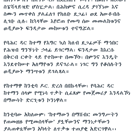
ስፔሻላይዝድ ሆስፒታል፣ በሕክምና ሲረዳ ያገኘነው እና
ስሙን መጥቀስ ያልፈለገ የክለቡ ደጋፊ፤ ወደ አውቶብሱ
ሊገቡ ሲሉ፣ ከኋላቸው እየሮጠ የመጣ ሰው መመልከቱንና
ወዲያውኑ ፍንዳታው መከሠቱን ተናግሯል።
የባሕር ዳር ከተማ የእግር ኳስ ክለብ ደጋፊዎች ማኅበር
የሕዝብ ግንኙነት ኃላፊ ይገርማል፣ ፍንዳታው ከእርሱ
በቅርብ ርቀት ላይ የተከሠተ በመኾኑ፣ በምንና እንዴት
እንደተከሠተ አለማየቱን ይናገራል። ነገር ግን የቆሰሉትን
ወዲያውኑ ማንሣቱን ይገልጻል።
የከተማዋ ከንቲባ ዶር. ድረስ በበኩላቸው፣ የባሕር ዳር
ከተማን ሰላም የሚነሳ ጥቃት ሲፈጸም የመጀመሪያ እንዳልኾነ
በማውሳት ድርጊቱን ኮንነዋል።
ከንቲባው አክለውም፣ “ከተማውን በማሸብር መንግሥትን
የጠመዘዙ የሚመስላቸው” ያሏቸውንና ማንነታቸውን
ያልጠቀሷቸውን አካላት ለጥቃቱ ተጠያቂ አድርገዋል፡፡