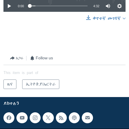
0:00
4:32
ቀጥተኛ መገናኛ
አጋሩ
Follow us
This item is part of
ዜና
ኢትዮጵያ/ኤርትራ
ይከተሉን