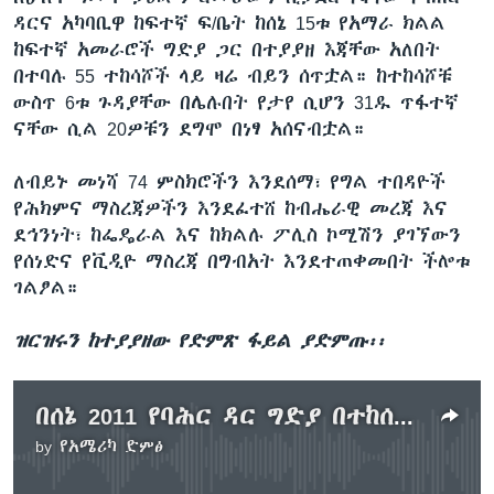
ዳርና አካባቢዋ ከፍተኛ ፍ/ቤት ከሰኔ 15ቱ የአማራ ክልል
ከፍተኛ አመራሮች ግድያ ጋር በተያያዘ እጃቸው አለበት
በተባሉ 55 ተከሳሾች ላይ ዛሬ ብይን ሰጥቷል። ከተከሳሾቹ
ውስጥ 6ቱ ጉዳያቸው በሌሉበት የታየ ሲሆን 31ዱ ጥፋተኛ
ናቸው ሲል 20ዎቹን ደግሞ በነፃ አሰናብቷል።
ለብይኑ መነሻ 74 ምስክሮችን እንደሰማ፣ የግል ተበዳዮች
የሕክምና ማስረጃዎችን እንደፈተሸ ከብሔራዊ መረጃ እና
ደኅንነት፣ ከፌዴራል እና ከክልሉ ፖሊስ ኮሚሽን ያገኘውን
የሰነድና የቪዲዮ ማስረጃ በግብአት እንደተጠቀመበት ችሎቱ
ገልፆል።
ዝርዝሩን ከተያያዘው የድምጽ ፋይል ያድምጡ፡፡
በሰኔ 2011 የባሕር ዳር ግድያ በተከሰሱ ላይ ብይን ተሰጠ
by
የአሜሪካ ድምፅ
No media source currently available