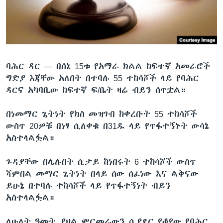
ቋንቋዎች
ባሕር ዳር —
በሰኔ 15ቱ የአማራ ክልል ከፍተኛ አመራሮች
ግድያ እጃቸው አለበት በተባሉ 55 ተከሳሾች ላይ የባሕር
ዳርና አካባቢው ከፍተኛ ፍ/ቤት ዛሬ ብይን ሰጥቷል።
በነመማር ጌትነት የክስ መዝገብ ከቀረቡት 55 ተከሳሾች
ውስጥ 20ዎቹ በነፃ ሲለቀቁ በ31ዱ ላይ የጥፋተኝኑት ውሳኔ
አስተላልፏል።
ጉዳያቸው በሌሉበት ሲታይ ከነበሩት 6 ተከሳሾች ውስጥ
ሻምበል መማር ጌትነት በላይ ሰው ሰፊነው እና ልቅናው
ይሁኔ በተባሉ ተከሳሾች ላይ የጥፋተኝነት ብይን
አስተላልፏል።
ለሁለት ዓመት ያህል ምርመራውን ሲያደር የቆየው የባሕር