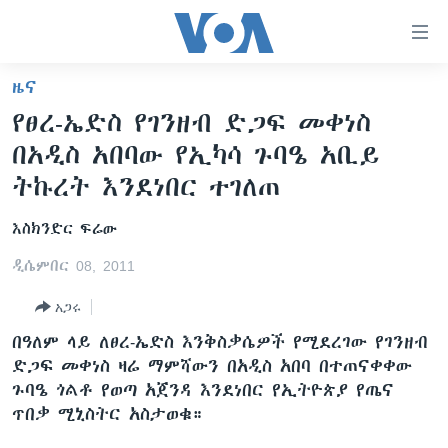
በቀላሉ
የመሥሪያ
ማገናኛዎች
ዜና
ዜና
ወደ
የፀረ-ኤድስ የገንዘብ ድጋፍ መቀነስ
ዋናው
ኑሮ በጤንነት
ኢትዮጵያ
በአዲስ አበባው የኢካሳ ጉባዔ አቢይ
ይዘት
ጋቢና ቪኦኤ
እለፍ
አፍሪካ
ትኩረት እንደነበር ተገለጠ
ወደ
ከምሽቱ ሦስት ሰዓት የአማርኛ ዜና
ዓለምአቀፍ
ዋናው
እስክንድር ፍሬው
ቪዲዮ
ይዘት
አሜሪካ
ዲሴምበር 08, 2011
እለፍ
የፎቶ መድብሎች
መካከለኛው ምሥራቅ
ወደ
አጋሩ
ክምችት
ዋናው
በዓለም ላይ ለፀረ-ኤድስ እንቅስቃሴዎች የሚደረገው የገንዘብ
ይዘት
ድጋፍ መቀነስ ዛሬ ማምሻውን በአዲስ አበባ በተጠናቀቀው
እለፍ
Learning English
ጉባዔ ጎልቶ የወጣ አጀንዳ እንደነበር የኢትዮጵያ የጤና
ጥበቃ ሚኒስትር አስታወቁ።
ይከተሉን