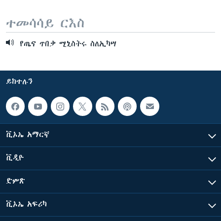
ተመሳሳይ ርእስ
የጤና ጥበቃ ሚኒስትሩ ስለኢካሣ
ይከተሉን
ቪኦኤ አማርኛ
ቪዲዮ
ድምጽ
ቪኦኤ አፍሪካ