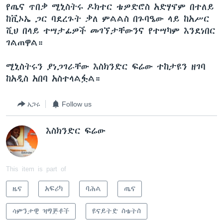
የጤና ጥበቃ ሚኒስትሩ ዶክተር ቴዎድሮስ አድሃኖም በተለይ
ከቪኦኤ ጋር ባደረጉት ቃለ ምልልስ በጉባዔው ላይ ከአሥር
ሺህ በላይ ተሣታፊዎች መገኘታቸውንና የተሣካም እንደነበር
ቋንቋዎች
ገልጠዋል።
ሚኒስትሩን ያነጋገራቸው እስክንድር ፍሬው ተከታዩን ዘገባ
ከአዲስ አበባ አስተላልፏል።
አጋሩ
Follow us
እስክንድር ፍሬው
This item is part of
ዜና
አፍሪካ
ባሕል
ጤና
ሳምንታዊ ዝግጅቶች
ዩናይትድ ስቴትስ