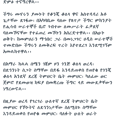
ድምፅ ተናግረዋል፡፡
ችግሩ መኖሩን ያመኑት የቆንጂ ቆለላ ዋና አስተዳዳሪ አቶ
ጌታቸው ደገፋው፣ በአካባቢው ባለው የጸጥታ ችግር ምክንያት
የሒሳብ ሠራተኞች ቢሮ ገብተው ለመሥራት ፈቃደኛ
ባለመኾናቸው የተፈጠረ መኾኑን አስረድተዋል፡፡ በአሁኑ
ወቅት፣ ከመምህራን ማኅበር ጋራ በመነጋገር ዐዲስ ሠራተኞች
ተመድበው ችግሩን ለመቅረፍ ጥረት እየተደረገ እንደሚገኝም
አመልክተዋል፡፡
በአማራ ክልል ሰሜን ጎጃም ዞን ጎንጅ ቆለላ ወረዳ፣
በደኅንነት ስጋት ስማቸው በይፋ እንዳይጠቀስ የጠየቁ የጎንጂ
ቆለላ አንደኛ ደረጃ ትምህርት ቤት መምህር፣ ካለፈው ወር
ጀምሮ የደመወዝ ክፍያ በመቋረጡ ችግር ላይ መውደቃቸውን
ነግረውናል፡፡
በዚያው ወረዳ የገረገራ ሁለተኛ ደረጃ ትምህርት ቤት
መምህር የኾኑትና ለደኅንነታቸው ስለሚሰጉ ስማቸው
እንዳይጠቀስ የጠየቁ መምህር፣ ባለፉት ሁለት ወራት