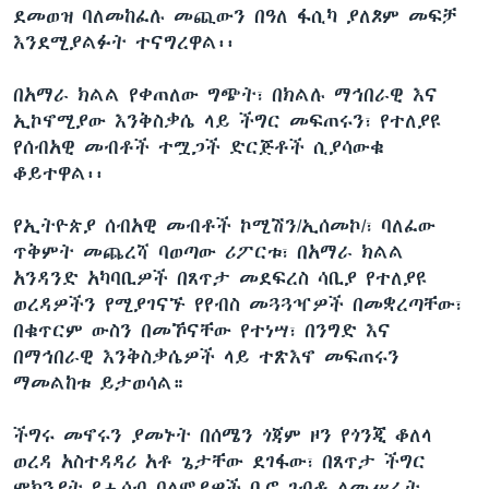
ደመወዝ ባለመከፈሉ መጪውን በዓለ ፋሲካ ያለጾም መፍቻ
እንደሚያልፉት ተናግረዋል፡፡
በአማራ ክልል የቀጠለው ግጭት፣ በክልሉ ማኅበራዊ እና
ኢኮኖሚያው እንቅስቃሴ ላይ ችግር መፍጠሩን፣ የተለያዩ
የሰብአዊ መብቶች ተሟጋች ድርጅቶች ሲያሳውቁ
ቆይተዋል፡፡
የኢትዮጵያ ሰብአዊ መብቶች ኮሚሽን/ኢሰመኮ/፣ ባለፈው
ጥቅምት መጨረሻ ባወጣው ሪፖርቱ፣ በአማራ ክልል
አንዳንድ አካባቢዎች በጸጥታ መደፍረስ ሳቢያ የተለያዩ
ወረዳዎችን የሚያገናኙ የየብስ መጓጓዣዎች በመቋረጣቸው፣
በቁጥርም ውስን በመኾናቸው የተነሣ፣ በንግድ እና
በማኅበራዊ እንቅስቃሴዎች ላይ ተጽእኖ መፍጠሩን
ማመልከቱ ይታወሳል።
ችግሩ መኖሩን ያመኑት በሰሜን ጎጃም ዞን የጎንጂ ቆለላ
ወረዳ አስተዳዳሪ አቶ ጌታቸው ደገፋው፣ በጸጥታ ችግር
ምክንያት የሒሳብ ባለሞያዎች ቢሮ ገብቶ ለመሥራት