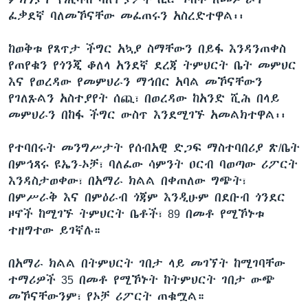
ፈቃደኛ ባለመኾናቸው መፈጠሩን አስረድተዋል፡፡
ከወቅቱ የጸጥታ ችግር አኳያ ስማቸውን በይፋ እንዳንጠቀስ
የጠየቁን የጎንጂ ቆለላ አንደኛ ደረጃ ትምህርት ቤት መምህር
እና የወረዳው የመምህራን ማኅበር አባል መኾናቸውን
የገለጹልን አስተያየት ሰጪ፣ በወረዳው ከአንድ ሺሕ በላይ
መምህራን በከፋ ችግር ውስጥ እንደሚገኙ አመልክተዋል፡፡
የተባበሩት መንግሥታት የሰብአዊ ድጋፍ ማስተባበሪያ ጽ/ቤት
በምኅጻሩ ዩኤን-ኦቻ፣ ባለፈው ሳምንት ዐርብ ባወጣው ሪፖርት
እንዳስታወቀው፣ በአማራ ክልል በቀጠለው ግጭት፣
በምሥራቅ እና በምዕራብ ጎጃም እንዲሁም በደቡብ ጎንደር
ዞኖች ከሚገኙ ትምህርት ቤቶች፣ 89 በመቶ የሚኾኑቱ
ተዘግተው ይገኛሉ።
በአማራ ክልል በትምህርት ገበታ ላይ መገኘት ከሚገባቸው
ተማሪዎች 35 በመቶ የሚኾኑት ከትምህርት ገበታ ውጭ
መኾናቸውንም፣ የኦቻ ሪፖርት ጠቁሟል።