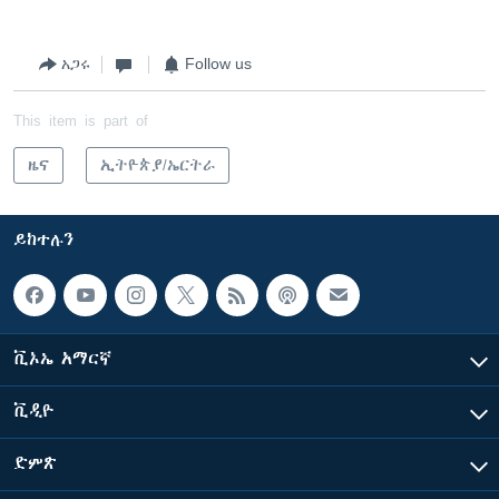
አጋሩ
Follow us
This item is part of
ዜና
ኢትዮጵያ/ኤርትራ
ይከተሉን
ቪኦኤ አማርኛ
ቪዲዮ
ድምጽ