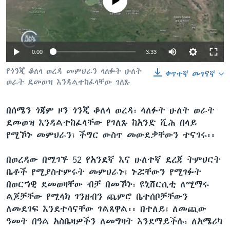
No media source currently available
ቋንቋዎች
0:00
3:33
የጎንጂ ቆለላ ወረዳ መምህራን ላለፉት ሁለት
ቀጥተኛ መገናኛ
ወራት ደመወዝ እንዳልተከፈላቸው ገለጹ
በሰሜን ጎጃም ዞን ጎንጂ ቆለላ ወረዳ፣ ላለፉት ሁለት ወራት
ደመወዝ እንዳልተከፈላቸው የገለጹ ከአንድ ሺሕ በላይ
የሚኾኑ መምህራን፣ ችግር ውስጥ መውደቃቸውን ተናገሩ፡፡
በወረዳው በሚገኙ 52 የአንደኛ እና ሁለተኛ ደረጃ ትምህርት
ቤቶች የሚያስተምሩት መምህራኑ፣ ኑሯቸውን የሚገፉት
በወርኀዊ ደመወዛቸው ብቻ በመኾኑ፣ ዩኒቨርሲቲ ለሚማሩ
ልጆቻቸው የሚላክ ገንዘብን ጨምሮ ቤተሰቦቻቸውን
ለመደገፍ እንደተሳናቸው ገልጸዋል፡፡ በተለይ፣ ለመጪው
ዓመት በዓል አስቤዛዎችን ለመግዛት እንደማይችሉ፣ ለአሜሪካ