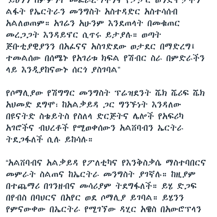
ልፋት የኤርትራን መንግስት አስተዳድር አስተሳሰብ
አልለወጠም። አገሬን አሁንም እንደጠላት በመቁጠር
መረጋጋት እንዳይኖር ሲጥሩ ይታያሉ። ወጣት
ጅቡቲያዊያንን በአፈናና አስገድደው ወታደር በማድረግ፤
ተመልሰው በሰሜኑ የአገሪቱ ክፍል የሽብር ስራ በምድራችን
ላይ እንዲያከናውኑ ሰርጎ ያስገባል”
የሶማሊያው የሽግግር መንግስት ፕሬዝደንት ሼክ ሼሪፍ ሼክ
አህመድ ደግሞ፣ ከአልቃይዳ ጋር ግንኙነት እንዳለው
በዩናትድ ስቴይትስ የስለላ ድርጅትና ሌሎች የአፍሪካ
አገሮችና ብህረቶች የሚወቀሰውን አልሸባብን ኤርትራ
ትደጋፋለች ሲሉ ይከሳሉ።
“አልሸባብና አልቃይዳ የፖለቲካና የእንቅስቃሴ ማስተባበርና
መምራት ስልጠና ከኤርትራ መንግስት ያገኛሉ። ከዚያም
በተጨማሪ በገንዘብና መሳሪያም ትደግፋለች። ይሄ ድጋፍ
በየብስ በባህርና በአየር ወደ ሶማሊያ ይገባል። ይሄንን
የምናውቀው በኤርትራ የሚገኘው ዳሂር አዌስ በአውሮፕላን