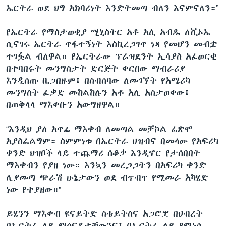
ኤርትራ ወደ ህግ አክባሪነት እንድትመጣ ብለን እናምናለን።”
የኤርትራ የማስታወቂያ ሚኒስትር አቶ አሊ አብዱ ለቪኦኤ
ሲናገሩ ኤርትራ ጥፋተኝነት እስኪረጋገጥ ነጻ የመሆን መብቷ
ተገፏል ብለዋል። የኤርትራው ፕሬዝደንት ኢሳያስ አፈወርቂ
በተባበሩት መንግስታት ድርጅት ቀርበው ማብራሪያ
እንዲሰጡ ቢጋበዙም፤ በስብሰባው ለመገኘት የአሜሪካ
መንግስት ፈቃድ መከልከሉን አቶ አሊ አስታወቀው፤
በጠቅላላ ማእቀቡን አውግዘዋል።
“እንዲህ ያለ አጥፊ ማእቀብ ለመጣል መቻኮል ፈጽሞ
አያስፈልግም። ስምምነቱ በኤርትራ ህዝብና በመላው የአፍሪካ
ቀንድ ህዝቦች ላይ ተጨማሪ ሰቆቃ እንዲኖር የታሰበበት
ማእቀብን የያዘ ነው። እንኳን መረጋጋትን በአፍሪካ ቀንድ
ሊያመጣ ጭራሽ ሁኔታውን ወደ ብጥብጥ የሚመራ አካሄድ
ነው የተያዘው።”
ይሄንን ማእቀብ ዩናይትድ ስቴይትስና አጋሮቿ በህብረት
በኤርትራ ላይ ማሰናዳታቸውንና፤ በኤርትራ ላይ የሚነሱ