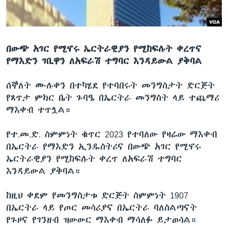
ቋንቋዎች
በውጭ አገር የሚኖሩ ኤርትራዊያን የሚከፍሉት ቀረጥና
የማእድን ገቢዋን ለአፍራሽ ተግባር እንዳይውል ያቅባል
ሰኞለት ሙሉቀን በተካሄደ የተባበሩት መንግስታት ድርጅት
የጸጥታ ምክር ቤት ጉባዔ በኤርትራ መንግስት ላይ ተጨማሪ
ማእቀብ ተጥሏል።
የተ.መ.ድ. ስምምነት ቁጥር 2023 የተባለው የዛሬው ማእቀብ
በኤርትራ የማእድን ኢንዱስትሪና በውጭ አገር የሚኖሩ
ኤርትራዊያን የሚከፍሉት ቀረጥ ለአፍራሽ ተግባር
እንዳይውል ያቅባል።
ከዚህ ቀደም የመንግስታቱ ድርጅት ስምምነት 1907
በኤርትራ ላይ የጦር መሳሪያና በኤርትራ ባለስልጣናት
የጉዞና የገንዘብ ዝውውር ማእቀብ ማሳለፉ ይታወሳል።