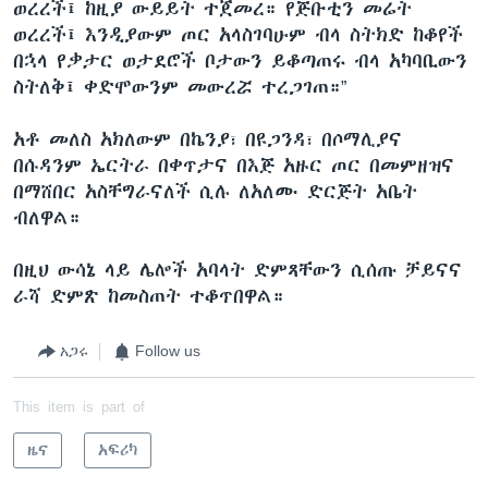
ወረረች፤ ከዚያ ውይይት ተጀመረ። የጅቡቲን መሬት
ወረረች፤ እንዲያውም ጦር አላስገባሁም ብላ ስትክድ ከቆየች
በኋላ የቃታር ወታደሮች ቦታውን ይቆጣጠሩ ብላ አካባቢውን
ስትለቅ፤ ቀድሞውንም መውረሯ ተረጋገጠ።”
አቶ መለስ አክለውም በኬንያ፣ በዩጋንዳ፣ በሶማሊያና
በሱዳንም ኤርትራ በቀጥታና በእጅ አዙር ጦር በመምዘዝና
በማሸበር አስቸግራናለች ሲሉ ለአለሙ ድርጅት አቤት
ብለዋል።
በዚህ ውሳኔ ላይ ሌሎች አባላት ድምጻቸውን ሲሰጡ ቻይናና
ራሻ ድምጽ ከመስጠት ተቆጥበዋል።
አጋሩ
Follow us
This item is part of
ዜና
አፍሪካ