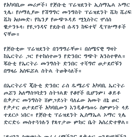
የአካባቢው መሪዎች፤ የጅቡቲ ፕሬዝደንት ኢስማኤል ኦማር
ጊሌ፣ የሶማሊያው የሽግግር መንግስት ፕሬዝደንት ሼክ ሼሪፍ
ሼክ አህመድ፣ የኬንያ የውጭጉዳይ ሚኒስትር ሞሰስ
ዌታንጉላ፣ የዩጋንዳና የደቡብ ሱዳን ከፍተኛ ዲፕሎማቶች
ናቸው።
የጅቡቲው ፕሬዝደንት በንግግራቸው፤ በሰሜናዊ ግዛት
ከኤርትራ ጋር የተከሰተውን የድንበር ግጭት አንስተዋል።
ጁቡቲ የኤርትራ መንግስት ድንበር ተሻግሮ ወታደሮቹን
በግዛሬ አስፍሯል ስትል ትወቅሳለች።
በኤርትራና ጂቡቲ ድንበር ራስ ዱሜራና አካባቢ ኤርትራ
ጦሯን አለማስገባቷን ስትገልጽ የቆየች ቢሆንም፤ ቆይቶ
በቃታር መንግስት ሸምጋይነት ባለፈው አመት ሰኔ ወር
የቃታር ወታደሮች አካባቢውን እንዲቆጣጠሩ ስምምነት ላይ
ተደርሶ ነበር። የጅቡቲ ፕሬዝደንት ኢስማኤል ኦማር ጊሌ
ድርድሩ መስተጓጎሉን የጸጥታው ምክር ቤት አስረድተዋል።
“ይህንን ስምምነት መፈራረማችንና የቃታር ወንድሞቻችን