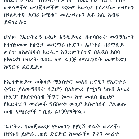
ወቀሳዎችና ውንጀላዎችም ፍጹም እውነታ የሌላቸው መሆኑን
በገለልተኛ አጣሪ ኮሚቴ፤ መረጋገጡን አቶ አሊ አብዱ
ይናገራሉ።
ሆኖም የኤርትራን ሁኔታ እንዲያጣራ በተባበሩት መንግስታት
የተሰየመው የሁኔታ መርማሪ ቡድን፤ ኤርትራ በሶማሊይ
ውስጥ ለአልሸባብ እርዳታ እንደምትሰጥና በአዲስ አበባ
የአፍሪካ ህብረት ጉባኤ ላይ ፈንጅ ለማፈንዳት መሞከሯን
አጣርቶ ፈርዷል።
የኢትዮጵያው ጠቅላይ ሚኒስትር መለስ ዜናዊ፤ የኤርትራ
ችግር ያለመግባባት ሳይሆን በአስመራ የሚገኝ “ጠብ አጫሪ
ቡድን” የአስተሳሰብ ችግር ነው። አቶ መለስ በዚህም
የኤርትራን መሪዎች “ከሽምቅ ውጊያ አስተሳሰብ ያልወጡ
ጠብ እጫሪዎች “ ሲሉ ፈርጀዋቸዋል።
“ኤርትራ በመጀመሪያ የየመንን የሃኒሽ ደሴት ወረረች፤
በተኩስ ጀምራ…ወደ ድርድር አመራች። የኛን መሬት