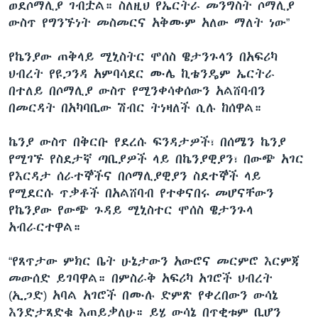
ወደሶማሊያ ገብቷል። ስለዚህ የኤርትራ መንግስት ሶማሊያ
ውስጥ የግንኙነት መስመርና አቅሙም አለው ማለት ነው”
የኬንያው ጠቅላይ ሚኒስትር ሞሰስ ዌታንጉላን በአፍሪካ
ህብረት የዩጋንዳ አምባሳደር ሙሌ ኪቴንዴም ኤርትራ
በተለይ በሶማሊያ ውስጥ የሚንቀሳቀሰውን አልሸባብን
በመርዳት በአካባቢው ሽብር ትነዛለች ሲሉ ከሰዋል።
ኬንያ ውስጥ በቅርቡ የደረሱ ፍንዳታዎች፣ በሰሜን ኬንያ
የሚገኙ የስደታኛ ጣቢያዎች ላይ በኬንያዊያን፣ በውጭ አገር
የእርዳታ ሰራተኞችና በሶማሊያዊያን ስደተኞች ላይ
የሚደርሱ ጥቃቶች በአልሸባብ የተቀናበሩ መሆናቸውን
የኬንያው የውጭ ጉዳይ ሚኒስተር ሞሰስ ዌታንጉላ
አብራርተዋል።
“የጸጥታው ምክር ቤት ሁኔታውን አውሮና መርምሮ እርምጃ
መውሰድ ይገባዋል። በምስራቅ አፍሪካ አገሮች ህብረት
(ኢጋድ) አባል አገሮች በሙሉ ድምጽ የቀረበውን ውሳኔ
እንድታጸድቁ እጠይቃለሁ። ይሄ ውሳኔ በጥቂቱም ቢሆን