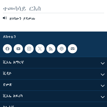
ተመሳሳይ ርእስ
ዘገባውን ያዳምጡ
ይከተሉን
ቪኦኤ አማርኛ
ቪዲዮ
ድምጽ
ቪኦኤ አፍሪካ