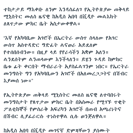
ተከታታይ ማእቀቡ ለንም እንዳስፈለገ የኢትዮጵያው ጠቅላይ
ሚኒስትር መለስ ዜናዊ ከአዲስ አበባ በቪዲዮ መልእክት
ለጸጥታው ምክር ቤት አስታውቀዋል።
“እኛ የአካባቢው አገሮች በኤርትራ ውስጥ ስላለው የአገር
ውስጥ አስተዳድር ግድፈት ልናወራ አይደለም
የተሰበሰብንው። በዚያ ላይ የየራሳችን አቋም አለን።
ልንደሰትም ልንጠላውም እንችላለን። ይሄን ጉዳይ ከምክር
ቤቱ ፊት ቀርበት ማብራራት አያስፈልገንም ነበር። የኤርትራ
መንግስት ግን የአካባቢውን አገሮች በአለመረጋጋትና በሽብር
እያመሰ ነው።”
የኢትዮጵያው ጠቅላይ ሚኒስትር መለስ ዜናዊ ለተባበሩት
መንግስታት የጸጥታው ምክር ቤት በአስመራ የሚገኙ ጥቂት
ፖለቲከኞች የምስራቅ አፍሪካን አገሮች በጠብ አጫሪነትና
በሽብር ሊያፈራርሱ ተነስተዋል ሲሉ ወንጅለዋል።
ከአዲስ አበባ በቪዲዮ መገናኛ ድምጻቸውን ያሰሙት