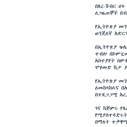
በጸረ-ሽብር ህ
ለጋዜጠኞች በብ
የኢትዮጵያ መን
ወንጀለኛ አድር
በኢትዮጵያ ቴሌ
ተብሎ በኮምፒው
አስተያየት ሰም
ሞሃመድ ኪታ 
የኢትዮጵያ መን
ለመከላከልና በ
በተደጋጋሚ አረ
ገና ከጅምሩ የ
የሚያስተዳድሩት
በማለት ተቃዋሚ