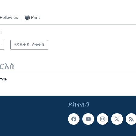
Follow us
Print
of
ካ
ዩናይትድ ስቴትስ
ርእስ
ዳምጡ
ይከተሉን