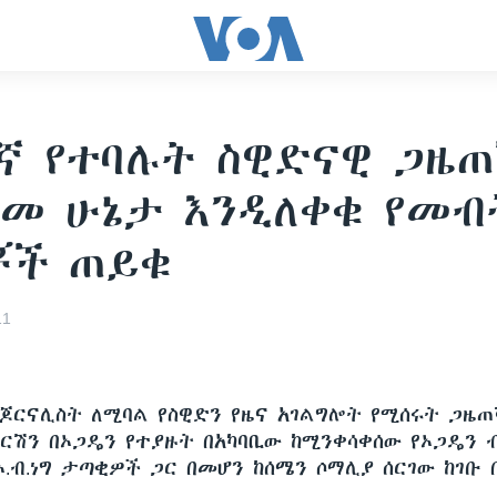
ኛ የተባሉት ስዊድናዊ ጋዜ
መ ሁኔታ እንዲለቀቁ የመብ
ቾች ጠይቁ
11
 ጆርናሊስት ለሚባል የስዊድን የዜና አገልግሎት የሚሰሩት ጋዜ
ፐርሽን በኦጋዴን የተያዙት በአካባቢው ከሚንቀሳቀሰው የኦጋዴን ብ
.ብ.ነግ ታጣቂዎች ጋር በመሆን ከሰሜን ሶማሊያ ሰርገው ከገቡ 