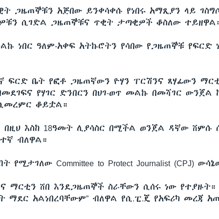
ዊት ጋዜጠኞቹን አጅበው ይንቀሳቀሱ የነበሩ አማጺያን ላይ ገስግ
ዎቹን ሲገድል ጋዜጠኞቹና ጥቂት ታጣቂዎች ቆስለው ተይዘዋል
መልኩ ነበር ዓለም-አቀፍ አትኩሮትን የሳበው የጋዜጠኞቹ የፍርድ 
ኛ ፍርድ ቤት የፎቶ ጋዜጠኛውን ዮሃን ፐርሽንና ጸሃፊውን ማር
በመደገፍና የሃገር ድንበርን በህገ-ወጥ መልኩ በመሻገር ውንጀል 
 ሲመረምር ቆይቷል።
 በዚህ እስከ 18ዓመት ሊያሳስር በሚችል ወንጀል ዳኛው ሸምሱ 
ተኛ ብለዋል።
የሚታገለው Committee to Protect Journalist (CPJ) ው
 እና ማርቲን ሸበ እንደጋዜጠኞች ስራቸውን ሲሰሩ ነው የተያዙት።
ቤት ማደር አልነበረባቸውም” ብለዋል የሲ.ፒ.ጄ የአፍሪካ መረጃ 