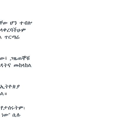
ታቸው ሆን ተብሎ
አላቀረባችሁም
ል ጥርጣሬ
በው፤ ጋዜጠኞቹ
ረዳትና መከላከል
የኢትዮጵያ
ቋል።
 የታሰሩትም፣
ነው” ሲሉ