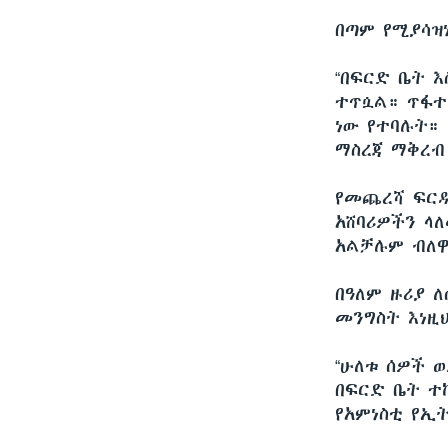
በጣም የሚያሳዝ
“በፍርድ ቤት 
ተጥሷል። ጥፋተ
ነው የተባሉት።
ማስረጃ ማቅረብ 
የመጨረሻ ፍርዱ
አሸባሪዎችን ላ
አልቻሉም ብለ
በዓለም ዙሪያ 
መንግስት እነዚ
“ሁለቱ ሰዎች 
በፍርድ ቤት ተ
የአምነስቲ የኢ