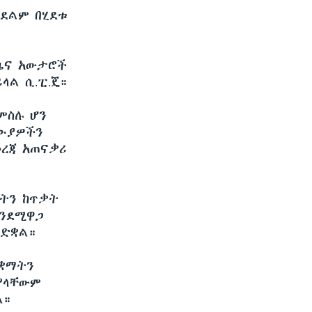
ይደልም በሂደቱ
ዜና አውታሮች
ላል ሲ.ፒ.ጄ።
ምስሉ ሆን
ለሙያዎችን
ረጃ አጠናቃሪ
ማትን ከጥቃት
እንደሚዋጋ
ጸድቋል።
ተቋማትን
 የላቸውም
ል።