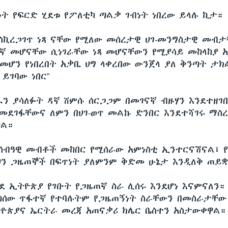
ነት የፍርድ ሂደቱ የፖለቲካ ጣልቃ ገብነት ነበረው ይላሉ ኪታ።
እስኪረጋገጥ ነጻ ናቸው የሚለው መሰረታዊ ህገ-መንግስታዊ መብ
ኛ መሆናቸው ሲነገራቸው ነጻ መሆናቸውን የሚያሳይ መከላከያ 
 መሆን የነበረበት አቃቢ ህግ ላቀረበው ውንጀላ ያለ ቅንጣት ታክ
ይገባው ነበር”
ን ያሳለፉት ዳኛ ሸምሱ ሰርጋጋም በመገናኛ ብዙሃን እንደተዘገ
ለመደገፋቸውና ለምን በህገ-ወጥ መልኩ ድንበር እንደተሻገሩ ማስ
ዋል።
ለሰብዓዊ መብቶች መከበር የሚሰራው አምነስቲ ኢንተርናሽናል፤ 
ህን ጋዜጠኞች በፍጥነት ያለምንም ቅድመ ሁኔታ እንዲለቅ ጠይ
ወደ ኢትዮጵያ የገቡት የጋዜጠኛ ስራ ሊሰሩ እንደሆነ እናምናለን።
ከሰው ጥፋተኛ የተባሉትም የጋዜጠኝነት ስራቸውን በመስራታቸው 
ትዮጵያና ኤርትራ መረጃ አጠናቃሪ ክሌር ቤስተን አስታውቀዋል።