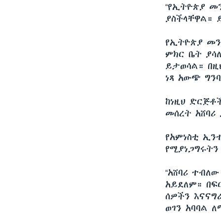
“የኢትዮጵያ መ
ያስችላቸዋል። ይ
የኢትዮጵያ መን
ምክር ቤት ያሳ
ይታወሳል። በዚ
ነጻ አውጭ ግን
ከነዚህ ድርጅቶ
መሰረት አሸባሪ
የአምነስቲ ኢን
የሚያነጋግሩትን
“አሸባሪ ተብለ
አይደለም። በፍ
ሰዎችን እናናግ
ወገን አባባል 