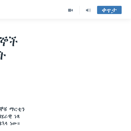
ቀጥታ
ጠኞች
ት
ጠኞቹ ማርቲን
ሄራዊ ነጻ
በኋላ ነው።