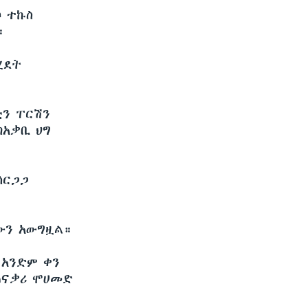
ሶ ተኩስ
።
ሂደት
ቲን ፐርሽን
ከአቃቢ ህግ
ሰርጋጋ
ሳኔውን አውግዟል።
 አንድም ቀን
አጠናቃሪ ሞሀመድ