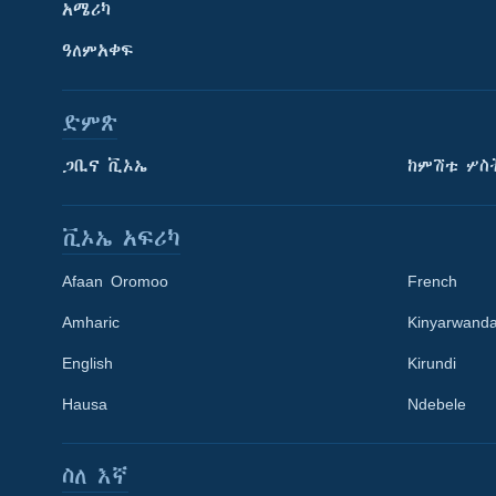
አሜሪካ
ዓለምአቀፍ
ድምጽ
ጋቢና ቪኦኤ
ከምሽቱ ሦስ
ቪኦኤ አፍሪካ
Afaan Oromoo
French
Amharic
Kinyarwand
English
Kirundi
Learning English
Hausa
Ndebele
ይከተሉን
ስለ እኛ