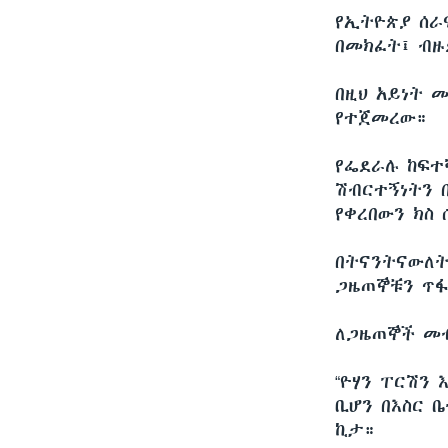
የኢትዮጵያ ሰራ
በመክፈት፤ ብዙ
በዚህ አይነት 
የተጀመረው።
የፌደራሉ ከፍተ
ሽብርተኝነትን 
የቀረበውን ክስ
በትናንትናውለት
ጋዜጠኞቹን ጥፋ
ለጋዜጠኞች መብት 
“ዮሃን ፐርሽን
ቢሆን በእስር 
ኪታ።