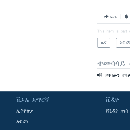
አጋሩ
This item is part 
ዜና
አፍሪ
ተመሳሳይ 
ዘገባውን ያ
ቪኦኤ አማርኛ
ቪዲዮ
ኢትዮጵያ
የቪዲዮ ዘገባ
አፍሪካ