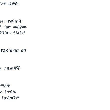
እንዲወነጅሉ
ዝብ ተወካዮች
ተኛ ብሎ መሰየሙ
ግንባር፣ የኦሮሞ
የጸረ-ሽብር ህግ
፤ ጋዜጠኞች
 ማለት
ሪ የተባሉ
 የሁለቱንም