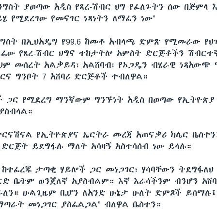
ንግስት ያወጣው አዲስ የጸረ-ሽብር ህግ የፈለጉትን ሰው በጅምላ 
ሄ የሚደረገው የመናገር ነጻነትን ለማፈን ነው”
ግስት በኢህአዴግ የ99.6 ከመቶ አብላጫ ድምጽ የሚመራው የህ
ለፈው የጸረ-ሽብር ህግና ተከታትሎ አምስት ድርጅቶችን ሽብር
ህም መሰረት አልቃይዳ፣ አልሸባብ፣ የኦጋዴን ብሄራዊ ነጻአውጭ 
ባርና ግንቦት 7 አሸባሪ ድርጅቶች ተብለዋል።
ች ጋር የሚደረግ ማንኛውም ግንኙነት አዲስ በወጣው የኢትዮጵያ 
 ያስብላል።
ተርናሽናል የኢትዮጵያና ኤርትራ መረጃ አጠናቃሪ ክሌር ቤስተን
 ድርጅት ይደግፋሉ ማለት አሳዛኝ አስተሳሰብ ነው ይላሉ።
ው ከተፈረጁ ታጣቂ ሃይሎች ጋር መነጋገር፣ ሃሳባቸውን ትደግፋለህ
ርድ ቤትም ወንጀለኛ አያስብልም። እኛ እራሳችንም ብንሆን አሸባ
ራለን። ሁልጊዜም ቢሆን ለአንድ ሁኔታ ሁለት ድምጾች ይሰማሉ፤
ለማጣራት መነጋገር ያስፈልጋል” ብለዋል ቤስተን።