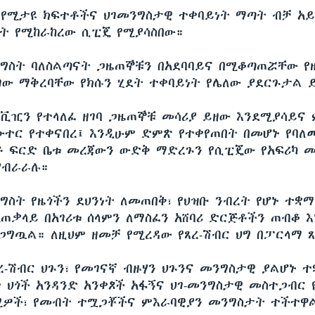
ጉ የሚታዩ ክፍተቶችና ህገመንግስታዊ ተቀባይነት ማጣት ብቻ አ
ት የሚከራከረው ሲፒጄ የሚያሳስበው።
ግስት ባለስልጣናት ጋዜጠኞቹን በአደባባይና በሚቆጣጠሯቸው የ
ገው ማቅረባቸው የክሱን ሂደት ተቀባይነት የሌለው ያደርጉታል ይ
ቪዢን የተላለፈ ዘገባ ጋዜጠኞቹ መሳሪያ ይዘው እንደሚያሳይና 
ተር የተቀናበረ፤ እንዲሁም ድምጽ የተቀየጠበት በመሆኑ የባ
ቶ ፍርድ ቤቱ መረጃውን ውድቅ ማድረጉን የሲፒጄው የአፍሪካ መ
ያብራራሉ።
ግስት የዜጎችን ደህንነት ለመጠበቅ፣ የህዝቡ ንብረት የሆኑ ተቋ
አጠቃላይ በአገሪቱ ሰላምን ለማስፈን አሸባሪ ድርጅቶችን ጠብቆ 
ጋግጧል። ለዚህም ዘመቻ የሚረዳው የጸረ-ሽብር ህግ በፓርላማ 
ጸረ-ሽብር ህጉን፣ የመገናኛ ብዙሃን ህጉንና መንግስታዊ ያልሆኑ 
 ህጎች አንዳንድ አንቀጾች አፋኝና ህገ-መንግስታዊ መስተጋብር
ዎች፣ የመብት ተሟጋቾችና ምእራባዊያን መንግስታት ተችተዋ